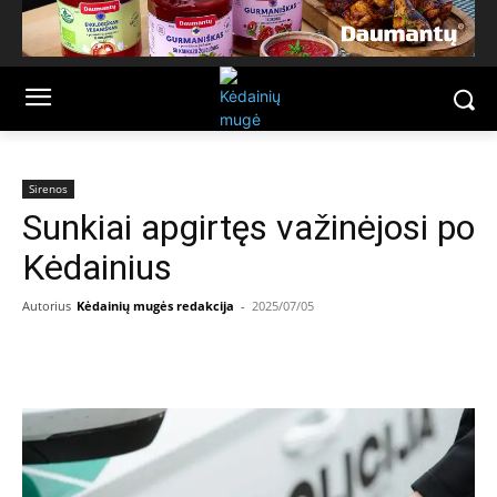
Sirenos
Sunkiai apgirtęs važinėjosi po
Kėdainius
Autorius
Kėdainių mugės redakcija
-
2025/07/05
Facebook
Email