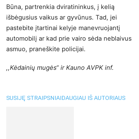
Būna, partrenkia dviratininkus, į kelią
išbėgusius vaikus ar gyvūnus. Tad, jei
pastebite įtartinai kelyje manevruojantį
automobilį ar kad prie vairo sėda neblaivus
asmuo, praneškite policijai.
,,Kėdainių mugės“ ir Kauno AVPK inf.
SUSIJĘ STRAIPSNIAI
DAUGIAU IŠ AUTORIAUS