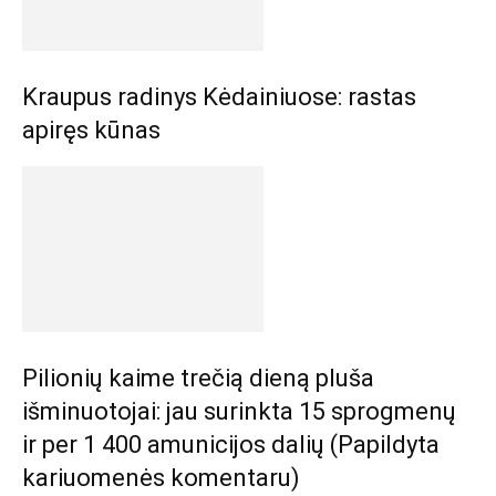
Kraupus radinys Kėdainiuose: rastas
apiręs kūnas
Pilionių kaime trečią dieną pluša
išminuotojai: jau surinkta 15 sprogmenų
ir per 1 400 amunicijos dalių (Papildyta
kariuomenės komentaru)