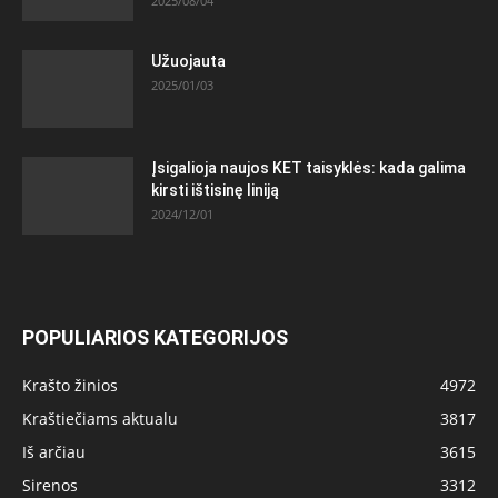
2025/08/04
Užuojauta
2025/01/03
Įsigalioja naujos KET taisyklės: kada galima
kirsti ištisinę liniją
2024/12/01
POPULIARIOS KATEGORIJOS
Krašto žinios
4972
Kraštiečiams aktualu
3817
Iš arčiau
3615
Sirenos
3312