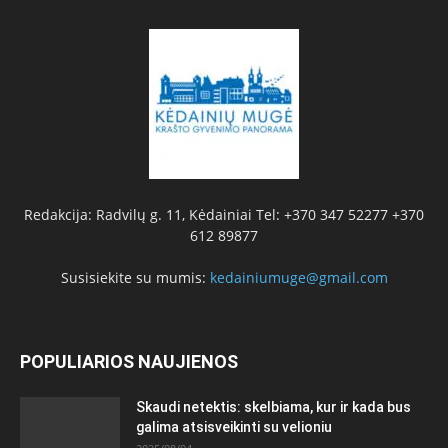
Redakcija: Radvilų g. 11, Kėdainiai Tel: +370 347 52277 +370
612 89877
Susisiekite su mumis:
kedainiumuge@gmail.com
POPULIARIOS NAUJIENOS
Skaudi netektis: skelbiama, kur ir kada bus
galima atsisveikinti su velioniu