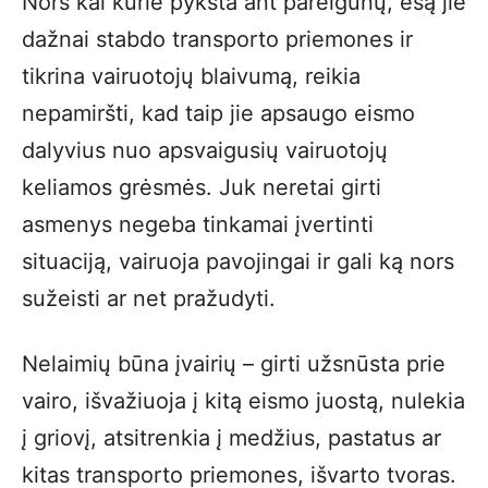
Nors kai kurie pyksta ant pareigūnų, esą jie
dažnai stabdo transporto priemones ir
tikrina vairuotojų blaivumą, reikia
nepamiršti, kad taip jie apsaugo eismo
dalyvius nuo apsvaigusių vairuotojų
keliamos grėsmės. Juk neretai girti
asmenys negeba tinkamai įvertinti
situaciją, vairuoja pavojingai ir gali ką nors
sužeisti ar net pražudyti.
Nelaimių būna įvairių – girti užsnūsta prie
vairo, išvažiuoja į kitą eismo juostą, nulekia
į griovį, atsitrenkia į medžius, pastatus ar
kitas transporto priemones, išvarto tvoras.