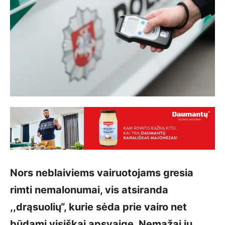
Nors neblaiviems vairuotojams gresia
rimti nemalonumai, vis atsiranda
,,drąsuolių“, kurie sėda prie vairo net
būdami visiškai apsvaigę. Nemažai jų