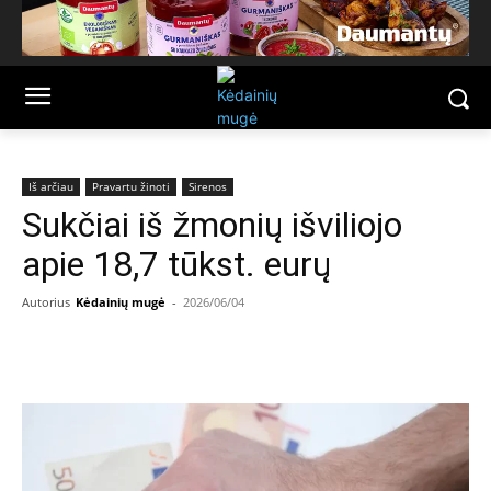
Iš arčiau
Pravartu žinoti
Sirenos
Sukčiai iš žmonių išviliojo
apie 18,7 tūkst. eurų
Autorius
Kėdainių mugė
-
2026/06/04
Facebook
Email