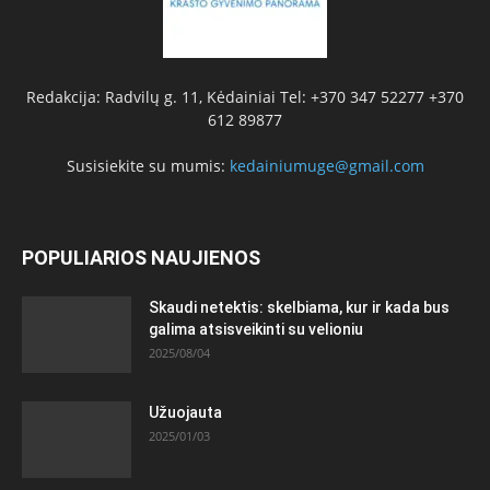
Redakcija: Radvilų g. 11, Kėdainiai Tel: +370 347 52277 +370
612 89877
Susisiekite su mumis:
kedainiumuge@gmail.com
POPULIARIOS NAUJIENOS
Skaudi netektis: skelbiama, kur ir kada bus
galima atsisveikinti su velioniu
2025/08/04
Užuojauta
2025/01/03