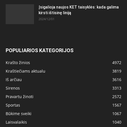
Įsigalioja naujos KET taisyklės: kada galima
kirsti ištisinę liniją
2024/12/01
POPULIARIOS KATEGORIJOS
Krašto žinios
4972
Kraštiečiams aktualu
3819
Iš arčiau
3616
Sirenos
3313
Pravartu žinoti
2572
Sportas
1567
Būkime sveiki
1067
Laisvalaikis
1040