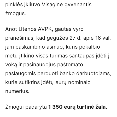
pinklės įkliuvo Visagine gyvenantis
žmogus.
Anot Utenos AVPK, gautas vyro
pranešimas, kad gegužės 27 d. apie 16 val.
jam paskambino asmuo, kuris pokalbio
metu įtikino visas turimas santaupas įdėti į
voką ir pasinaudojus paštomato
paslaugomis perduoti banko darbuotojams,
kurie sutikrins įdėtų eurų nominalo
numerius.
Žmogui padaryta
1 350 eurų turtinė žala.