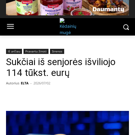
Iš arčiau
Pravartu žinoti
Sirenos
Sukčiai iš senjorės išviliojo
114 tūkst. eurų
Autorius
ELTA
-
2026/07/02
Facebook
Email