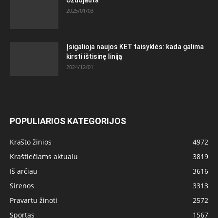
2025/01/03
Įsigalioja naujos KET taisyklės: kada galima
kirsti ištisinę liniją
2024/12/01
POPULIARIOS KATEGORIJOS
Krašto žinios
4972
Kraštiečiams aktualu
3819
Iš arčiau
3616
Sirenos
3313
Pravartu žinoti
2572
Sportas
1567