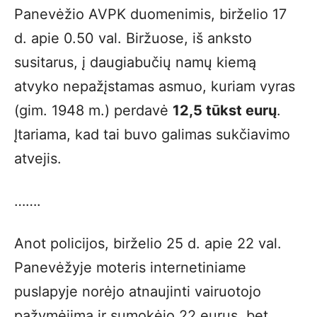
Panevėžio AVPK duomenimis, birželio 17
d. apie 0.50 val. Biržuose, iš anksto
susitarus, į daugiabučių namų kiemą
atvyko nepažįstamas asmuo, kuriam vyras
(gim. 1948 m.) perdavė
12,5 tūkst eurų
.
Įtariama, kad tai buvo galimas sukčiavimo
atvejis.
…….
Anot policijos, birželio 25 d. apie 22 val.
Panevėžyje moteris internetiniame
puslapyje norėjo atnaujinti vairuotojo
pažymėjimą ir sumokėjo 22 eurus, bet