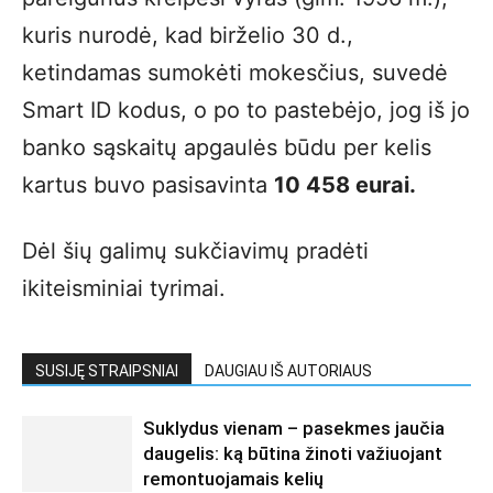
kuris nurodė, kad birželio 30 d.,
ketindamas sumokėti mokesčius, suvedė
Smart ID kodus, o po to pastebėjo, jog iš jo
banko sąskaitų apgaulės būdu per kelis
kartus buvo pasisavinta
10 458 eurai.
Dėl šių galimų sukčiavimų pradėti
ikiteisminiai tyrimai.
SUSIJĘ STRAIPSNIAI
DAUGIAU IŠ AUTORIAUS
Suklydus vienam – pasekmes jaučia
daugelis: ką būtina žinoti važiuojant
remontuojamais kelių