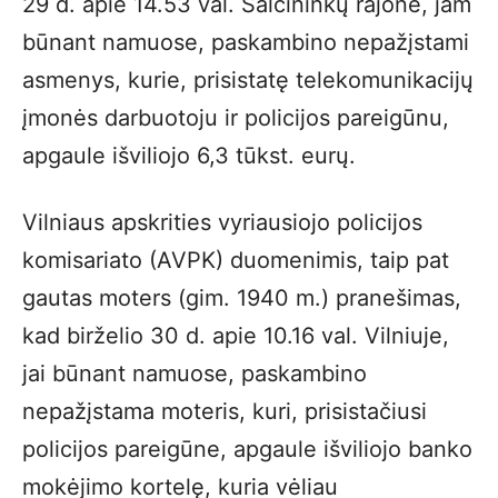
29 d. apie 14.53 val. Šalčininkų rajone, jam
būnant namuose, paskambino nepažįstami
asmenys, kurie, prisistatę telekomunikacijų
įmonės darbuotoju ir policijos pareigūnu,
apgaule išviliojo 6,3 tūkst. eurų.
Vilniaus apskrities vyriausiojo policijos
komisariato (AVPK) duomenimis, taip pat
gautas moters (gim. 1940 m.) pranešimas,
kad birželio 30 d. apie 10.16 val. Vilniuje,
jai būnant namuose, paskambino
nepažįstama moteris, kuri, prisistačiusi
policijos pareigūne, apgaule išviliojo banko
mokėjimo kortelę, kuria vėliau