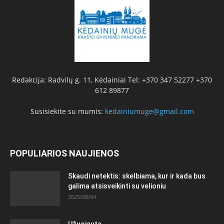
Redakcija: Radvilų g. 11, Kėdainiai Tel: +370 347 52277 +370
612 89877
Susisiekite su mumis:
kedainiumuge@gmail.com
POPULIARIOS NAUJIENOS
Skaudi netektis: skelbiama, kur ir kada bus
galima atsisveikinti su velioniu
2025/08/04
Užuojauta