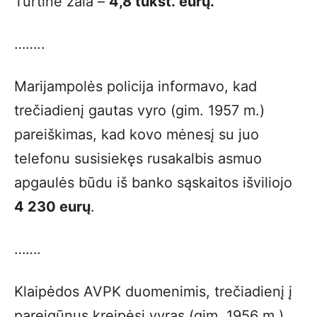
Turtinė žala –
4,8 tūkst. eurų.
……..
Marijampolės policija informavo, kad
trečiadienį gautas vyro (gim. 1957 m.)
pareiškimas, kad kovo mėnesį su juo
telefonu susisiekęs rusakalbis asmuo
apgaulės būdu iš banko sąskaitos išviliojo
4 230 eurų
.
…….
Klaipėdos AVPK duomenimis, trečiadienį į
pareigūnus kreipėsi vyras (gim. 1956 m.),