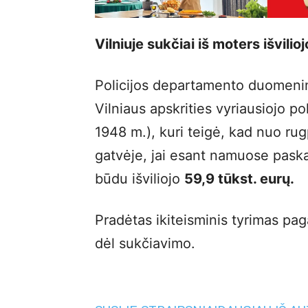
Vilniuje sukčiai iš moters išvilio
Policijos departamento duomenimi
Vilniaus apskrities vyriausiojo po
1948 m.), kuri teigė, kad nuo rugpj
gatvėje, jai esant namuose pask
būdu išviliojo
59,9 tūkst. eurų.
Pradėtas ikiteisminis tyrimas pa
dėl sukčiavimo.