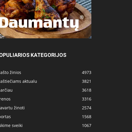
OPULIARIOS KATEGORIJOS
ašto žinios
4973
aštiečiams aktualu
3821
 arčiau
3618
irenos
3316
avartu žinoti
2574
portas
1568
kime sveiki
1067