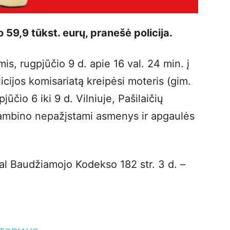
jo 59,9 tūkst. eurų, pranešė policija.
s, rugpjūčio 9 d. apie 16 val. 24 min. į
licijos komisariatą kreipėsi moteris (gim.
ūčio 6 iki 9 d. Vilniuje, Pašilaičių
ambino nepažįstami asmenys ir apgaulės
gal Baudžiamojo Kodekso 182 str. 3 d. –