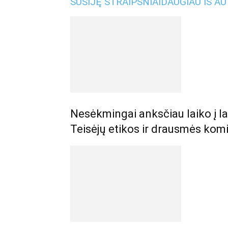
SUSIJĘ STRAIPSNIAI
DAUGIAU IŠ A
Nesėkmingai anksčiau laiko į lai
Teisėjų etikos ir drausmės komi