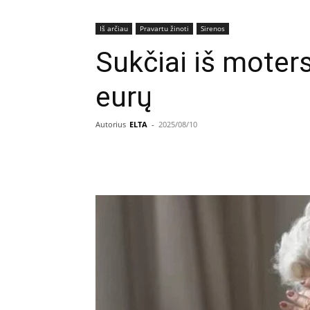
Iš arčiau
Pravartu žinoti
Sirenos
Sukčiai iš moters 
eurų
Autorius
ELTA
-
2025/08/10
Facebook
E
Dalintis