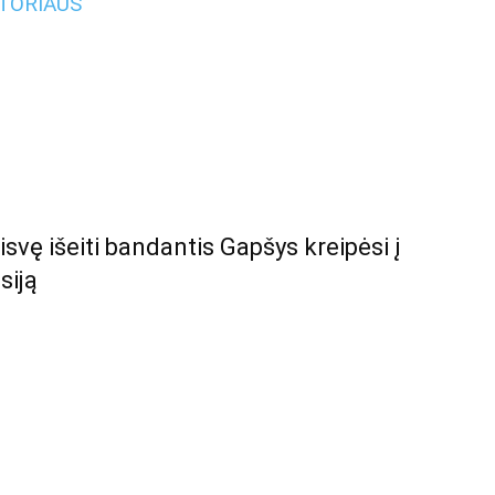
UTORIAUS
svę išeiti bandantis Gapšys kreipėsi į
siją