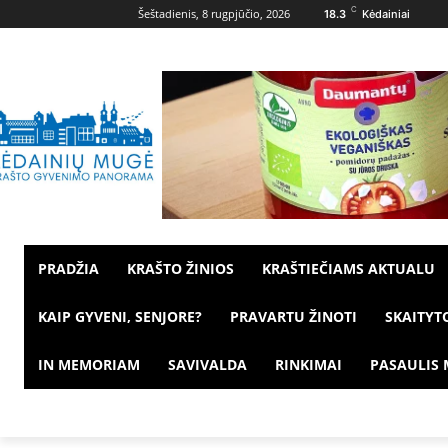
C
Šeštadienis, 8 rugpjūčio, 2026
18.3
Kėdainiai
PRADŽIA
KRAŠTO ŽINIOS
KRAŠTIEČIAMS AKTUALU
KAIP GYVENI, SENJORE?
PRAVARTU ŽINOTI
SKAITYT
IN MEMORIAM
SAVIVALDA
RINKIMAI
PASAULIS