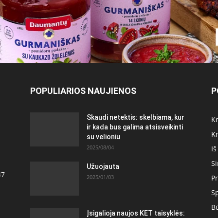
POPULIARIOS NAUJIENOS
P
Skaudi netektis: skelbiama, kur
Kr
ir kada bus galima atsisveikinti
Kr
su velioniu
2025/08/04
Iš
S
Užuojauta
47
2025/01/03
Pr
S
Bū
Įsigalioja naujos KET taisyklės: