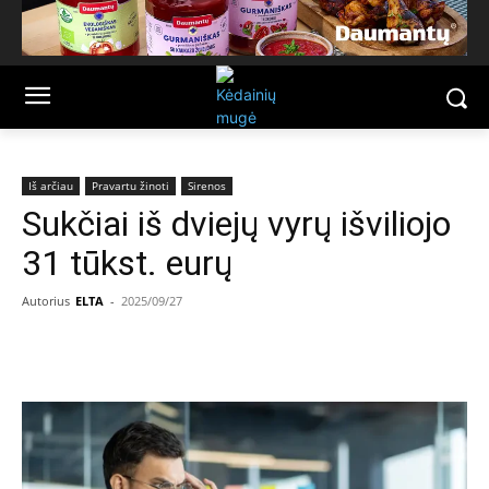
Iš arčiau
Pravartu žinoti
Sirenos
Sukčiai iš dviejų vyrų išviliojo
31 tūkst. eurų
Autorius
ELTA
-
2025/09/27
Facebook
Email