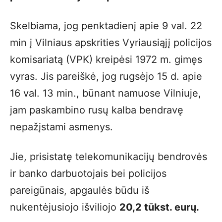
Skelbiama, jog penktadienį apie 9 val. 22
min į Vilniaus apskrities Vyriausiąjį policijos
komisariatą (VPK) kreipėsi 1972 m. gimęs
vyras. Jis pareiškė, jog rugsėjo 15 d. apie
16 val. 13 min., būnant namuose Vilniuje,
jam paskambino rusų kalba bendravę
nepažįstami asmenys.
Jie, prisistatę telekomunikacijų bendrovės
ir banko darbuotojais bei policijos
pareigūnais, apgaulės būdu iš
nukentėjusiojo išviliojo
20,2 tūkst. eurų.