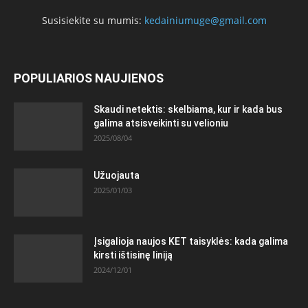
Susisiekite su mumis:
kedainiumuge@gmail.com
POPULIARIOS NAUJIENOS
Skaudi netektis: skelbiama, kur ir kada bus
galima atsisveikinti su velioniu
2025/08/04
Užuojauta
2025/01/03
Įsigalioja naujos KET taisyklės: kada galima
kirsti ištisinę liniją
2024/12/01