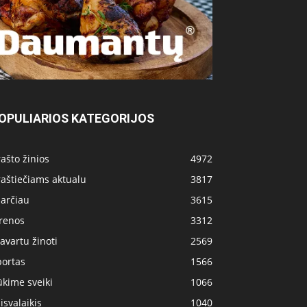
OPULIARIOS KATEGORIJOS
ašto žinios
4972
aštiečiams aktualu
3817
 arčiau
3615
irenos
3312
avartu žinoti
2569
portas
1566
kime sveiki
1066
isvalaikis
1040