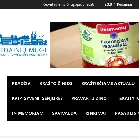
C
Ketvirtadienis, 6 rugpjūčio, 2026
23.6
Kėdainiai
PRADŽIA
KRAŠTO ŽINIOS
KRAŠTIEČIAMS AKTUALU
KAIP GYVENI, SENJORE?
PRAVARTU ŽINOTI
SKAITYT
IN MEMORIAM
SAVIVALDA
RINKIMAI
PASAULIS