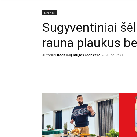
Sirenos
Sugyventiniai šė
rauna plaukus bei
Autorius
Kėdainių mugės redakcija
-
2015/12/30
Facebook
E
Dalintis