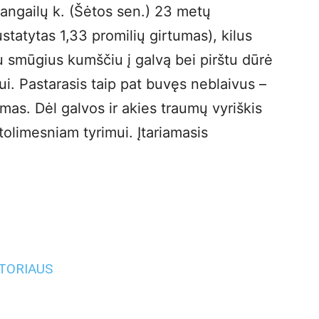
Sangailų k. (Šėtos sen.) 23 metų
tatytas 1,33 promilių girtumas), kilus
 smūgius kumščiu į galvą bei pirštu dūrė
ui. Pastarasis taip pat buvęs neblaivus –
umas. Dėl galvos ir akies traumų vyriškis
 tolimesniam tyrimui. Įtariamasis
UTORIAUS