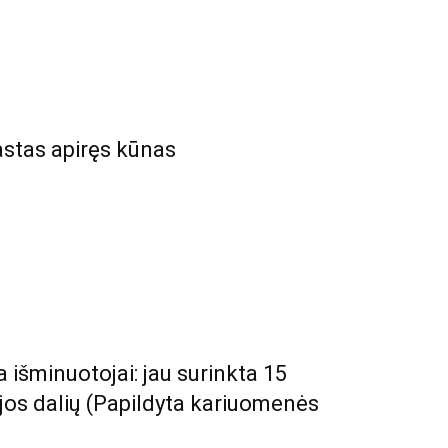
astas apiręs kūnas
a išminuotojai: jau surinkta 15
jos dalių (Papildyta kariuomenės