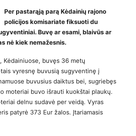
Per pastarąją parą Kėdainių rajono
policijos komisariate fiksuoti du
ugyventiniai. Buvę ar esami, blaivūs ar
as nė kiek nemažesnis.
l., Kėdainiuose, buvęs 36 metų
tais vyresnę buvusią sugyventinę į
 namuose buvusius daiktus bei, sugriebęs
to moteriai buvo išrauti kuokštai plaukų.
oteriai delnu sudavė per veidą. Vyras
ris patyrė 373 Eur žalos. Įtariamasis