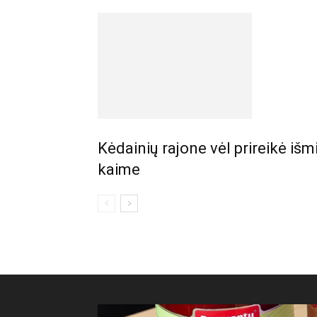
Kėdainių rajone vėl prireikė iš
kaime