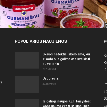
POPULIARIOS NAUJIENOS
P
Skaudi netektis: skelbiama, kur
Kr
ir kada bus galima atsisveikinti
Kr
su velioniu
2025/08/04
Iš
S
Užuojauta
47
2025/01/03
Pr
S
Bū
Įsigalioja naujos KET taisyklės:
La
kada galima kirsti ištisinę liniją