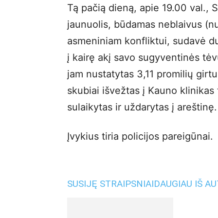
Tą pačią dieną, apie 19.00 val., 
jaunuolis, būdamas neblaivus (nus
asmeniniam konfliktui, sudavė du
į kairę akį savo sugyventinės tėv
jam nustatytas 3,11 promilių girt
skubiai išvežtas į Kauno klinikas
sulaikytas ir uždarytas į areštinę.
Įvykius tiria policijos pareigūnai.
SUSIJĘ STRAIPSNIAI
DAUGIAU IŠ A