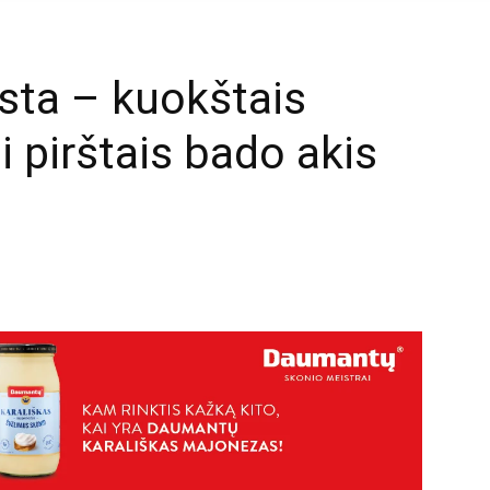
lsta – kuokštais
 pirštais bado akis
mail