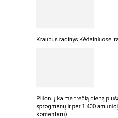
Kraupus radinys Kėdainiuose: r
Pilionių kaime trečią dieną pluš
sprogmenų ir per 1 400 amunici
komentaru)