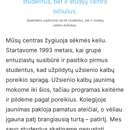
Spektaklis sudomino ne tik studentus, bet ir studijų
centro bičiulius.
Mūsų centras žygiuoja sėkmės keliu.
Startavome 1993 metais, kai grupė
entuziastų susibūrė ir pasitiko pirmus
studentus, kad užpildytų užsienio kalbų
poreikio spragą. Užsienio kalbų jaunimą
mokome iki šios, tačiau programas keitėme
ir pildėme pagal poreikius. Kolegijoje
jaunimas pakloja pamatus ateičiai, o vėliau
įgauna patį brangiausią turtą – patirtį. Mes
savo studentus skatiname nesustoti