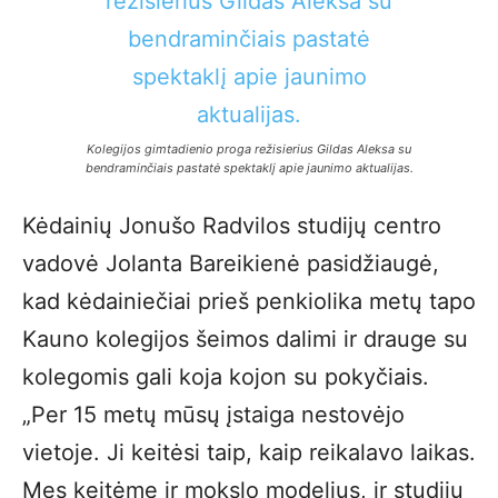
Kolegijos gimtadienio proga režisierius Gildas Aleksa su
bendraminčiais pastatė spektaklį apie jaunimo aktualijas.
Kėdainių Jonušo Radvilos studijų centro
vadovė Jolanta Bareikienė pasidžiaugė,
kad kėdainiečiai prieš penkiolika metų tapo
Kauno kolegijos šeimos dalimi ir drauge su
kolegomis gali koja kojon su pokyčiais.
„Per 15 metų mūsų įstaiga nestovėjo
vietoje. Ji keitėsi taip, kaip reikalavo laikas.
Mes keitėme ir mokslo modelius, ir studijų