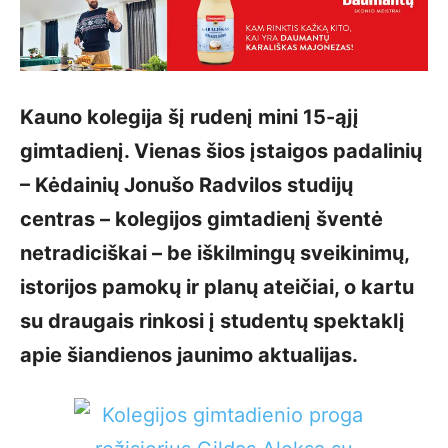
Kauno kolegija šį rudenį mini 15-ąjį
gimtadienį. Vienas šios įstaigos padalinių
– Kėdainių Jonušo Radvilos studijų
centras – kolegijos gimtadienį šventė
netradiciškai – be iškilmingų sveikinimų,
istorijos pamokų ir planų ateičiai, o kartu
su draugais rinkosi į studentų spektaklį
apie šiandienos jaunimo aktualijas.