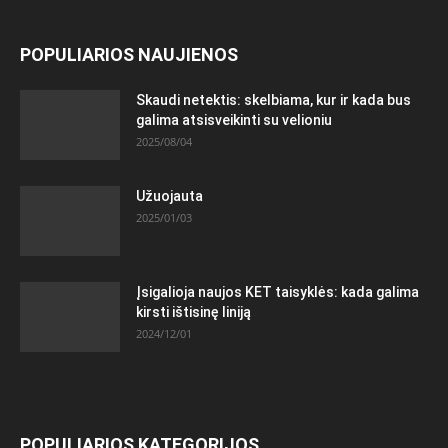
POPULIARIOS NAUJIENOS
Skaudi netektis: skelbiama, kur ir kada bus
galima atsisveikinti su velioniu
2025/08/04
Užuojauta
2025/01/03
Įsigalioja naujos KET taisyklės: kada galima
kirsti ištisinę liniją
2024/12/01
POPULIARIOS KATEGORIJOS