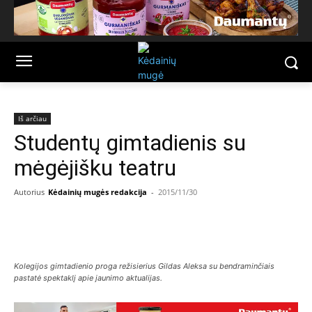
Iš arčiau
Studentų gimtadienis su
mėgėjišku teatru
Autorius
Kėdainių mugės redakcija
-
2015/11/30
Facebook
Email
Kolegijos gimtadienio proga režisierius Gildas Aleksa su bendraminčiais
pastatė spektaklį apie jaunimo aktualijas.