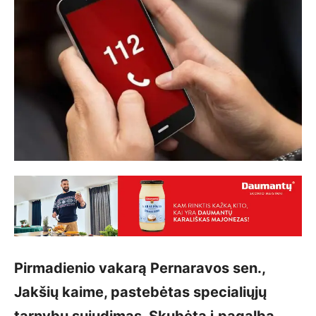
Pirmadienio vakarą Pernaravos sen.,
Jakšių kaime, pastebėtas specialiųjų
tarnybų sujudimas. Skubėta į pagalbą