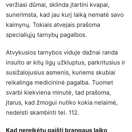
veržiasi dūmai, sklinda įtartini kvapai,
sunerimsta, kad jau kurį laiką nematė savo
kaimynų. Tokiais atvejais prašoma
specialiųjų tarnybų pagalbos.
Atvykusios tarnybos viduje dažnai randa
insulto ar kitų ligų užkluptus, parkritusius ir
susižalojusius asmenis, kuriems skubiai
reikalinga medicininė pagalba. Tuomet
svarbi kiekviena minutė, tad prašoma,
įtarus, kad žmogui nutiko kokia nelaimė,
nedelsti skambinti tel. 112.
Kad nereikėtų gaišti brangaus laiko