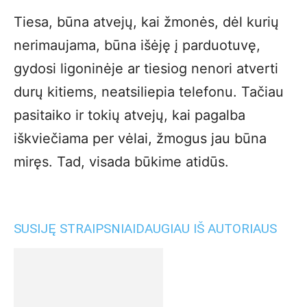
Tiesa, būna atvejų, kai žmonės, dėl kurių
nerimaujama, būna išėję į parduotuvę,
gydosi ligoninėje ar tiesiog nenori atverti
durų kitiems, neatsiliepia telefonu. Tačiau
pasitaiko ir tokių atvejų, kai pagalba
iškviečiama per vėlai, žmogus jau būna
miręs. Tad, visada būkime atidūs.
SUSIJĘ STRAIPSNIAI
DAUGIAU IŠ AUTORIAUS