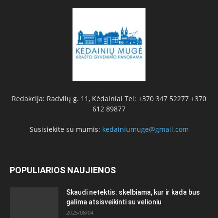
Redakcija: Radvilų g. 11, Kėdainiai Tel: +370 347 52277 +370
612 89877
Susisiekite su mumis:
kedainiumuge@gmail.com
POPULIARIOS NAUJIENOS
Skaudi netektis: skelbiama, kur ir kada bus
galima atsisveikinti su velioniu
2025/08/04