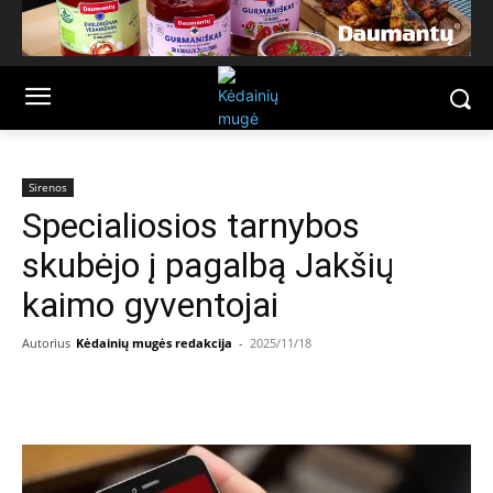
Sirenos
Specialiosios tarnybos
skubėjo į pagalbą Jakšių
kaimo gyventojai
Autorius
Kėdainių mugės redakcija
-
2025/11/18
Facebook
Email