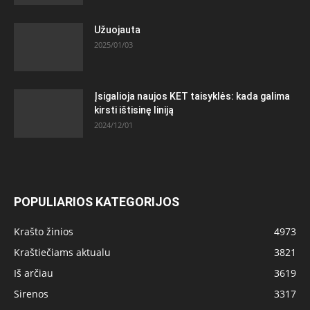
Užuojauta
2025/01/03
Įsigalioja naujos KET taisyklės: kada galima
kirsti ištisinę liniją
2024/12/01
POPULIARIOS KATEGORIJOS
Krašto žinios
4973
Kraštiečiams aktualu
3821
Iš arčiau
3619
Sirenos
3317