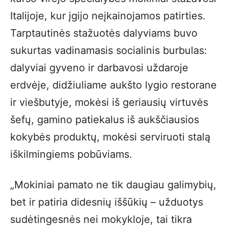
Italijoje, kur įgijo neįkainojamos patirties.
Tarptautinės stažuotės dalyviams buvo
sukurtas vadinamasis socialinis burbulas:
dalyviai gyveno ir darbavosi uždaroje
erdvėje, didžiuliame aukšto lygio restorane
ir viešbutyje, mokėsi iš geriausių virtuvės
šefų, gamino patiekalus iš aukščiausios
kokybės produktų, mokėsi serviruoti stalą
iškilmingiems pobūviams.
„Mokiniai pamato ne tik daugiau galimybių,
bet ir patiria didesnių iššūkių – užduotys
sudėtingesnės nei mokykloje, tai tikra