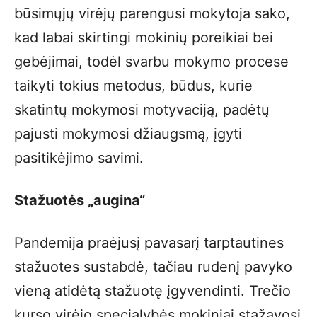
būsimųjų virėjų parengusi mokytoja sako,
kad labai skirtingi mokinių poreikiai bei
gebėjimai, todėl svarbu mokymo procese
taikyti tokius metodus, būdus, kurie
skatintų mokymosi motyvaciją, padėtų
pajusti mokymosi džiaugsmą, įgyti
pasitikėjimo savimi.
Stažuotės „augina“
Pandemija praėjusį pavasarį tarptautines
stažuotes sustabdė, tačiau rudenį pavyko
vieną atidėtą stažuotę įgyvendinti. Trečio
kurso virėjo specialybės mokiniai stažavosi