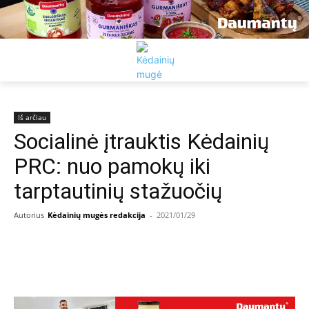
Iš arčiau
Socialinė įtrauktis Kėdainių
PRC: nuo pamokų iki
tarptautinių stažuočių
Autorius
Kėdainių mugės redakcija
-
2021/01/29
Facebook
Email