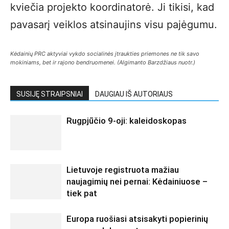
kviečia projekto koordinatorė. Ji tikisi, kad
pavasarį veiklos atsinaujins visu pajėgumu.
Kėdainių PRC aktyviai vykdo socialinės įtraukties priemones ne tik savo
mokiniams, bet ir rajono bendruomenei. (Algimanto Barzdžiaus nuotr.)
SUSIJĘ STRAIPSNIAI
DAUGIAU IŠ AUTORIAUS
Rugpjūčio 9-oji: kaleidoskopas
Lietuvoje registruota mažiau
naujagimių nei pernai: Kėdainiuose –
tiek pat
Europa ruošiasi atsisakyti popierinių