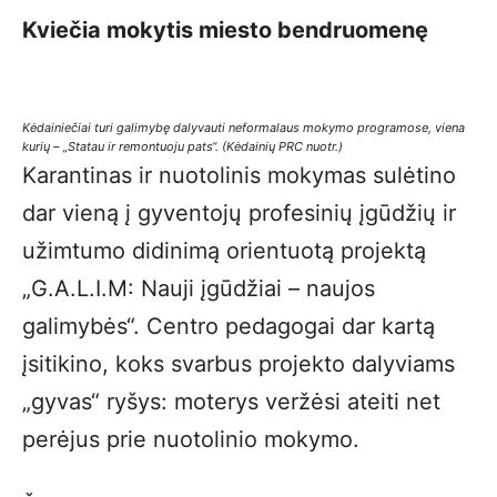
Kviečia mokytis miesto bendruomenę
Kėdainiečiai turi galimybę dalyvauti neformalaus mokymo programose, viena
kurių – „Statau ir remontuoju pats“. (Kėdainių PRC nuotr.)
Karantinas ir nuotolinis mokymas sulėtino
dar vieną į gyventojų profesinių įgūdžių ir
užimtumo didinimą orientuotą projektą
„G.A.L.I.M: Nauji įgūdžiai – naujos
galimybės“. Centro pedagogai dar kartą
įsitikino, koks svarbus projekto dalyviams
„gyvas“ ryšys: moterys veržėsi ateiti net
perėjus prie nuotolinio mokymo.