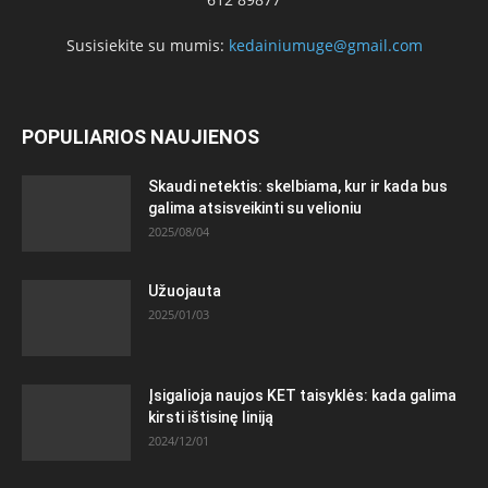
Susisiekite su mumis:
kedainiumuge@gmail.com
POPULIARIOS NAUJIENOS
Skaudi netektis: skelbiama, kur ir kada bus
galima atsisveikinti su velioniu
2025/08/04
Užuojauta
2025/01/03
Įsigalioja naujos KET taisyklės: kada galima
kirsti ištisinę liniją
2024/12/01