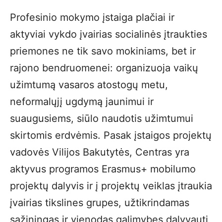
Profesinio mokymo įstaiga plačiai ir
aktyviai vykdo įvairias socialinės įtraukties
priemones ne tik savo mokiniams, bet ir
rajono bendruomenei: organizuoja vaikų
užimtumą vasaros atostogų metu,
neformalųjį ugdymą jaunimui ir
suaugusiems, siūlo naudotis užimtumui
skirtomis erdvėmis. Pasak įstaigos projektų
vadovės Vilijos Bakutytės, Centras yra
aktyvus programos Erasmus+ mobilumo
projektų dalyvis ir į projektų veiklas įtraukia
įvairias tikslines grupes, užtikrindamas
sąžiningas ir vienodas galimybes dalyvauti