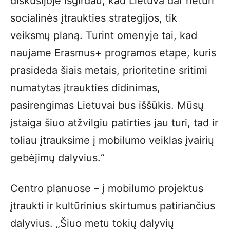
diskusijoje išgirdau, kad Lietuva dar neturi
socialinės įtraukties strategijos, tik
veiksmų planą. Turint omenyje tai, kad
naujame Erasmus+ programos etape, kuris
prasideda šiais metais, prioritetine sritimi
numatytas įtraukties didinimas,
pasirengimas Lietuvai bus iššūkis. Mūsų
įstaiga šiuo atžvilgiu patirties jau turi, tad ir
toliau įtrauksime į mobilumo veiklas įvairių
gebėjimų dalyvius.“
Centro planuose – į mobilumo projektus
įtraukti ir kultūrinius skirtumus patiriančius
dalyvius. „Šiuo metu tokių dalyvių