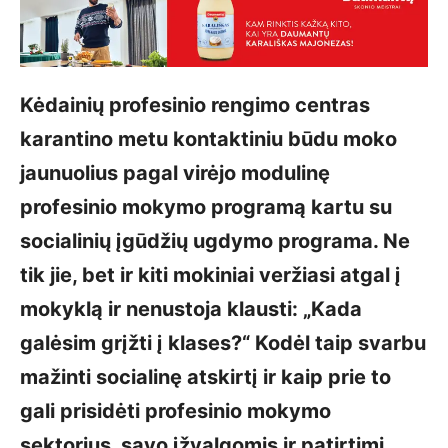
Kėdainių profesinio rengimo centras
karantino metu kontaktiniu būdu moko
jaunuolius pagal virėjo modulinę
profesinio mokymo programą kartu su
socialinių įgūdžių ugdymo programa. Ne
tik jie, bet ir kiti mokiniai veržiasi atgal į
mokyklą ir nenustoja klausti: „Kada
galėsim grįžti į klases?“ Kodėl taip svarbu
mažinti socialinę atskirtį ir kaip prie to
gali prisidėti profesinio mokymo
sektorius, savo įžvalgomis ir patirtimi