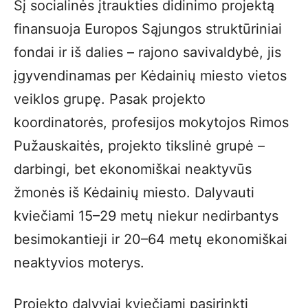
Šį socialinės įtraukties didinimo projektą
finansuoja Europos Sąjungos struktūriniai
fondai ir iš dalies – rajono savivaldybė, jis
įgyvendinamas per Kėdainių miesto vietos
veiklos grupę. Pasak projekto
koordinatorės, profesijos mokytojos Rimos
Pužauskaitės, projekto tikslinė grupė –
darbingi, bet ekonomiškai neaktyvūs
žmonės iš Kėdainių miesto. Dalyvauti
kviečiami 15–29 metų niekur nedirbantys
besimokantieji ir 20–64 metų ekonomiškai
neaktyvios moterys.
Projekto dalyviai kviečiami pasirinkti