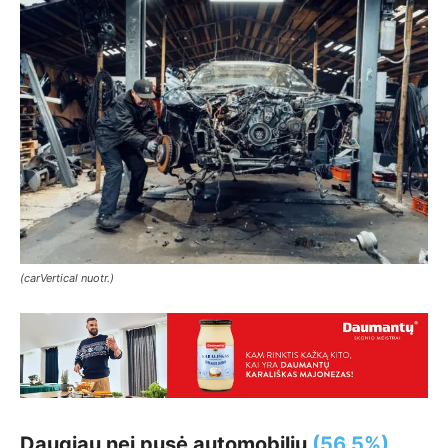
(carVertical nuotr.)
Daugiau nei pusė automobilių
(56,5%)