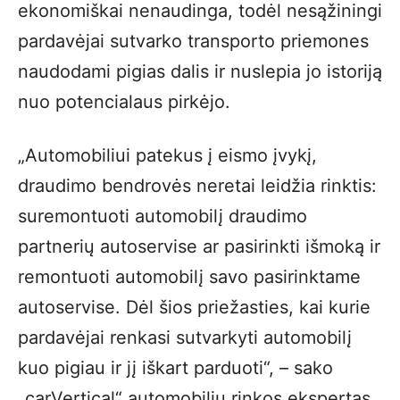
ekonomiškai nenaudinga, todėl nesąžiningi
pardavėjai sutvarko transporto priemones
naudodami pigias dalis ir nuslepia jo istoriją
nuo potencialaus pirkėjo.
„Automobiliui patekus į eismo įvykį,
draudimo bendrovės neretai leidžia rinktis:
suremontuoti automobilį draudimo
partnerių autoservise ar pasirinkti išmoką ir
remontuoti automobilį savo pasirinktame
autoservise. Dėl šios priežasties, kai kurie
pardavėjai renkasi sutvarkyti automobilį
kuo pigiau ir jį iškart parduoti“, – sako
„carVertical“ automobilių rinkos ekspertas