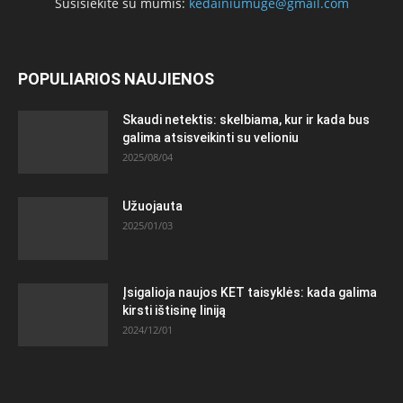
Susisiekite su mumis:
kedainiumuge@gmail.com
POPULIARIOS NAUJIENOS
Skaudi netektis: skelbiama, kur ir kada bus
galima atsisveikinti su velioniu
2025/08/04
Užuojauta
2025/01/03
Įsigalioja naujos KET taisyklės: kada galima
kirsti ištisinę liniją
2024/12/01