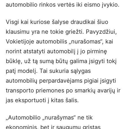
automobilio rinkos vertės iki eismo įvykio.
Visgi kai kuriose šalyse draudikai šiuo
klausimu yra ne tokie griežti. Pavyzdžiui,
Vokietijoje automobilis „nurašomas“, kai
norint atstatyti automobilį į jo pirminę
būklę, už tą sumą būtų galima įsigyti tokį
patį modelį. Tai sukuria sąlygas
automobilių perpardavėjams pigiai įsigyti
transporto priemones po smarkių avarijų ir
jas eksportuoti į kitas šalis.
„Automobilio „nurašymas“ ne tik
ekonominis, bet ir saugumu grįstas