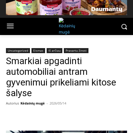
Uncategorized
Eismas
Iš arčiau
Pravartu žinoti
Smarkiai apgadinti
automobiliai antram
gyvenimui prikeliami kitose
šalyse
Autorius
Kėdainių mugė
-
2026/05/14
Facebook
Email