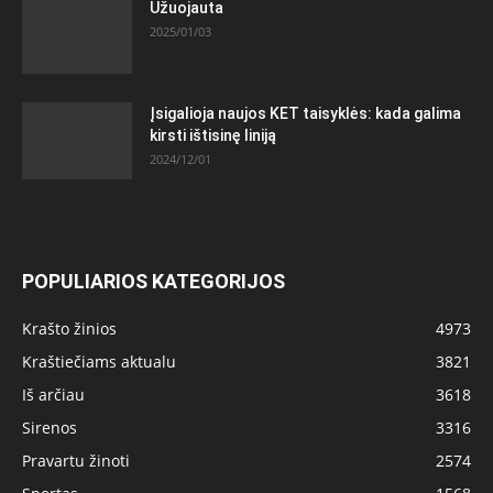
Užuojauta
2025/01/03
Įsigalioja naujos KET taisyklės: kada galima
kirsti ištisinę liniją
2024/12/01
POPULIARIOS KATEGORIJOS
Krašto žinios
4973
Kraštiečiams aktualu
3821
Iš arčiau
3618
Sirenos
3316
Pravartu žinoti
2574