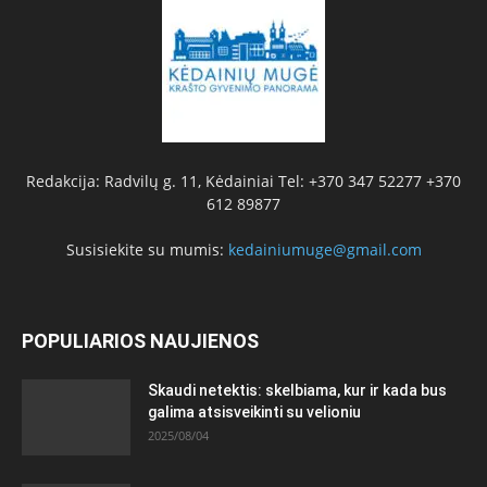
Redakcija: Radvilų g. 11, Kėdainiai Tel: +370 347 52277 +370
612 89877
Susisiekite su mumis:
kedainiumuge@gmail.com
POPULIARIOS NAUJIENOS
Skaudi netektis: skelbiama, kur ir kada bus
galima atsisveikinti su velioniu
2025/08/04