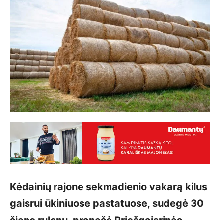
Kėdainių rajone sekmadienio vakarą kilus
gaisrui ūkiniuose pastatuose, sudegė 30
šieno rulonų, pranešė Priešgaisrinės