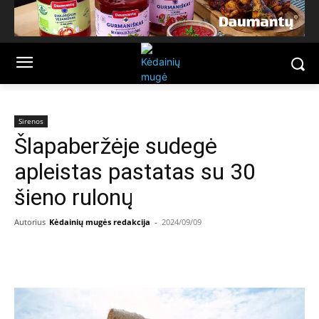
Sirenos
Šlapaberžėje sudegė
apleistas pastatas su 30
šieno rulonų
Autorius
Kėdainių mugės redakcija
-
2024/09/09
Facebook
Email