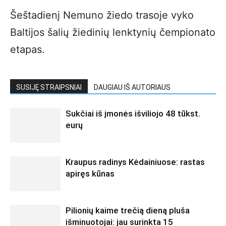
Šeštadienį Nemuno žiedo trasoje vyko
Baltijos šalių žiedinių lenktynių čempionato
etapas.
SUSIJĘ STRAIPSNIAI
DAUGIAU IŠ AUTORIAUS
Sukčiai iš įmonės išviliojo 48 tūkst.
eurų
Kraupus radinys Kėdainiuose: rastas
apiręs kūnas
Pilionių kaime trečią dieną pluša
išminuotojai: jau surinkta 15