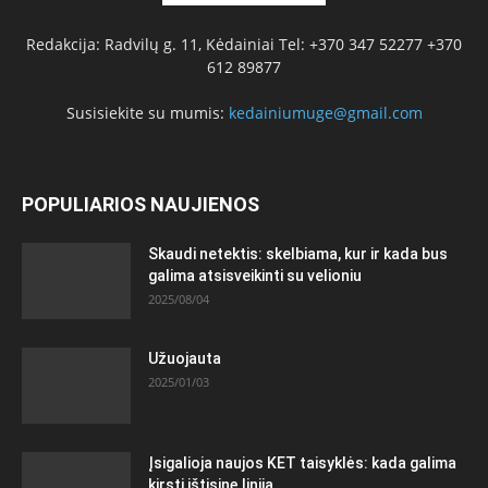
Redakcija: Radvilų g. 11, Kėdainiai Tel: +370 347 52277 +370
612 89877
Susisiekite su mumis:
kedainiumuge@gmail.com
POPULIARIOS NAUJIENOS
Skaudi netektis: skelbiama, kur ir kada bus
galima atsisveikinti su velioniu
2025/08/04
Užuojauta
2025/01/03
Įsigalioja naujos KET taisyklės: kada galima
kirsti ištisinę liniją