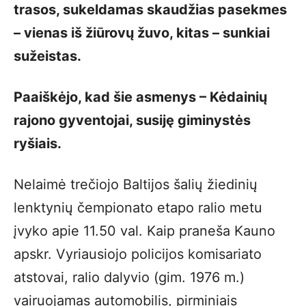
trasos, sukeldamas skaudžias pasekmes
– vienas iš žiūrovų žuvo, kitas – sunkiai
sužeistas.
Paaiškėjo, kad šie asmenys – Kėdainių
rajono gyventojai, susiję giminystės
ryšiais.
Nelaimė trečiojo Baltijos šalių žiedinių
lenktynių čempionato etapo ralio metu
įvyko apie 11.50 val. Kaip praneša Kauno
apskr. Vyriausiojo policijos komisariato
atstovai, ralio dalyvio (gim. 1976 m.)
vairuojamas automobilis, pirminiais