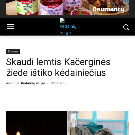
Sirenos
Skaudi lemtis Kačerginės
žiede ištiko kėdainiečius
Autorius
Kėdainių mugė
-
2026/07/05
Facebook
Email