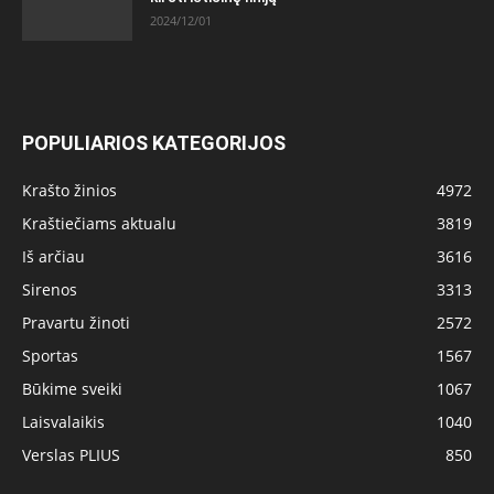
2024/12/01
POPULIARIOS KATEGORIJOS
Krašto žinios
4972
Kraštiečiams aktualu
3819
Iš arčiau
3616
Sirenos
3313
Pravartu žinoti
2572
Sportas
1567
Būkime sveiki
1067
Laisvalaikis
1040
Verslas PLIUS
850