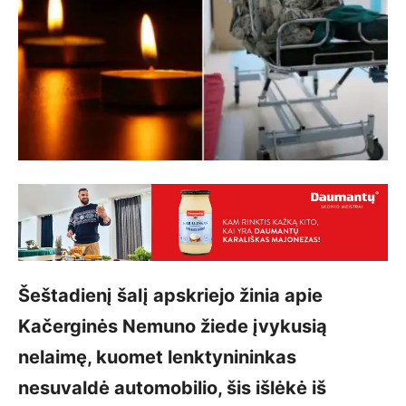
Šeštadienį šalį apskriejo žinia apie
Kačerginės Nemuno žiede įvykusią
nelaimę, kuomet lenktynininkas
nesuvaldė automobilio, šis išlėkė iš