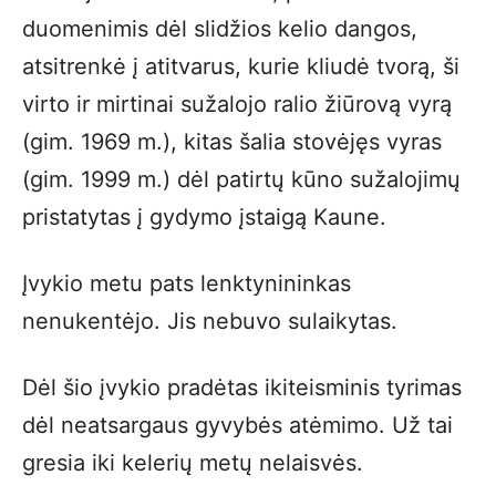
duomenimis dėl slidžios kelio dangos,
atsitrenkė į atitvarus, kurie kliudė tvorą, ši
virto ir mirtinai sužalojo ralio žiūrovą vyrą
(gim. 1969 m.), kitas šalia stovėjęs vyras
(gim. 1999 m.) dėl patirtų kūno sužalojimų
pristatytas į gydymo įstaigą Kaune.
Įvykio metu pats lenktynininkas
nenukentėjo. Jis nebuvo sulaikytas.
Dėl šio įvykio pradėtas ikiteisminis tyrimas
dėl neatsargaus gyvybės atėmimo. Už tai
gresia iki kelerių metų nelaisvės.