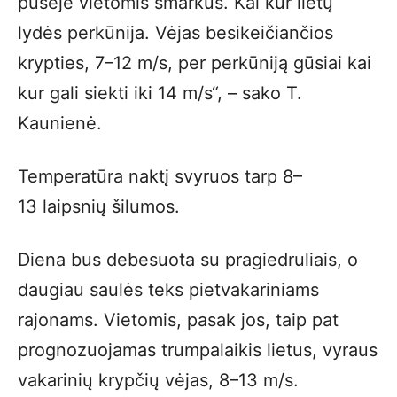
pusėje vietomis smarkūs. Kai kur lietų
lydės perkūnija. Vėjas besikeičiančios
krypties, 7–12 m/s, per perkūniją gūsiai kai
kur gali siekti iki 14 m/s“, – sako T.
Kaunienė.
Temperatūra naktį svyruos tarp 8–
13 laipsnių šilumos.
Diena bus debesuota su pragiedruliais, o
daugiau saulės teks pietvakariniams
rajonams. Vietomis, pasak jos, taip pat
prognozuojamas trumpalaikis lietus, vyraus
vakarinių krypčių vėjas, 8–13 m/s.