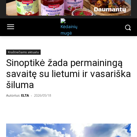
Kraštiečiams aktualu
Sinoptikė žada permainingą
savaitę su lietumi ir vasariška
šiluma
Autorius
ELTA
-
2026/05/18
Facebook
Email