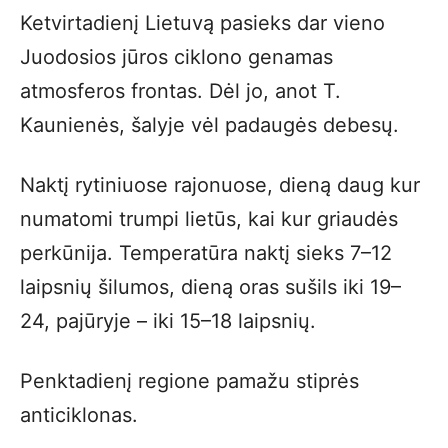
Ketvirtadienį Lietuvą pasieks dar vieno
Juodosios jūros ciklono genamas
atmosferos frontas. Dėl jo, anot T.
Kaunienės, šalyje vėl padaugės debesų.
Naktį rytiniuose rajonuose, dieną daug kur
numatomi trumpi lietūs, kai kur griaudės
perkūnija. Temperatūra naktį sieks 7–12
laipsnių šilumos, dieną oras sušils iki 19–
24, pajūryje – iki 15–18 laipsnių.
Penktadienį regione pamažu stiprės
anticiklonas.