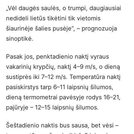
„Vėl daugės saulės, o trumpi, daugiausiai
nedideli lietūs tikėtini tik vietomis
šiaurinėje šalies pusėje“, – prognozuoja
sinoptikė.
Pasak jos, penktadienio naktį vyraus
vakarinių krypčių, naktį 4–9 m/s, o dieną
sustiprės iki 7–12 m/s. Temperatūra naktį
pasiskirstys tarp 6–11 laipsnių šilumos,
dieną termometrai pavėsyje rodys 16–21,
pajūryje – 12–15 laipsnių šilumos.
Šeštadienio naktis bus sausa, bet vėsi –