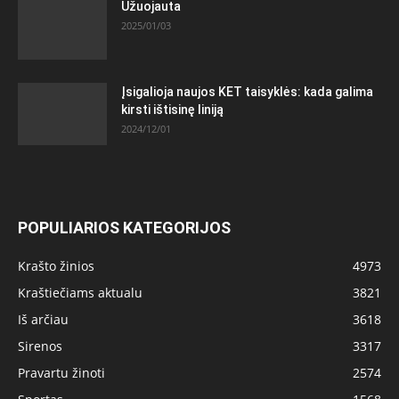
Užuojauta
2025/01/03
Įsigalioja naujos KET taisyklės: kada galima
kirsti ištisinę liniją
2024/12/01
POPULIARIOS KATEGORIJOS
Krašto žinios
4973
Kraštiečiams aktualu
3821
Iš arčiau
3618
Sirenos
3317
Pravartu žinoti
2574