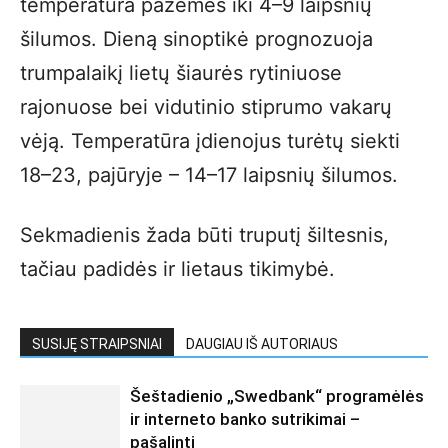
temperatūra pažemės iki 4–9 laipsnių
šilumos. Dieną sinoptikė prognozuoja
trumpalaikį lietų šiaurės rytiniuose
rajonuose bei vidutinio stiprumo vakarų
vėją. Temperatūra įdienojus turėtų siekti
18–23, pajūryje – 14–17 laipsnių šilumos.
Sekmadienis žada būti truputį šiltesnis,
tačiau padidės ir lietaus tikimybė.
SUSIJĘ STRAIPSNIAI
DAUGIAU IŠ AUTORIAUS
Šeštadienio „Swedbank“ programėlės
ir interneto banko sutrikimai –
pašalinti