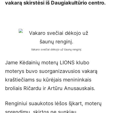
vakarą skirstėsi iš Daugiakultūrio centro.
V
akaro svečiai dėkojo už šaunų renginį.
Jame Kėdainių moterų LIONS klubo
moterys buvo suorganizavusios vakarą
kraštiečiams su kūrėjais menininkais
broliais Ričardu ir Artūru Anusauskais.
Renginiui suaukotos lėšos šįkart, moterų
sprendimu, skirtos ne sunkiau