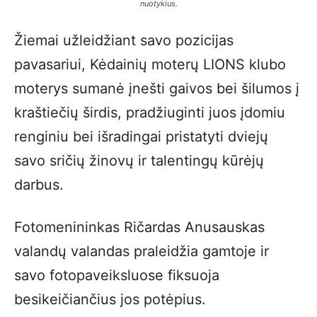
nuotykius.
Žiemai užleidžiant savo pozicijas
pavasariui, Kėdainių moterų LIONS klubo
moterys sumanė įnešti gaivos bei šilumos į
kraštiečių širdis, pradžiuginti juos įdomiu
renginiu bei išradingai pristatyti dviejų
savo sričių žinovų ir talentingų kūrėjų
darbus.
Fotomenininkas Ričardas Anusauskas
valandų valandas praleidžia gamtoje ir
savo fotopaveiksluose fiksuoja
besikeičiančius jos potėpius.