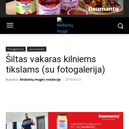
Fotogalerija
Laisvalaikis
Šiltas vakaras kilniems
tikslams (su fotogalerija)
Autorius
Kėdainių mugės redakcija
-
2016/02/27
Facebook
Email