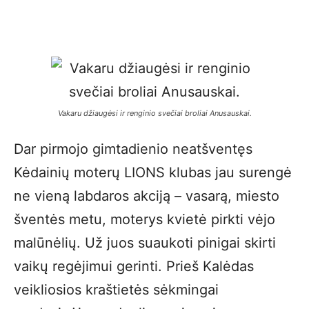
Vakaru džiaugėsi ir renginio svečiai broliai Anusauskai.
Dar pirmojo gimtadienio neatšventęs
Kėdainių moterų LIONS klubas jau surengė
ne vieną labdaros akciją – vasarą, miesto
šventės metu, moterys kvietė pirkti vėjo
malūnėlių. Už juos suaukoti pinigai skirti
vaikų regėjimui gerinti. Prieš Kalėdas
veikliosios kraštietės sėkmingai