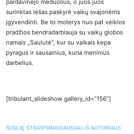
pardavinėjo meduolius, o juos juos
surinktas lėšas paskyrė vaikų svajonėms
įgyvendinti. Be to moterys nuo pat veiklos
pradžios bendradarbiauja su vaikų globos
namais „Saulutė“, kur su vaikais kepa
pyragus ir sausainius, kuria meninius
darbelius.
[tribulant_slideshow gallery_id=”156″]
SUSIJĘ STRAIPSNIAI
DAUGIAU IŠ AUTORIAUS