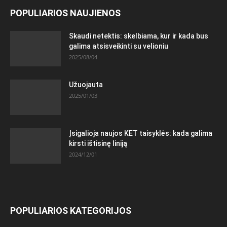
POPULIARIOS NAUJIENOS
Skaudi netektis: skelbiama, kur ir kada bus
galima atsisveikinti su velioniu
2025/08/04
Užuojauta
2025/01/03
Įsigalioja naujos KET taisyklės: kada galima
kirsti ištisinę liniją
2024/12/01
POPULIARIOS KATEGORIJOS