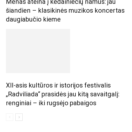
Menas ateina į kėdainiečių namus: jau
šiandien – klasikinės muzikos koncertas
daugiabučio kieme
XII-asis kultūros ir istorijos festivalis
„Radviliada“ prasidės jau kitą savaitgalį:
renginiai – iki rugsėjo pabaigos