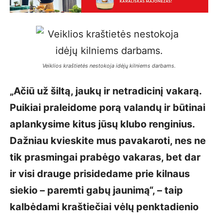
Veiklios kraštietės nestokoja idėjų kilniems darbams
.
„Ačiū už šiltą, jaukų ir netradicinį vakarą.
Puikiai praleidome porą valandų ir būtinai
aplankysime kitus jūsų klubo renginius.
Dažniau kvieskite mus pavakaroti, nes ne
tik prasmingai prabėgo vakaras, bet dar
ir visi drauge prisidedame prie kilnaus
siekio – paremti gabų jaunimą“, – taip
kalbėdami kraštiečiai vėlų penktadienio