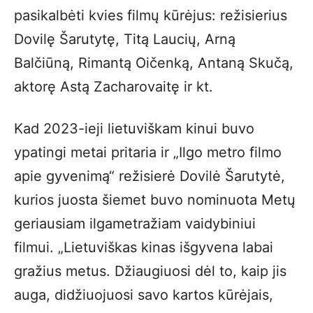
pasikalbėti kvies filmų kūrėjus: režisierius
Dovilę Šarutytę, Titą Laucių, Arną
Balčiūną, Rimantą Oičenką, Antaną Skučą,
aktorę Astą Zacharovaitę ir kt.
Kad 2023-ieji lietuviškam kinui buvo
ypatingi metai pritaria ir „Ilgo metro filmo
apie gyvenimą“ režisierė Dovilė Šarutytė,
kurios juosta šiemet buvo nominuota Metų
geriausiam ilgametražiam vaidybiniui
filmui. „Lietuviškas kinas išgyvena labai
gražius metus. Džiaugiuosi dėl to, kaip jis
auga, didžiuojuosi savo kartos kūrėjais,