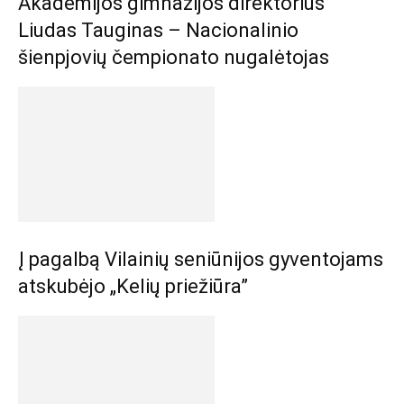
Akademijos gimnazijos direktorius
Liudas Tauginas – Nacionalinio
šienpjovių čempionato nugalėtojas
Į pagalbą Vilainių seniūnijos gyventojams
atskubėjo „Kelių priežiūra”