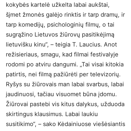
kokybės kartelė užkelta labai aukštai,
šįmet žmonės galėjo rinktis ir tarp dramų, ir
tarp komedijų, psichologinių filmų, o tai
sugrąžino Lietuvos žiūrovų pasitikėjimą
lietuvišku kinu“, – teigia T. Laucius. Anot
režisieriaus, smagu, kad filmai festivalyje
rodomi po atviru dangumi. „Tai visai kitokia
patirtis, nei filmą pažiūrėti per televizorių.
Ryšys su žiūrovais man labai svarbus, labai
jaudinuosi, tačiau visuomet būna įdomu.
Žiūrovai pastebi vis kitus dalykus, užduoda
skirtingus klausimus. Labai laukiu
susitikimo“, – sako Kėdainiuose viešėsiantis