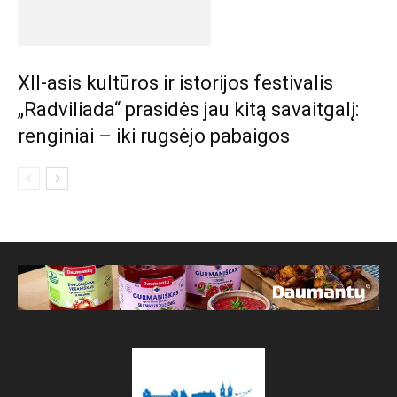
XII-asis kultūros ir istorijos festivalis
„Radviliada“ prasidės jau kitą savaitgalį:
renginiai – iki rugsėjo pabaigos