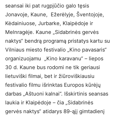
seansai iki pat rugpjūčio galo tęsis
Jonavoje, Kaune, Ežerėlyje, Šventojoje,
Kėdainiuose, Jurbarke, Klaipėdoje ir
Melnragėje. Kaune „Sidabrinės gervės
naktys“ bendrą programą pristatys kartu su
Vilniaus miesto festivalio „Kino pavasaris“
organizuojamu „Kino karavanu“ – liepos
30 d. Kaune bus rodomi ne tik geriausi
lietuviški filmai, bet ir žiūroviškiausiu
festivalio filmu išrinktas Europos kūrėjų
darbas „Aštuoni kalnai“. Išskirtinis seansas
laukia ir Klaipėdoje – čia „Sidabrinės
gervės naktys“ atidarys 89-ąjį gimtadienį