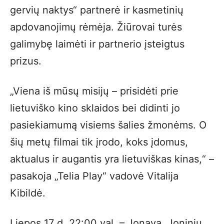
gervių naktys“ partnerė ir kasmetinių
apdovanojimų rėmėja. Žiūrovai turės
galimybę laimėti ir partnerio įsteigtus
prizus.
„Viena iš mūsų misijų – prisidėti prie
lietuviško kino sklaidos bei didinti jo
pasiekiamumą visiems šalies žmonėms. O
šių metų filmai tik įrodo, koks įdomus,
aktualus ir augantis yra lietuviškas kinas,“ –
pasakoja „Telia Play“ vadovė Vitalija
Kibildė.
Liepos 17 d. 22:00 val. – Jonava, Joninių