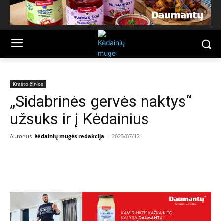
Krašto žinios
„Sidabrinės gervės naktys“
užsuks ir į Kėdainius
Autorius
Kėdainių mugės redakcija
-
2023/07/12
Facebook
Email