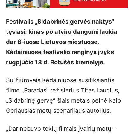
Festivalis „Sidabrinės gervės naktys“
tęsiasi: kinas po atviru dangumi laukia
dar 8-iuose Lietuvos miestuose
.
Kėdainiuose festivalio renginys įvyks
rugpjūčio 18 d. Rotušės kiemelyje.
Su žiūrovais Kėdainiuose susitiksiantis
filmo „Paradas“ režisierius Titas Laucius,
„Sidabrinę gervę“ šiais metais pelnė kaip
Geriausias metų scenarijaus autorius.
„Dar nebuvo tokių filmais įvairių metų –