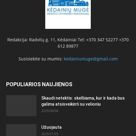
Redakcija: Radvilų g. 11, Kėdainiai Tel: +370 347 52277 +370
612 89877
Susisiekite su mumis:
kedainiumuge@gmail.com
POPULIARIOS NAUJIENOS
Skaudi netektis: skelbiama, kur ir kada bus
galima atsisveikinti su velioniu
2025/08/04
Užuojauta
2025/01/03