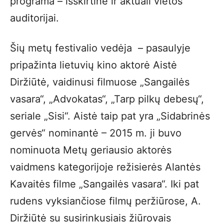
programa – išskirtinė ir aktuali vietos
auditorijai.
Šių metų festivalio vedėja – pasaulyje
pripažinta lietuvių kino aktorė Aistė
Diržiūtė, vaidinusi filmuose „Sangailės
vasara“, „Advokatas“, „Tarp pilkų debesų“,
seriale „Sisi“. Aistė taip pat yra „Sidabrinės
gervės“ nominantė – 2015 m. ji buvo
nominuota Metų geriausio aktorės
vaidmens kategorijoje režisierės Alantės
Kavaitės filme „Sangailės vasara“. Iki pat
rudens vyksiančiose filmų peržiūrose, A.
Diržiūtė su susirinkusiais žiūrovais