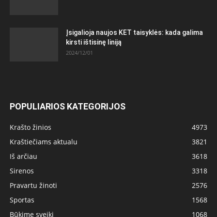
Įsigalioja naujos KET taisyklės: kada galima
kirsti ištisinę liniją
2024/12/01
POPULIARIOS KATEGORIJOS
Krašto žinios
4973
Kraštiečiams aktualu
3821
Iš arčiau
3618
Sirenos
3318
Pravartu žinoti
2576
Sportas
1568
Būkime sveiki
1068