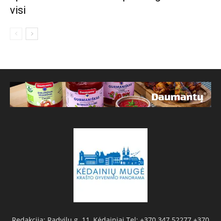
visi
Redakcija: Radvilų g. 11, Kėdainiai Tel: +370 347 52277 +370