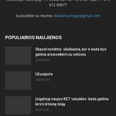
612 89877
Susisiekite su mumis:
kedainiumuge@gmail.com
POPULIARIOS NAUJIENOS
Skaudi netektis: skelbiama, kur ir kada bus
galima atsisveikinti su velioniu
2025/08/04
Užuojauta
2025/01/03
Įsigalioja naujos KET taisyklės: kada galima
kirsti ištisinę liniją
2024/12/01