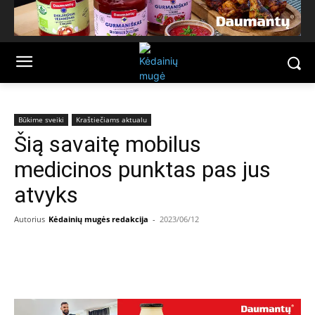
Būkime sveiki
Kraštiečiams aktualu
Šią savaitę mobilus
medicinos punktas pas jus
atvyks
Autorius
Kėdainių mugės redakcija
-
2023/06/12
Facebook
Email