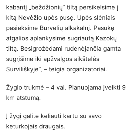
kabantį „beždžionių“ tiltą persikelsime į
kitą Nevėžio upės pusę. Upės slėniais
pasieksime Burvelių alkakalnį. Pasukę
atgalios aplankysime sugriautą Kazokų
tiltą. Besigrožėdami rudenėjančia gamta
sugrįšime iki apžvalgos aikštelės
Surviliškyje“, – teigia organizatoriai.
Žygio trukmė – 4 val. Planuojama įveikti 9
km atstumą.
Į žygį galite keliauti kartu su savo
keturkojais draugais.