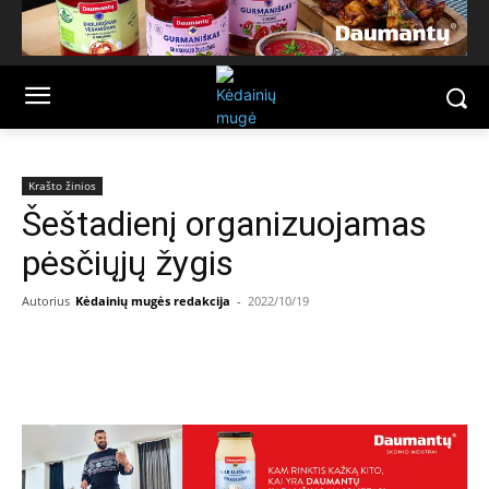
Krašto žinios
Šeštadienį organizuojamas
pėsčiųjų žygis
Autorius
Kėdainių mugės redakcija
-
2022/10/19
Facebook
Email