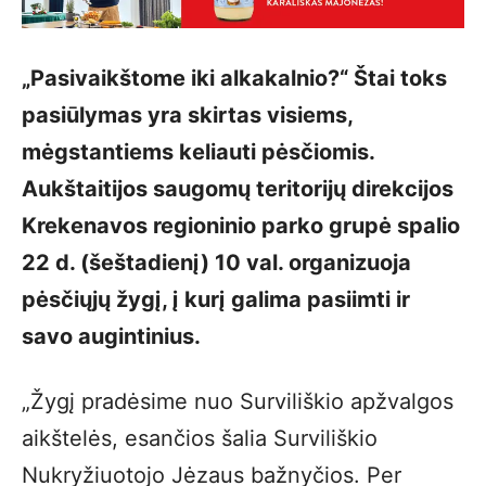
„Pasivaikštome iki alkakalnio?“ Štai toks
pasiūlymas yra skirtas visiems,
mėgstantiems keliauti pėsčiomis.
Aukštaitijos saugomų teritorijų direkcijos
Krekenavos regioninio parko grupė spalio
22 d. (šeštadienį) 10 val. organizuoja
pėsčiųjų žygį, į kurį galima pasiimti ir
savo augintinius.
„Žygį pradėsime nuo Surviliškio apžvalgos
aikštelės, esančios šalia Surviliškio
Nukryžiuotojo Jėzaus bažnyčios. Per