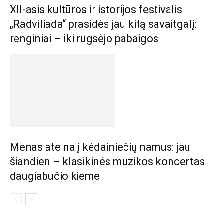
XII-asis kultūros ir istorijos festivalis
„Radviliada“ prasidės jau kitą savaitgalį:
renginiai – iki rugsėjo pabaigos
Menas ateina į kėdainiečių namus: jau
šiandien – klasikinės muzikos koncertas
daugiabučio kieme