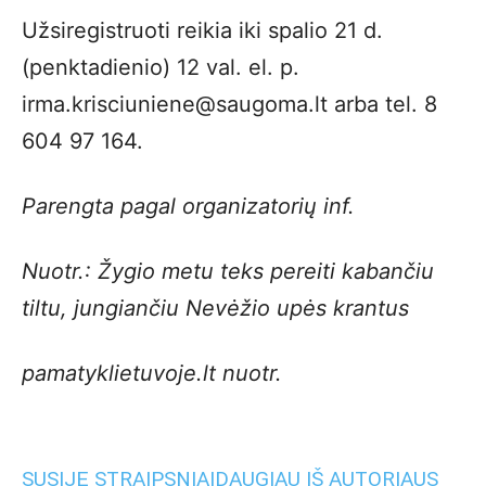
Užsiregistruoti reikia iki spalio 21 d.
(penktadienio) 12 val. el. p.
irma.krisciuniene@saugoma.lt arba tel. 8
604 97 164.
Parengta pagal organizatorių inf.
Nuotr.: Žygio metu teks pereiti kabančiu
tiltu, jungiančiu Nevėžio upės krantus
pamatyklietuvoje.lt nuotr.
SUSIJĘ STRAIPSNIAI
DAUGIAU IŠ AUTORIAUS