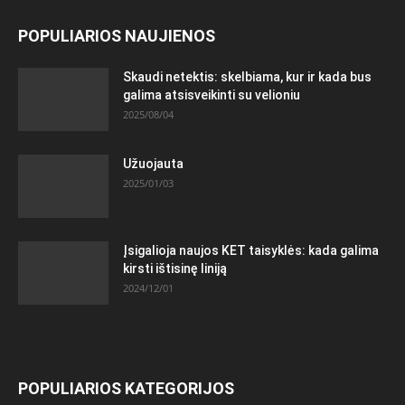
POPULIARIOS NAUJIENOS
Skaudi netektis: skelbiama, kur ir kada bus
galima atsisveikinti su velioniu
2025/08/04
Užuojauta
2025/01/03
Įsigalioja naujos KET taisyklės: kada galima
kirsti ištisinę liniją
2024/12/01
POPULIARIOS KATEGORIJOS