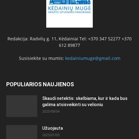
Redakcija: Radvilų g. 11, Kėdainiai Tel: +370 347 52277 +370
612 89877
Susisiekite su mumis:
kedainiumuge@gmail.com
POPULIARIOS NAUJIENOS
Skaudi netektis: skelbiama, kur ir kada bus
galima atsisveikinti su velioniu
2025/08/04
Užuojauta
2025/01/03