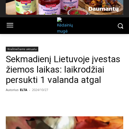
Kraštiečiams aktualu
Sekmadienį Lietuvoje įvestas
žiemos laikas: laikrodžiai
persukti 1 valanda atgal
Autorius
ELTA
-
2024/10/27
Facebook
Email