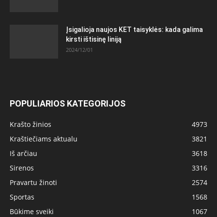
Įsigalioja naujos KET taisyklės: kada galima
kirsti ištisinę liniją
2024/12/01
POPULIARIOS KATEGORIJOS
Krašto žinios
4973
Kraštiečiams aktualu
3821
Iš arčiau
3618
Sirenos
3316
Pravartu žinoti
2574
Sportas
1568
Būkime sveiki
1067