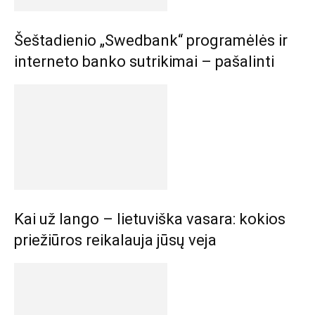
Šeštadienio „Swedbank“ programėlės ir
interneto banko sutrikimai – pašalinti
Kai už lango – lietuviška vasara: kokios
priežiūros reikalauja jūsų veja