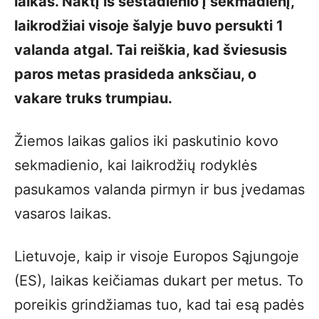
laikas. Naktį iš šeštadienio į sekmadienį,
laikrodžiai visoje šalyje buvo persukti 1
valanda atgal. Tai reiškia, kad šviesusis
paros metas prasideda anksčiau, o
vakare truks trumpiau.
Žiemos laikas galios iki paskutinio kovo
sekmadienio, kai laikrodžių rodyklės
pasukamos valanda pirmyn ir bus įvedamas
vasaros laikas.
Lietuvoje, kaip ir visoje Europos Sąjungoje
(ES), laikas keičiamas dukart per metus. To
poreikis grindžiamas tuo, kad tai esą padės