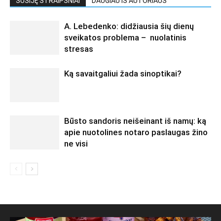
SUSIJĘ STRAIPSNIAI
DAUGIAU IŠ AUTORIAUS
A. Lebedenko: didžiausia šių dienų
sveikatos problema – nuolatinis
stresas
Ką savaitgaliui žada sinoptikai?
Būsto sandoris neišeinant iš namų: ką
apie nuotolines notaro paslaugas žino
ne visi