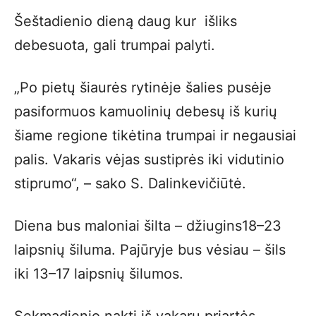
Šeštadienio dieną daug kur išliks
debesuota, gali trumpai palyti.
„Po pietų šiaurės rytinėje šalies pusėje
pasiformuos kamuolinių debesų iš kurių
šiame regione tikėtina trumpai ir negausiai
palis. Vakaris vėjas sustiprės iki vidutinio
stiprumo“, – sako S. Dalinkevičiūtė.
Diena bus maloniai šilta – džiugins18–23
laipsnių šiluma. Pajūryje bus vėsiau – šils
iki 13–17 laipsnių šilumos.
Sekmadienio naktį iš vakarų priartės