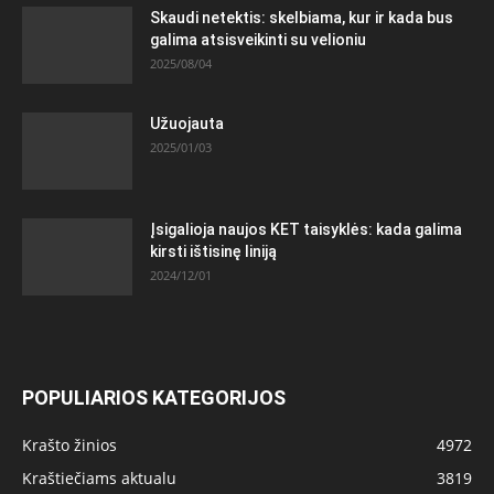
Skaudi netektis: skelbiama, kur ir kada bus
galima atsisveikinti su velioniu
2025/08/04
Užuojauta
2025/01/03
Įsigalioja naujos KET taisyklės: kada galima
kirsti ištisinę liniją
2024/12/01
POPULIARIOS KATEGORIJOS
Krašto žinios
4972
Kraštiečiams aktualu
3819