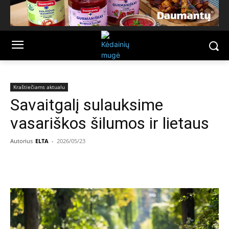
Kraštiečiams aktualu
Savaitgalį sulauksime
vasariškos šilumos ir lietaus
Autorius
ELTA
-
2026/05/23
Facebook
Email