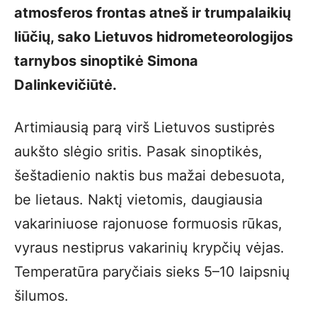
atmosferos frontas atneš ir trumpalaikių
liūčių, sako Lietuvos hidrometeorologijos
tarnybos sinoptikė Simona
Dalinkevičiūtė.
Artimiausią parą virš Lietuvos sustiprės
aukšto slėgio sritis. Pasak sinoptikės,
šeštadienio naktis bus mažai debesuota,
be lietaus. Naktį vietomis, daugiausia
vakariniuose rajonuose formuosis rūkas,
vyraus nestiprus vakarinių krypčių vėjas.
Temperatūra paryčiais sieks 5–10 laipsnių
šilumos.