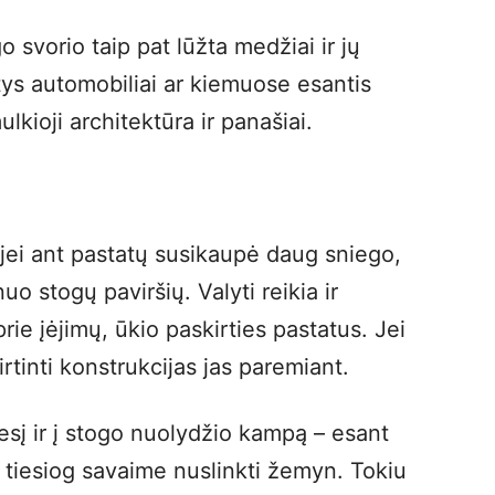
 svorio taip pat lūžta medžiai ir jų
tys automobiliai ar kiemuose esantis
ulkioji architektūra ir panašiai.
jei ant pastatų susikaupė daug sniego,
uo stogų paviršių. Valyti reikia ir
rie įėjimų, ūkio paskirties pastatus. Jei
rtinti konstrukcijas jas paremiant.
sį ir į stogo nuolydžio kampą – esant
i tiesiog savaime nuslinkti žemyn. Tokiu