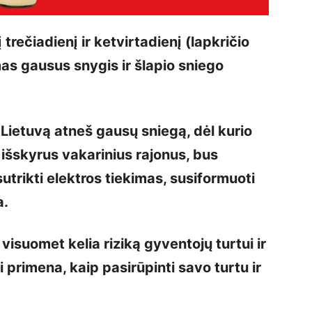
trečiadienį ir ketvirtadienį (lapkričio
mas gausus snygis ir šlapio sniego
Lietuvą atneš gausų sniegą, dėl kurio
 išskyrus vakarinius rajonus, bus
utrikti elektros tiekimas, susiformuoti
a.
 visuomet kelia riziką gyventojų turtui ir
 primena, kaip pasirūpinti savo turtu ir