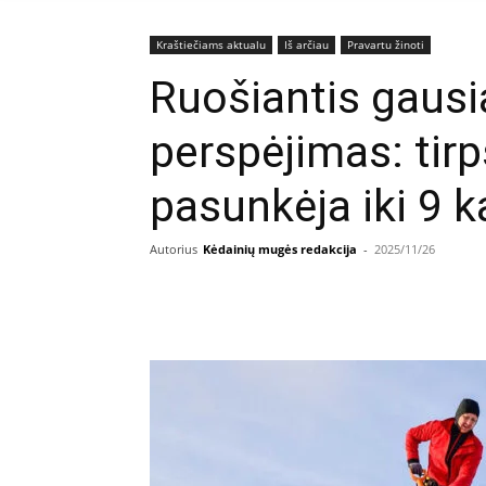
Kraštiečiams aktualu
Iš arčiau
Pravartu žinoti
Ruošiantis gausi
perspėjimas: tir
pasunkėja iki 9 k
Autorius
Kėdainių mugės redakcija
-
2025/11/26
Facebook
E
Dalintis