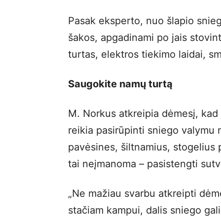
Pasak eksperto, nuo šlapio sniego
šakos, apgadinami po jais stovin
turtas, elektros tiekimo laidai, sm
Saugokite namų turtą
M. Norkus atkreipia dėmesį, kad 
reikia pasirūpinti sniego valymu n
pavėsines, šiltnamius, stogelius p
tai neįmanoma – pasistengti sutvi
„Ne mažiau svarbu atkreipti dėme
stačiam kampui, dalis sniego gal