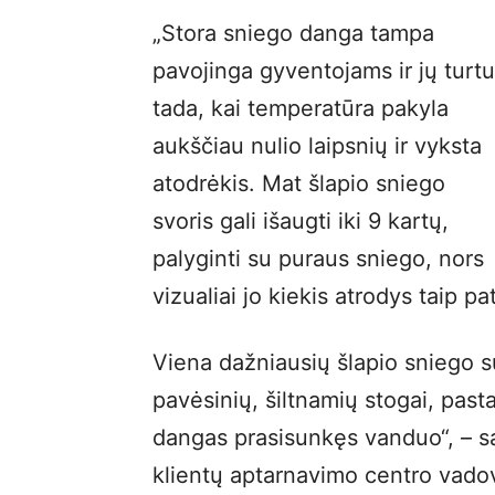
„Stora sniego danga tampa
pavojinga gyventojams ir jų turtu
tada, kai temperatūra pakyla
aukščiau nulio laipsnių ir vyksta
atodrėkis. Mat šlapio sniego
svoris gali išaugti iki 9 kartų,
palyginti su puraus sniego, nors
vizualiai jo kiekis atrodys taip pat
Viena dažniausių šlapio sniego s
pavėsinių, šiltnamių stogai, past
dangas prasisunkęs vanduo“, – s
klientų aptarnavimo centro vado