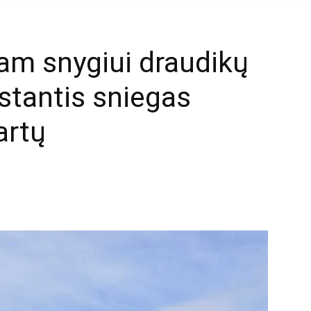
am snygiui draudikų
pstantis sniegas
artų
mail