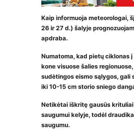
Kaip informuoja meteorologai, šį 
26 ir 27 d.) šalyje prognozuoja
apdraba.
Numatoma, kad pietų ciklonas į 
kone visuose šalies regionuose,
sudėtingos eismo sąlygos, gali s
iki 10-15 cm storio sniego dang
Netikėtai iškritę gausūs krituliai
saugumui kelyje, todėl draudikai
saugumu.