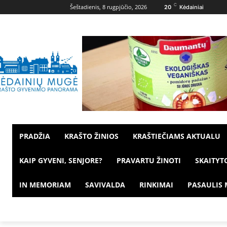
C
Šeštadienis, 8 rugpjūčio, 2026
20
Kėdainiai
PRADŽIA
KRAŠTO ŽINIOS
KRAŠTIEČIAMS AKTUALU
KAIP GYVENI, SENJORE?
PRAVARTU ŽINOTI
SKAITYT
IN MEMORIAM
SAVIVALDA
RINKIMAI
PASAULIS