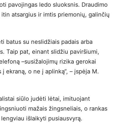
muoti pavojingas ledo sluoksnis. Draudimo
tin atsargius ir imtis priemonių, galinčių
 batus su neslidžiais padais arba
. Taip pat, einant slidžiu paviršiumi,
telefoną –susižalojimų rizika gerokai
į ekraną, o ne į aplinką“, – įspėja M.
istai siūlo judėti lėtai, imituojant
ingsniuoti mažais žingsneliais, o rankas
 lengviau išlaikyti pusiausvyrą.