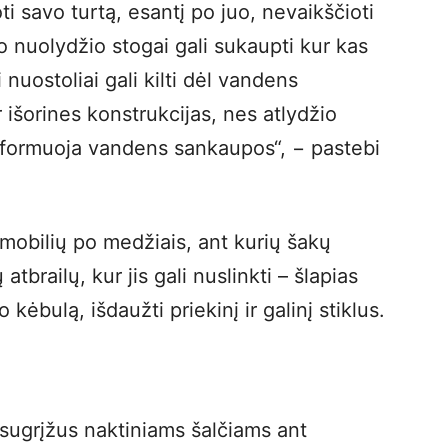
i savo turtą, esantį po juo, nevaikščioti
o nuolydžio stogai gali sukaupti kur kas
 nuostoliai gali kilti dėl vandens
 išorines konstrukcijas, nes atlydžio
siformuoja vandens sankaupos“, − pastebi
tomobilių po medžiais, ant kurių šakų
tbrailų, kur jis gali nuslinkti – šlapias
kėbulą, išdaužti priekinį ir galinį stiklus.
sugrįžus naktiniams šalčiams ant