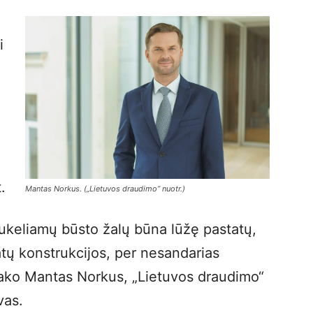
i
.
Mantas Norkus. („Lietuvos draudimo” nuotr.)
ukeliamų būsto žalų būna lūžę pastatų,
atų konstrukcijos, per nesandarias
ako Mantas Norkus, „Lietuvos draudimo“
vas.