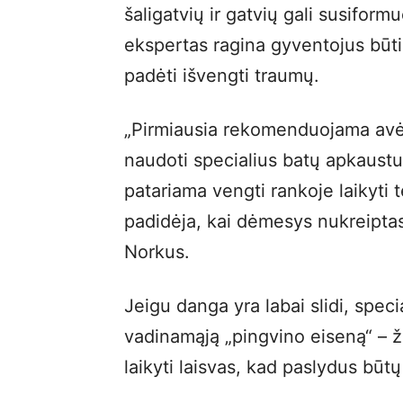
šaligatvių ir gatvių gali susifor
ekspertas ragina gyventojus būti i
padėti išvengti traumų.
„Pirmiausia rekomenduojama avėti
naudoti specialius batų apkaustus
patariama vengti rankoje laikyti 
padidėja, kai dėmesys nukreiptas 
Norkus.
Jeigu danga yra labai slidi, special
vadinamąją „pingvino eiseną“ – ž
laikyti laisvas, kad paslydus būtų