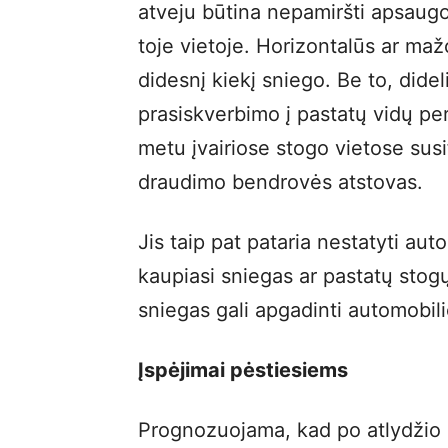
atveju būtina nepamiršti apsaugot
toje vietoje. Horizontalūs ar maž
didesnį kiekį sniego. Be to, dideli
prasiskverbimo į pastatų vidų per
metu įvairiose stogo vietose su
draudimo bendrovės atstovas.
Jis taip pat pataria nestatyti au
kaupiasi sniegas ar pastatų stogų a
sniegas gali apgadinti automobilio 
Įspėjimai pėstiesiems
Prognozuojama, kad po atlydžio 