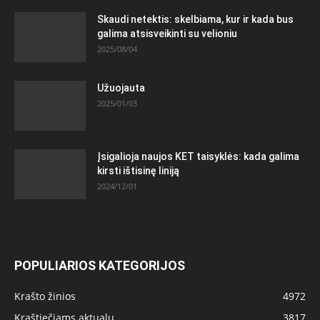
Skaudi netektis: skelbiama, kur ir kada bus
galima atsisveikinti su velioniu
2025/08/04
Užuojauta
2025/01/03
Įsigalioja naujos KET taisyklės: kada galima
kirsti ištisinę liniją
2024/12/01
POPULIARIOS KATEGORIJOS
Krašto žinios
4972
Kraštiečiams aktualu
3817