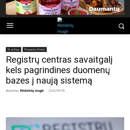
Iš arčiau
Pravartu žinoti
Registrų centras savaitgalį
kels pagrindines duomenų
bazes į naują sistemą
Autorius
Kėdainių mugė
-
2026/06/08
Facebook
Email