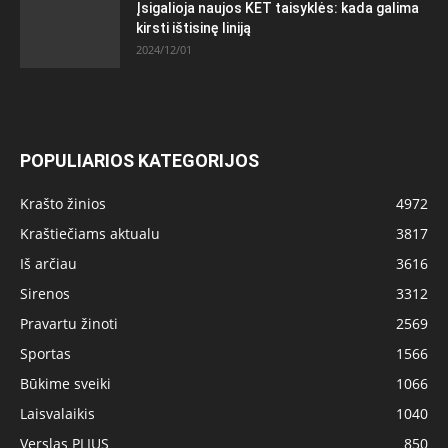
Įsigalioja naujos KET taisyklės: kada galima
kirsti ištisinę liniją
2024/12/01
POPULIARIOS KATEGORIJOS
Krašto žinios
4972
Kraštiečiams aktualu
3817
Iš arčiau
3616
Sirenos
3312
Pravartu žinoti
2569
Sportas
1566
Būkime sveiki
1066
Laisvalaikis
1040
Verslas PLIUS
850