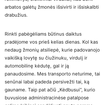
arbatos galėtų žmonės išsivirti ir išsiskalbti
drabužius.
Rinkti pabėgėliams būtinus daiktus
pradėjome vos prieš kelias dienas. Kol kas
nedaug žmonių atsiliepė, kurie padovanojo
vaikišką lovytę su čiužinuku, virdulį ir
automobilinę kėdutę, gal ir ją
panaudosime. Mes transporto neturime, tai
senūnai labai padeda persivežti tai, ką
gauname. Taip pat ačiū „Kėdbusui“, kurio
buvusiose administracinėse patalpose