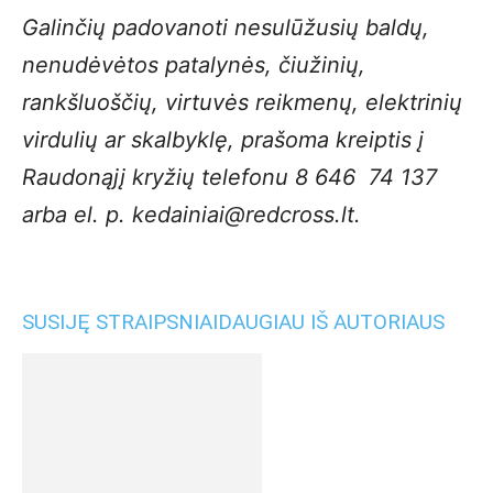
Galinčių padovanoti nesulūžusių baldų,
nenudėvėtos patalynės, čiužinių,
rankšluoščių, virtuvės reikmenų, elektrinių
virdulių ar skalbyklę, prašoma kreiptis į
Raudonąjį kryžių telefonu 8 646 74 137
arba el. p. kedainiai@redcross.lt.
SUSIJĘ STRAIPSNIAI
DAUGIAU IŠ AUTORIAUS