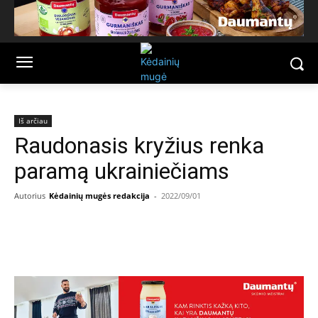
Iš arčiau
Raudonasis kryžius renka
paramą ukrainiečiams
Autorius
Kėdainių mugės redakcija
-
2022/09/01
Facebook
Email