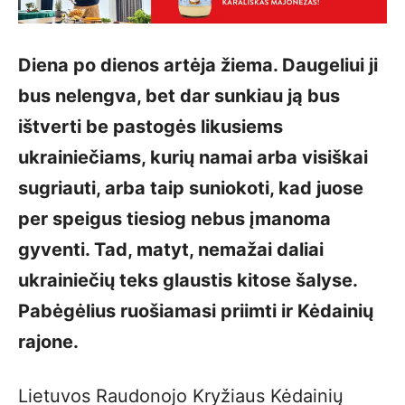
Diena po dienos artėja žiema. Daugeliui ji
bus nelengva, bet dar sunkiau ją bus
ištverti be pastogės likusiems
ukrainiečiams, kurių namai arba visiškai
sugriauti, arba taip suniokoti, kad juose
per speigus tiesiog nebus įmanoma
gyventi. Tad, matyt, nemažai daliai
ukrainiečių teks glaustis kitose šalyse.
Pabėgėlius ruošiamasi priimti ir Kėdainių
rajone.
Lietuvos Raudonojo Kryžiaus Kėdainių