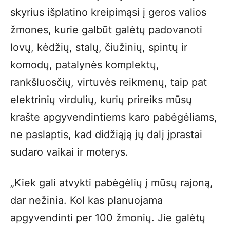
skyrius išplatino kreipimąsi į geros valios
žmones, kurie galbūt galėtų padovanoti
lovų, kėdžių, stalų, čiužinių, spintų ir
komodų, patalynės komplektų,
rankšluosčių, virtuvės reikmenų, taip pat
elektrinių virdulių, kurių prireiks mūsų
krašte apgyvendintiems karo pabėgėliams,
ne paslaptis, kad didžiąją jų dalį įprastai
sudaro vaikai ir moterys.
„Kiek gali atvykti pabėgėlių į mūsų rajoną,
dar nežinia. Kol kas planuojama
apgyvendinti per 100 žmonių. Jie galėtų