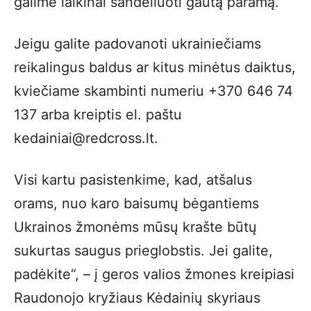
galime laikinai sandėliuoti gautą paramą.
Jeigu galite padovanoti ukrainiečiams
reikalingus baldus ar kitus minėtus daiktus,
kviečiame skambinti numeriu +370 646 74
137 arba kreiptis el. paštu
kedainiai@redcross.lt.
Visi kartu pasistenkime, kad, atšalus
orams, nuo karo baisumų bėgantiems
Ukrainos žmonėms mūsų krašte būtų
sukurtas saugus prieglobstis. Jei galite,
padėkite“, – į geros valios žmones kreipiasi
Raudonojo kryžiaus Kėdainių skyriaus