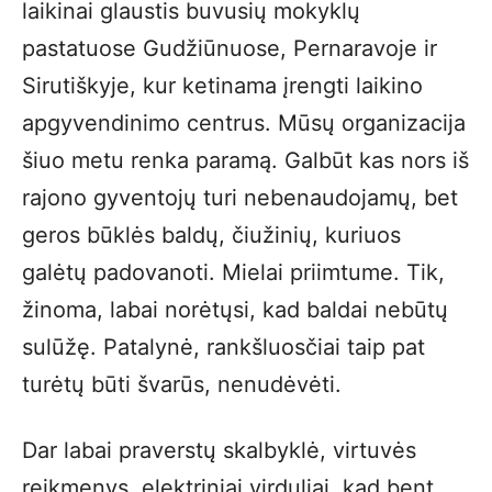
laikinai glaustis buvusių mokyklų
pastatuose Gudžiūnuose, Pernaravoje ir
Sirutiškyje, kur ketinama įrengti laikino
apgyvendinimo centrus. Mūsų organizacija
šiuo metu renka paramą. Galbūt kas nors iš
rajono gyventojų turi nebenaudojamų, bet
geros būklės baldų, čiužinių, kuriuos
galėtų padovanoti. Mielai priimtume. Tik,
žinoma, labai norėtųsi, kad baldai nebūtų
sulūžę. Patalynė, rankšluosčiai taip pat
turėtų būti švarūs, nenudėvėti.
Dar labai praverstų skalbyklė, virtuvės
reikmenys, elektriniai virduliai, kad bent