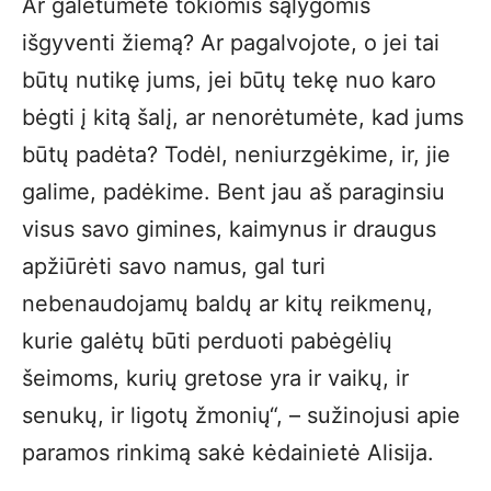
Ar galėtumėte tokiomis sąlygomis
išgyventi žiemą? Ar pagalvojote, o jei tai
būtų nutikę jums, jei būtų tekę nuo karo
bėgti į kitą šalį, ar nenorėtumėte, kad jums
būtų padėta? Todėl, neniurzgėkime, ir, jie
galime, padėkime. Bent jau aš paraginsiu
visus savo gimines, kaimynus ir draugus
apžiūrėti savo namus, gal turi
nebenaudojamų baldų ar kitų reikmenų,
kurie galėtų būti perduoti pabėgėlių
šeimoms, kurių gretose yra ir vaikų, ir
senukų, ir ligotų žmonių“, – sužinojusi apie
paramos rinkimą sakė kėdainietė Alisija.