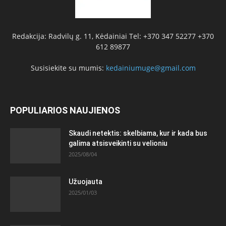
Redakcija: Radvilų g. 11, Kėdainiai Tel: +370 347 52277 +370
612 89877
Susisiekite su mumis:
kedainiumuge@gmail.com
POPULIARIOS NAUJIENOS
Skaudi netektis: skelbiama, kur ir kada bus
galima atsisveikinti su velioniu
2025/08/04
Užuojauta
2025/01/03