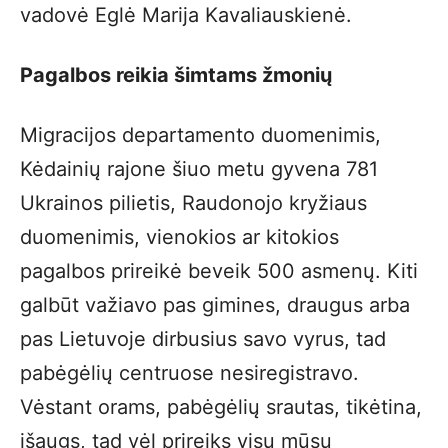
vadovė Eglė Marija Kavaliauskienė.
Pagalbos reikia šimtams žmonių
Migracijos departamento duomenimis,
Kėdainių rajone šiuo metu gyvena 781
Ukrainos pilietis, Raudonojo kryžiaus
duomenimis, vienokios ar kitokios
pagalbos prireikė beveik 500 asmenų. Kiti
galbūt važiavo pas gimines, draugus arba
pas Lietuvoje dirbusius savo vyrus, tad
pabėgėlių centruose nesiregistravo.
Vėstant orams, pabėgėlių srautas, tikėtina,
išaugs, tad vėl prireiks visų mūsų