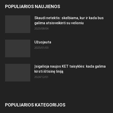
POPULIARIOS NAUJIENOS
Skaudi netektis: skelbiama, kur ir kada bus
galima atsisveikinti su velioniu
2025/08/04
Užuojauta
2025/01/03
Įsigalioja naujos KET taisyklės: kada galima
kirsti ištisinę liniją
2024/12/01
POPULIARIOS KATEGORIJOS