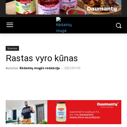
Sirenos
Rastas vyro kūnas
Autorius
Kėdainių mugės redakcija
-
2021/01/10
Facebook
Email