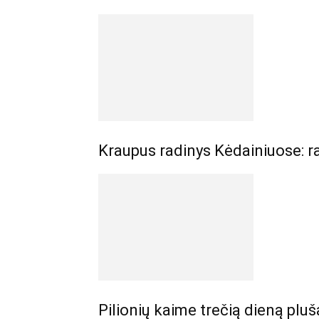
Kraupus radinys Kėdainiuose: r
Pilionių kaime trečią dieną pluš