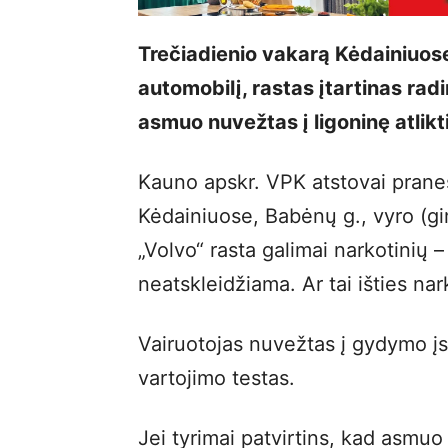
Trečiadienio vakarą Kėdainiuose,
automobilį, rastas įtartinas rad
asmuo nuvežtas į ligoninę atlikt
Kauno apskr. VPK atstovai praneš
Kėdainiuose, Babėnų g., vyro (g
„Volvo“ rasta galimai narkotinių 
neatskleidžiama. Ar tai išties nark
Vairuotojas nuvežtas į gydymo įs
vartojimo testas.
Jei tyrimai patvirtins, kad asmuo