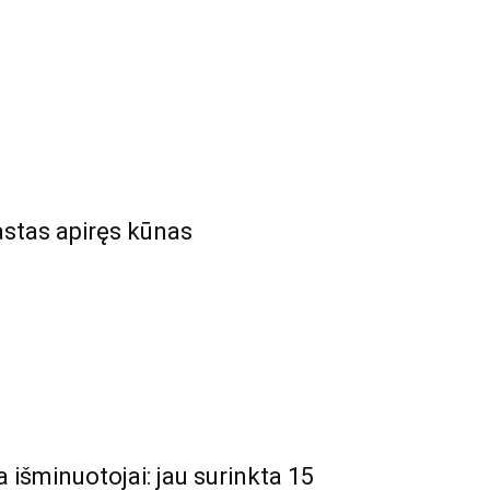
astas apiręs kūnas
a išminuotojai: jau surinkta 15