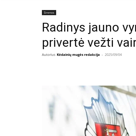
Sirenos
Radinys jauno vy
privertė vežti vai
Autorius
Kėdainių mugės redakcija
-
2025/09/04
Facebook
E
Dalintis