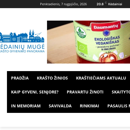
C
Penktadienis, 7 rugpjūčio, 2026
20.8
Kėdainiai
PRADŽIA
KRAŠTO ŽINIOS
KRAŠTIEČIAMS AKTUALU
KAIP GYVENI, SENJORE?
PRAVARTU ŽINOTI
SKAITYT
IN MEMORIAM
SAVIVALDA
RINKIMAI
PASAULIS