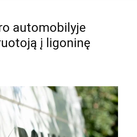
ro automobilyje
ruotoją į ligoninę
mail