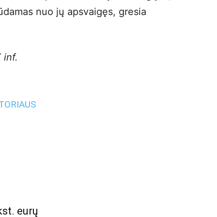
ūdamas nuo jų apsvaigęs, gresia
inf.
UTORIAUS
kst. eurų