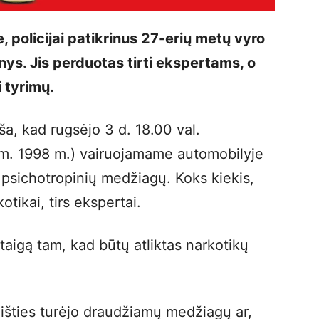
 policijai patikrinus 27-erių metų vyro
inys. Jis perduotas tirti ekspertams, o
i tyrimų.
a, kad rugsėjo 3 d. 18.00 val.
im. 1998 m.) vairuojamame automobilyje
– psichotropinių medžiagų. Koks kiekis,
otikai, tirs ekspertai.
taigą tam, kad būtų atliktas narkotikų
 išties turėjo draudžiamų medžiagų ar,