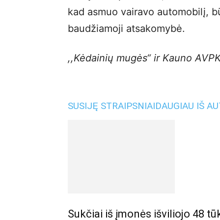
kad asmuo vairavo automobilį, b
baudžiamoji atsakomybė.
,,Kėdainių mugės“ ir Kauno AVPK 
SUSIJĘ STRAIPSNIAI
DAUGIAU IŠ A
Sukčiai iš įmonės išviliojo 48 tū