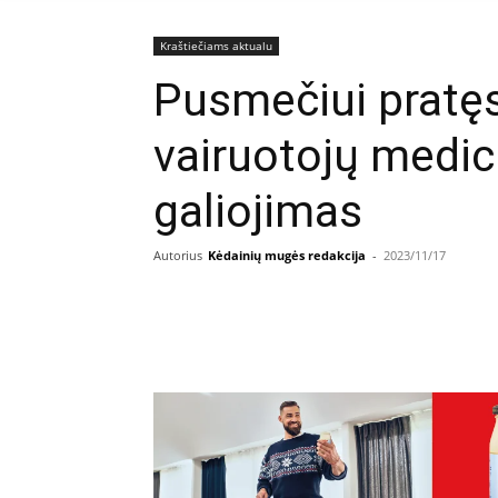
Kraštiečiams aktualu
Pusmečiui pratę
vairuotojų medic
galiojimas
Autorius
Kėdainių mugės redakcija
-
2023/11/17
Facebook
E
Dalintis