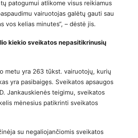
entų patogumui atlikome visus reikiamus
aspaudimu vairuotojas galėtų gauti sau
s vos kelias minutes“, – dėstė jis.
io kiekio sveikatos nepasitikrinusių
o metu yra 263 tūkst. vairuotojų, kurių
kas yra pasibaigęs. Sveikatos apsaugos
 D. Jankauskienės teigimu, sveikatos
kelis mėnesius patikrinti sveikatos
žinėja su negaliojančiomis sveikatos