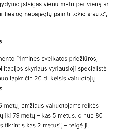
 gydymo įstaigas vienu metu per vieną ar
 tiesiog nepajėgtų paimti tokio srauto“,
s
nto Pirminės sveikatos priežiūros,
litacijos skyriaus vyriausioji specialistė
uo lapkričio 20 d. keisis vairuotojų
s.
55 metų, amžiaus vairuotojams reikės
tų iki 79 metų – kas 5 metus, o nuo 80
tikrintis kas 2 metus“, – teigė ji.