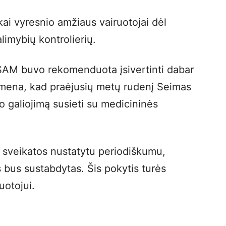
kai vyresnio amžiaus vairuotojai dėl
alimybių kontrolierių.
SAM buvo rekomenduota įsivertinti dabar
rimena, kad praėjusių metų rudenį Seimas
 galiojimą susieti su medicininės
 sveikatos nustatytu periodiškumu,
 bus sustabdytas. Šis pokytis turės
uotojui.