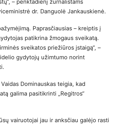
stų“, – penktadienį žurnalistams
iceministrė dr. Danguolė Jankauskienė.
pažymėjimą. Paprasčiausias – kreiptis į
gydytojas patikrina žmogaus sveikatą.
pirminės sveikatos priežiūros įstaigą“, –
didelio gydytojų užimtumo norint
i.
us Vaidas Dominauskas teigia, kad
ą galima pasitikrinti „Regitros“
.
sų vairuotojai jau ir anksčiau galėjo rasti