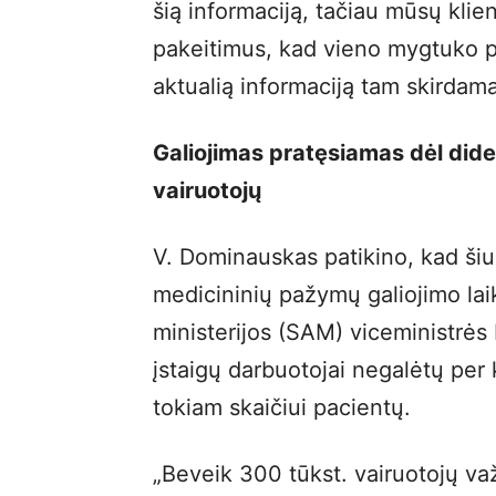
šią informaciją, tačiau mūsų kli
pakeitimus, kad vieno mygtuko p
aktualią informaciją tam skirdama
Galiojimas pratęsiamas dėl didel
vairuotojų
V. Dominauskas patikino, kad šiu
medicininių pažymų galiojimo lai
ministerijos (SAM) viceministrės
įstaigų darbuotojai negalėtų per 
tokiam skaičiui pacientų.
„Beveik 300 tūkst. vairuotojų va