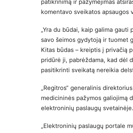
patikrinimą ir pažymėjimas atsira
komentavo sveikatos apsaugos v
„Yra du būdai, kaip galima gauti 
savo šeimos gydytoją ir tuomet 
Kitas būdas – kreiptis į privačią 
pridūrė ji, pabrėždama, kad dėl 
pasitikrinti sveikatą nereikia delst
„Regitros“ generalinis direktori
medicininės pažymos galiojimą dat
elektroninių paslaugų svetainėje
„Elektroninių paslaugų portale mū