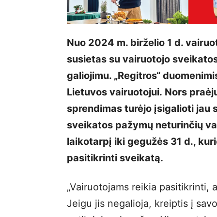
Nuo 2024 m. birželio 1 d. vairu
susietas su vairuotojo sveikat
galiojimu. „Regitros“ duomenimi
Lietuvos vairuotojui. Nors praėj
sprendimas turėjo įsigalioti jau s
sveikatos pažymų neturinčių vai
laikotarpį iki gegužės 31 d., ku
pasitikrinti sveikatą.
„Vairuotojams reikia pasitikrinti,
Jeigu jis negalioja, kreiptis į s