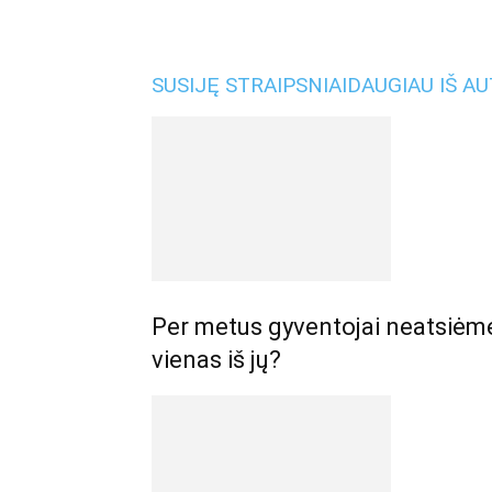
SUSIJĘ STRAIPSNIAI
DAUGIAU IŠ A
Per metus gyventojai neatsiėmė 
vienas iš jų?