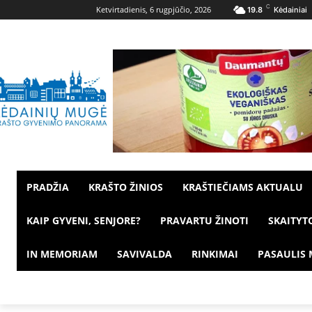
C
Ketvirtadienis, 6 rugpjūčio, 2026
19.8
Kėdainiai
PRADŽIA
KRAŠTO ŽINIOS
KRAŠTIEČIAMS AKTUALU
KAIP GYVENI, SENJORE?
PRAVARTU ŽINOTI
SKAITYT
IN MEMORIAM
SAVIVALDA
RINKIMAI
PASAULIS