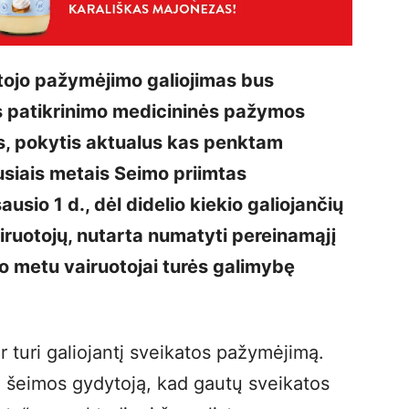
otojo pažymėjimo galiojimas bus
os patikrinimo medicininės pažymos
s, pokytis aktualus kas penktam
usiais metais Seimo priimtas
ausio 1 d., dėl didelio kiekio galiojančių
ruotojų, nutarta numatyti pereinamąjį
rio metu vairuotojai turės galimybę
 ar turi galiojantį sveikatos pažymėjimą.
avo šeimos gydytoją, kad gautų sveikatos