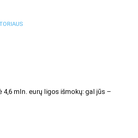
UTORIAUS
4,6 mln. eurų ligos išmokų: gal jūs –