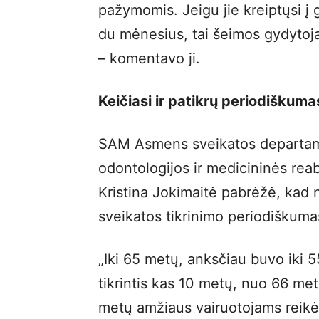
pažymomis. Jeigu jie kreiptųsi į
du mėnesius, tai šeimos gydytojai
– komentavo ji.
Keičiasi ir patikrų periodiškuma
SAM Asmens sveikatos departame
odontologijos ir medicininės reabi
Kristina Jokimaitė pabrėžė, kad n
sveikatos tikrinimo periodiškuma
„Iki 65 metų, anksčiau buvo iki 
tikrintis kas 10 metų, nuo 66 me
metų amžiaus vairuotojams reikės 