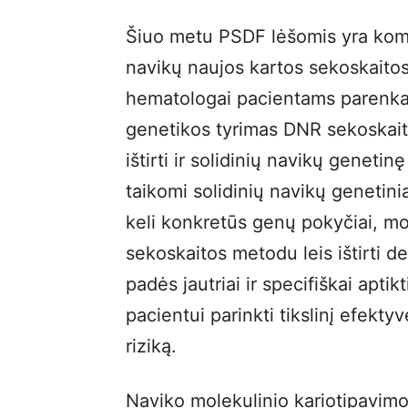
Šiuo metu PSDF lėšomis yra komp
navikų naujos kartos sekoskaitos
hematologai pacientams parenka
genetikos tyrimas DNR sekoskait
ištirti ir solidinių navikų genetin
taikomi solidinių navikų genetiniai
keli konkretūs genų pokyčiai, m
sekoskaitos metodu leis ištirti d
padės jautriai ir specifiškai apti
pacientui parinkti tikslinį efekt
riziką.
Naviko molekulinio kariotipavim