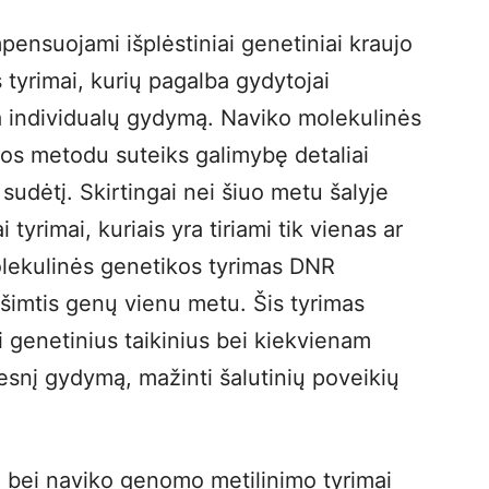
ensuojami išplėstiniai genetiniai kraujo
 tyrimai, kurių pagalba gydytojai
 individualų gydymą. Naviko molekulinės
os metodu suteiks galimybę detaliai
ę sudėtį. Skirtingai nei šiuo metu šalyje
 tyrimai, kuriais yra tiriami tik vienas ar
olekulinės genetikos tyrimas DNR
ešimtis genų vienu metu. Šis tyrimas
kti genetinius taikinius bei kiekvienam
yvesnį gydymą, mažinti šalutinių poveikių
o bei naviko genomo metilinimo tyrimai