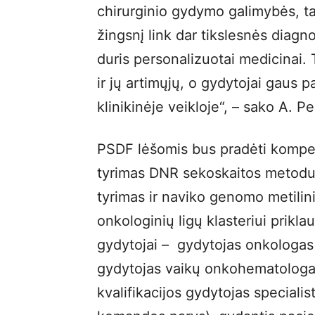
chirurginio gydymo galimybės, t
žingsnį link dar tikslesnės diagn
duris personalizuotai medicinai. 
ir jų artimųjų, o gydytojai gaus p
klinikinėje veikloje“, – sako A. 
PSDF lėšomis bus pradėti kompe
tyrimas DNR sekoskaitos metodu,
tyrimas ir naviko genomo metilini
onkologinių ligų klasteriui prikl
gydytojai – gydytojas onkologa
gydytojas vaikų onkohematologas
kvalifikacijos gydytojas speciali