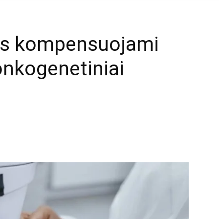
us kompensuojami
 onkogenetiniai
mail