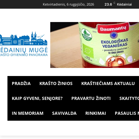
C
Ketvirtadienis, 6 rugpjūčio, 2026
23.6
Kėdainiai
PRADŽIA
KRAŠTO ŽINIOS
KRAŠTIEČIAMS AKTUALU
KAIP GYVENI, SENJORE?
PRAVARTU ŽINOTI
SKAITYT
IN MEMORIAM
SAVIVALDA
RINKIMAI
PASAULIS