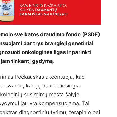
lomojo sveikatos draudimo fondo (PSDF)
uojami dar trys brangieji genetiniai
gnozuoti onkologines ligas ir parinkti
 jam tinkantį gydymą.
urimas Pečkauskas akcentuoja, kad
i svarbu, kad jų nauda tiesiogiai
kologinių susirgimų mastą šalyje,
ų gydymui jau yra kompensuojama. Tai
ektras diagnostinių tyrimų, terapinio bei