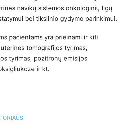
ntrinės navikų sistemos onkologinių ligų
statymui bei tikslinio gydymo parinkimui.
s pacientams yra prieinami ir kiti
iuterines tomografijos tyrimas,
os tyrimas, pozitronų emisijos
ksigliukoze ir kt.
UTORIAUS