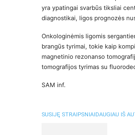
yra ypatingai svarbūs tiksliai ce
diagnostikai, ligos prognozės nu
Onkologinėmis ligomis sergantiem
brangūs tyrimai, tokie kaip komp
magnetinio rezonanso tomografij
tomografijos tyrimas su fluorodeo
SAM inf.
SUSIJĘ STRAIPSNIAI
DAUGIAU IŠ A