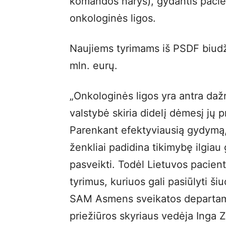
komandos narys), gydantis pacien
onkologinės ligos.
Naujiems tyrimams iš PSDF biudž
mln. eurų.
„Onkologinės ligos yra antra dažn
valstybė skiria didelį dėmesį jų p
Parenkant efektyviausią gydymą, 
ženkliai padidina tikimybę ilgiau
pasveikti. Todėl Lietuvos pacien
tyrimus, kuriuos gali pasiūlyti ši
SAM Asmens sveikatos departame
priežiūros skyriaus vedėja Inga 