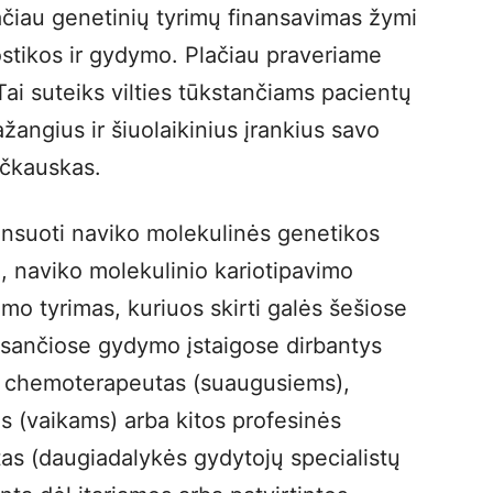
ačiau genetinių tyrimų finansavimas žymi
ostikos ir gydymo. Plačiau praveriame
Tai suteiks vilties tūkstančiams pacientų
ažangius ir šiuolaikinius įrankius savo
Pečkauskas.
nsuoti naviko molekulinės genetikos
 naviko molekulinio kariotipavimo
mo tyrimas, kuriuos skirti galės šešiose
ausančiose gydymo įstaigose dirbantys
s chemoterapeutas (suaugusiems),
 (vaikams) arba kitos profesinės
stas (daugiadalykės gydytojų specialistų