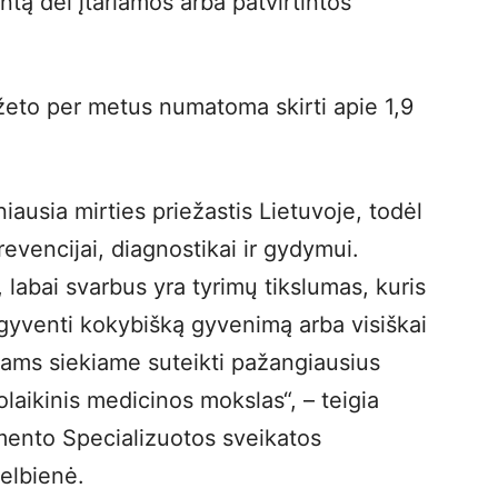
tą dėl įtariamos arba patvirtintos
eto per metus numatoma skirti apie 1,9
iausia mirties priežastis Lietuvoje, todėl
revencijai, diagnostikai ir gydymui.
labai svarbus yra tyrimų tikslumas, kuris
 gyventi kokybišką gyvenimą arba visiškai
tams siekiame suteikti pažangiausius
uolaikinis medicinos mokslas“, – teigia
nto Specializuotos sveikatos
Zelbienė.