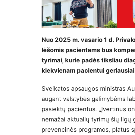
Nuo 2025 m. vasario 1 d. Priva
lėšomis pacientams bus kompens
tyrimai, kurie padės tiksliau dia
kiekvienam pacientui geriausiai
Sveikatos apsaugos ministras A
augant valstybės galimybėms laba
pasiektų pacientus. „Įvertinus on
nemažai aktualių tyrimų šių lig
prevencinės programos, platus sp