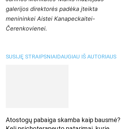
galerijos direktorės padėka įteikta
menininkei Aistei Kanapeckaitei-
Čerenkovienei.
SUSIJĘ STRAIPSNIAI
DAUGIAU IŠ AUTORIAUS
Atostogų pabaiga skamba kaip bausmė?
Keli psichoterapeuto patarimai, kurie