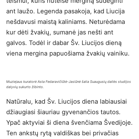
teismui, kuris nuteisė merginą sudeginti
ant laužo. Legenda pasakoja, kad Liucija
nešdavusi maistą kaliniams. Neturėdama
kur dėti žvakių, sumanė jas nešti ant
galvos. Todėl ir dabar Šv. Liucijos dieną
viena mergina papuošiama žvakių vainiku.
Muziejaus kuratorė Asta Fedaravičiūtė-Jasiūnė šalia Suaugusių dailės studijos
dalyvių sukurto žibinto.
Natūralu, kad Šv. Liucijos diena labiausiai
džiaugiasi šiauriau gyvenančios tautos.
Ypač aktyviai ši diena švenčiama Švedijoje.
Ten ankstų rytą valdiškas bei privačias