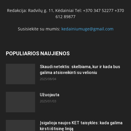
Redakcija: Radvilų g. 11, Kėdainiai Tel: +370 347 52277 +370
612 89877
Susisiekite su mumis:
kedainiumuge@gmail.com
POPULIARIOS NAUJIENOS
Skaudi netektis: skelbiama, kur ir kada bus
galima atsisveikinti su velioniu
2025/08/04
Užuojauta
2025/01/03
Įsigalioja naujos KET taisyklės: kada galima
kirsti ištisinę liniją