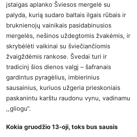
įstaigas aplanko Šviesos mergelė su
palyda, kurią sudaro baltais ilgais rūbais ir
bruknienojų vainikais pasidabinusios
mergelės, nešinos uždegtomis žvakėmis, ir
skrybėlėti vaikinai su šviečiančiomis
žvaigždėmis rankose. Švedai turi ir
tradicinį šios dienos valgį – šafranais
gardintus pyragėlius, imbierinius
sausainius, kuriuos užgeria prieskoniais
paskanintu karštu raudonu vynu, vadinamu
,,gliogu“.
Kokia gruodžio 13-oji, toks bus sausis