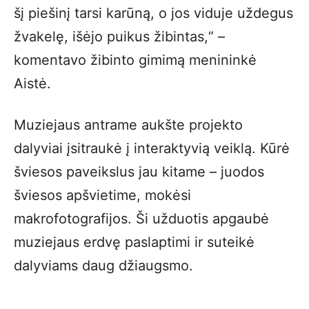
šį piešinį tarsi karūną, o jos viduje uždegus
žvakelę, išėjo puikus žibintas,“ –
komentavo žibinto gimimą menininkė
Aistė.
Muziejaus antrame aukšte projekto
dalyviai įsitraukė į interaktyvią veiklą. Kūrė
šviesos paveikslus jau kitame – juodos
šviesos apšvietime, mokėsi
makrofotografijos. Ši užduotis apgaubė
muziejaus erdvę paslaptimi ir suteikė
dalyviams daug džiaugsmo.