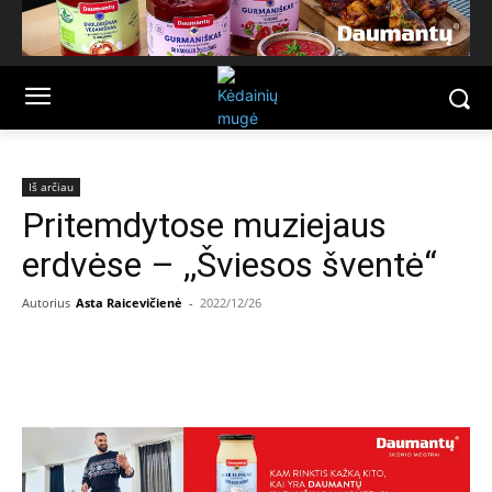
Iš arčiau
Pritemdytose muziejaus
erdvėse – ,,Šviesos šventė“
Autorius
Asta Raicevičienė
-
2022/12/26
Facebook
Email