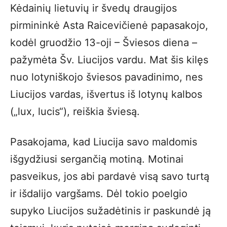
Kėdainių lietuvių ir švedų draugijos
pirmininkė Asta Raicevičienė papasakojo,
kodėl gruodžio 13-oji – Šviesos diena –
pažymėta Šv. Liucijos vardu. Mat šis kilęs
nuo lotyniškojo šviesos pavadinimo, nes
Liucijos vardas, išvertus iš lotynų kalbos
(„lux, lucis“), reiškia šviesą.
Pasakojama, kad Liucija savo maldomis
išgydžiusi sergančią motiną. Motinai
pasveikus, jos abi pardavė visą savo turtą
ir išdalijo vargšams. Dėl tokio poelgio
supyko Liucijos sužadėtinis ir paskundė ją