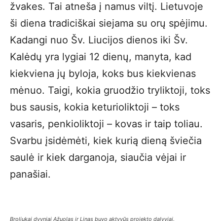
žvakes. Tai atneša į namus viltį. Lietuvoje
ši diena tradiciškai siejama su orų spėjimu.
Kadangi nuo Šv. Liucijos dienos iki Šv.
Kalėdų yra lygiai 12 dienų, manyta, kad
kiekviena jų byloja, koks bus kiekvienas
mėnuo. Taigi, kokia gruodžio tryliktoji, toks
bus sausis, kokia keturioliktoji – toks
vasaris, penkioliktoji – kovas ir taip toliau.
Svarbu įsidėmėti, kiek kurią dieną šviečia
saulė ir kiek darganoja, siaučia vėjai ir
panašiai.
Broliukai dvyniai Ąžuolas ir Linas buvo aktyvūs projekto dalyviai.