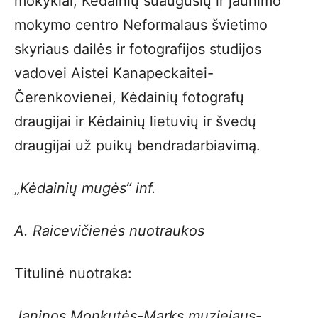
mokyklai, Kėdainių suaugusių ir jaunimo
mokymo centro Neformalaus švietimo
skyriaus dailės ir fotografijos studijos
vadovei Aistei Kanapeckaitei-
Čerenkovienei, Kėdainių fotografų
draugijai ir Kėdainių lietuvių ir švedų
draugijai už puikų bendradarbiavimą.
„
Kėdainių mugės“ inf.
A. Raicevičienės nuotraukos
Titulinė nuotraka:
Janinos Monkutės-Marks muziejaus-