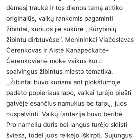
dėmesį traukė ir tos dienos temą atitiko
originalūs, vaikų rankomis pagaminti
žibintai, kuriuos jie sukūrė ,,Kūrybinių
žibintų dirbtuvėse“. Menininkai Viačeslavas
Čerenkovas ir Aistė Kanapeckaitė-
Čerenkovienė mokė vaikus kurti
spalvingus žibintus miesto tematika.
,,Žibintai buvo kuriami ant plokštumoje
padėto popieriaus lapo, vaikai turėjo piešti
gatvėje esančius namukus be tarpų, juos
nuspalvinti. Vaikų fantazija buvo beribė.
Pro namelių duris bei langus turėjo sklisti
šviesa, todėl juos reikėjo iškirpti. Sujungus