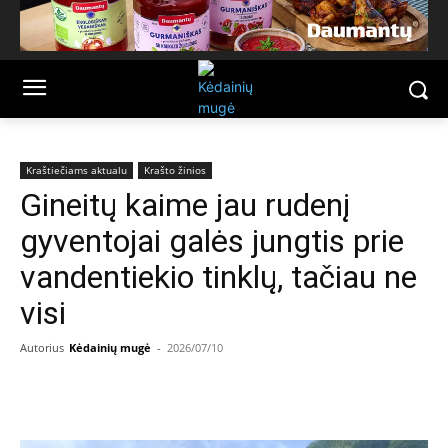
Kraštiečiams aktualu
Krašto žinios
Gineitų kaime jau rudenį
gyventojai galės jungtis prie
vandentiekio tinklų, tačiau ne
visi
Autorius
Kėdainių mugė
-
2026/07/10
Facebook
Email