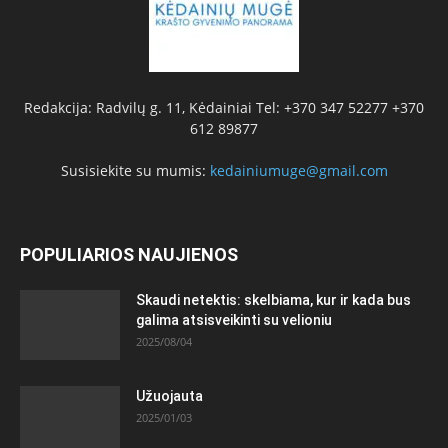
Redakcija: Radvilų g. 11, Kėdainiai Tel: +370 347 52277 +370
612 89877
Susisiekite su mumis:
kedainiumuge@gmail.com
POPULIARIOS NAUJIENOS
Skaudi netektis: skelbiama, kur ir kada bus
galima atsisveikinti su velioniu
2025/08/04
Užuojauta
2025/01/03