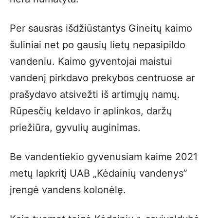
Per sausras išdžiūstantys Gineitų kaimo
šuliniai net po gausių lietų nepasipildo
vandeniu. Kaimo gyventojai maistui
vandenį pirkdavo prekybos centruose ar
prašydavo atsivežti iš artimųjų namų.
Rūpesčių keldavo ir aplinkos, daržų
priežiūra, gyvulių auginimas.
Be vandentiekio gyvenusiam kaime 2021
metų lapkritį UAB „Kėdainių vandenys”
įrengė vandens kolonėlę.