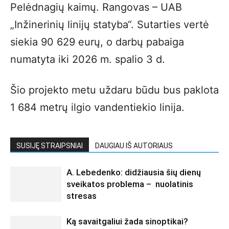
Pelėdnagių kaimų. Rangovas – UAB
„Inžinerinių linijų statyba“. Sutarties vertė
siekia 90 629 eurų, o darbų pabaiga
numatyta iki 2026 m. spalio 3 d.
Šio projekto metu uždaru būdu bus paklota
1 684 metrų ilgio vandentiekio linija.
SUSIJĘ STRAIPSNIAI
DAUGIAU IŠ AUTORIAUS
A. Lebedenko: didžiausia šių dienų
sveikatos problema – nuolatinis
stresas
Ką savaitgaliui žada sinoptikai?