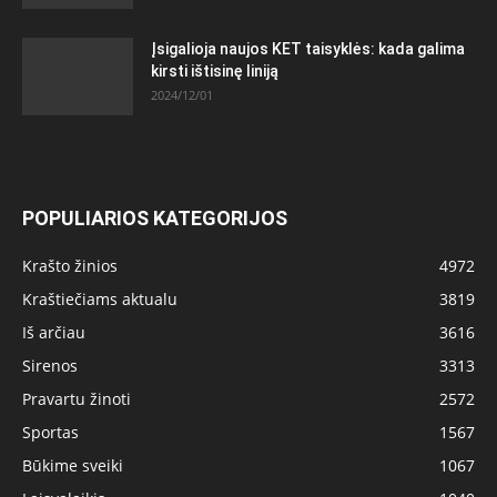
Įsigalioja naujos KET taisyklės: kada galima
kirsti ištisinę liniją
2024/12/01
POPULIARIOS KATEGORIJOS
Krašto žinios
4972
Kraštiečiams aktualu
3819
Iš arčiau
3616
Sirenos
3313
Pravartu žinoti
2572
Sportas
1567
Būkime sveiki
1067