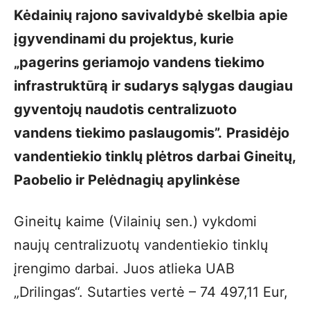
Kėdainių rajono savivaldybė skelbia apie
įgyvendinami du projektus, kurie
„pagerins geriamojo vandens tiekimo
infrastruktūrą ir sudarys sąlygas daugiau
gyventojų naudotis centralizuoto
vandens tiekimo paslaugomis”.
Prasidėjo
vandentiekio tinklų plėtros darbai Gineitų,
Paobelio ir Pelėdnagių apylinkėse
Gineitų kaime (Vilainių sen.) vykdomi
naujų centralizuotų vandentiekio tinklų
įrengimo darbai. Juos atlieka UAB
„Drilingas“. Sutarties vertė – 74 497,11 Eur,