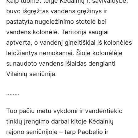
Kaip tuomet teigė Kėdainių r. savivaldybė,
buvo išgręžtas vandens gręžinys ir
pastatyta nugeležinimo stotelė bei
vandens kolonėlė. Teritorija saugiai
aptverta, o vandenį gineitiškiai iš kolonėlės
leidžiantys nemokamai. Šioje kolonėlėje
sunaudoto vandens išlaidas dengianti
Vilainių seniūnija.
……..
Tuo pačiu metu vykdomi ir vandentiekio
tinklų įrengimo darbai kitoje Kėdainių
rajono seniūnijoje – tarp Paobelio ir