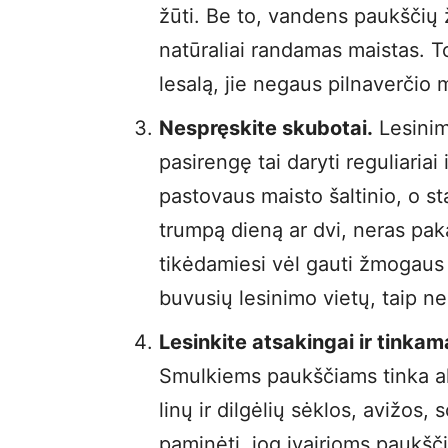
žūti. Be to, vandens paukščių ž
natūraliai randamas maistas.
lesalą, jie negaus pilnaverčio 
Nespręskite skubotai.
Lesinim
pasirengę tai daryti reguliariai
pastovaus maisto šaltinio, o sta
trumpą dieną ar dvi, neras pak
tikėdamiesi vėl gauti žmogaus s
buvusių lesinimo vietų, taip ne
Lesinkite atsakingai ir tinkam
Smulkiems paukščiams tinka ali
linų ir dilgėlių sėklos, avižos, 
paminėti, jog įvairioms paukšči