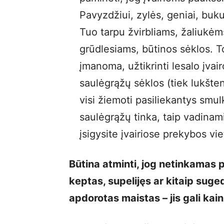
Pavyzdžiui, zylės, geniai, bukuč
Tuo tarpu žvirbliams, žaliukėms
grūdlesiams, būtinos sėklos. 
įmanoma, užtikrinti lesalo įvai
saulėgrąžų sėklos (tiek lukštent
visi žiemoti pasiliekantys smul
saulėgrąžų tinka, taip vadinami
įsigysite įvairiose prekybos vi
Būtina atminti, jog netinkamas 
keptas, supelijęs ar kitaip su
apdorotas maistas – jis gali ka