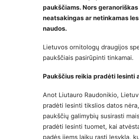
paukščiams. Nors geranoriškas n
neatsakingas ar netinkamas lesi
naudos.
Lietuvos ornitologų draugijos spec
paukščiais pasirūpinti tinkamai.
Paukščius reikia pradėti lesint
Anot Liutauro Raudonikio, Lietuv
pradėti lesinti tikslios datos nėr
paukščių galimybių susirasti mai
pradėti lesinti tuomet, kai atvėsta 
padės jiems laiku rasti lesyklą, k