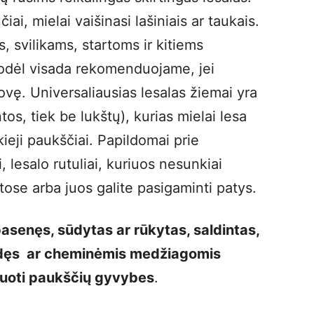
iai, mielai vaišinasi lašiniais ar taukais.
, svilikams, startoms ir kitiems
Todėl visada rekomenduojame, jei
rovę. Universaliausias lesalas žiemai yra
os, tiek be lukštų), kurias mielai lesa
kieji paukščiai. Papildomai prie
, lesalo rutuliai, kuriuos nesunkiai
etose arba juos galite pasigaminti patys.
pasenęs, sūdytas ar rūkytas, saldintas,
gedęs ar cheminėmis medžiagomis
inuoti paukščių gyvybes
.