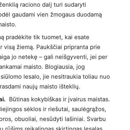
enklią raciono dalį turi sudaryti
 Todėl gaudami vien žmogaus duodamą
maisto.
ą pradėkite tik tuomet, kai esate
 ir visą žiemą. Paukščiai pripranta prie
iga jo netekę – gali neišgyventi, jei per
ankamai maisto. Blogiausia, jog
iūlomo lesalo, jie nesitraukia toliau nuo
rasdami naujų maisto išteklių.
ai.
Būtinas kokybiškas ir įvairus maistas.
ejingos sėklos ir riešutai, saulėgrąžos,
soros, obuoliai, nesūdyti lašiniai. Svarbu
ų rūšims reikalingas skirtingas lesalas.