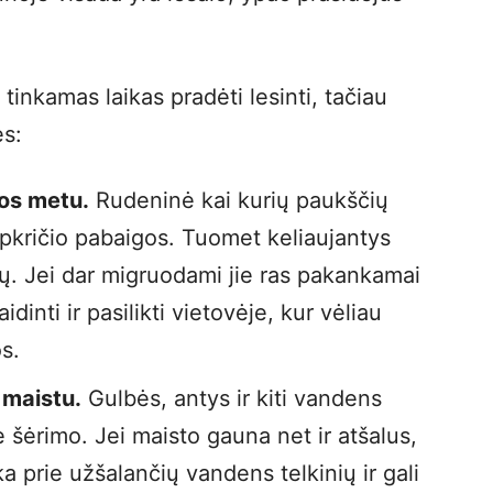
.
tinkamas laikas pradėti lesinti, tačiau
es:
jos metu.
Rudeninė kai kurių paukščių
 lapkričio pabaigos. Tuomet keliaujantys
ų. Jei dar migruodami jie ras pakankamai
idinti ir pasilikti vietovėje, kur vėliau
s.
 maistu.
Gulbės, antys ir kiti vandens
e šėrimo. Jei maisto gauna net ir atšalus,
ka prie užšalančių vandens telkinių ir gali