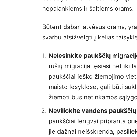
nepalankiems ir šaltiems orams
Būtent dabar, atvėsus orams, yra 
svarbu atsižvelgti į kelias taisykl
Nelesinkite paukščių migraci
rūšių migracija tęsiasi net iki
paukščiai ieško žiemojimo viet
maisto lesyklose, gali būti sukla
žiemoti bus netinkamos sąlygo
Neviliokite vandens paukščių
paukščiai lengvai pripranta pri
jie dažnai neišskrenda, pasilie