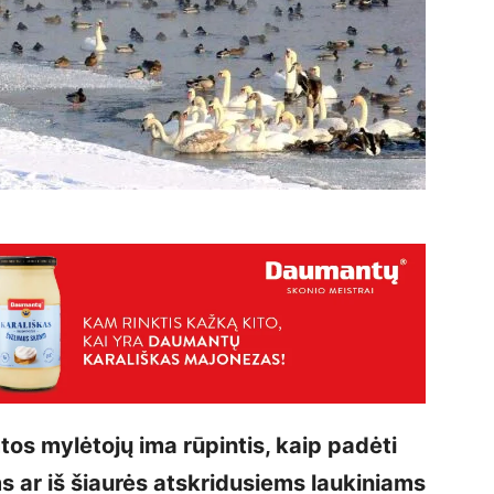
s mylėtojų ima rūpintis, kaip padėti
s ar iš šiaurės atskridusiems laukiniams