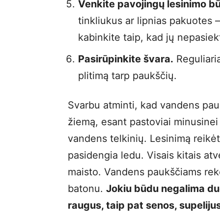
Venkite pavojingų lesinimo b
tinkliukus ar lipnias pakuotes – 
kabinkite taip, kad jų nepasiekt
Pasirūpinkite švara.
Reguliaria
plitimą tarp paukščių.
Svarbu atminti, kad vandens paukšč
žiemą, esant pastoviai minusinei 
vandens telkinių. Lesinimą reikėt
pasidengia ledu. Visais kitais atv
maisto. Vandens paukščiams reko
batonu.
Jokiu būdu negalima duo
raugus, taip pat senos, supeliju