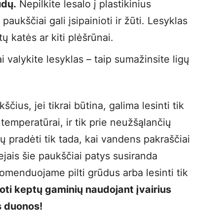
ūdų.
Nepilkite lesalo į plastikinius
paukščiai gali įsipainioti ir žūti. Lesyklas
ų katės ar kiti plėšrūnai.
i valykite lesyklas – taip sumažinsite ligų
ius, jei tikrai būtina, galima lesinti tik
temperatūrai, ir tik prie neužšąlančių
ų pradėti tik tada, kai vandens pakraščiai
ejais šie paukščiai patys susiranda
menduojame pilti grūdus arba lesinti tik
ti keptų gaminių naudojant įvairius
s duonos!