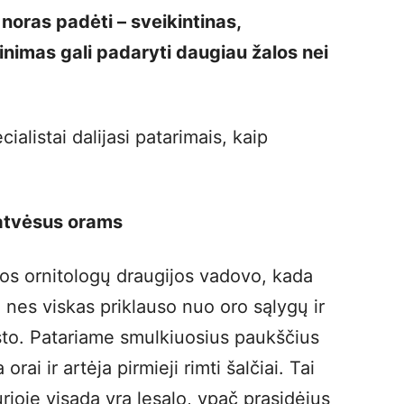
oras padėti – sveikintinas,
nimas gali padaryti daugiau žalos nei
ialistai dalijasi patarimais, kaip
i atvėsus orams
os ornitologų draugijos vadovo, kada
a, nes viskas priklauso nuo oro sąlygų ir
sto. Patariame smulkiuosius paukščius
orai ir artėja pirmieji rimti šalčiai. Tai
urioje visada yra lesalo, ypač prasidėjus