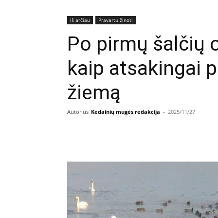
Iš arčiau
Pravartu žinoti
Po pirmų šalčių o
kaip atsakingai 
žiemą
Autorius
Kėdainių mugės redakcija
-
2025/11/27
Facebook
E
Dalintis