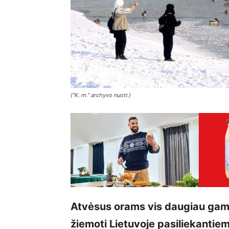
("K. m." archyvo nuotr.)
Atvėsus orams vis daugiau gamto
žiemoti Lietuvoje pasiliekantiem