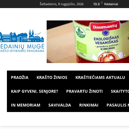
C
Šeštadienis, 8 rugpjūčio, 2026
13.3
Kėdainiai
PRADŽIA
KRAŠTO ŽINIOS
KRAŠTIEČIAMS AKTUALU
KAIP GYVENI, SENJORE?
PRAVARTU ŽINOTI
SKAITYT
IN MEMORIAM
SAVIVALDA
RINKIMAI
PASAULIS