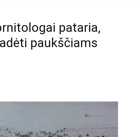
rnitologai pataria,
padėti paukščiams
mail