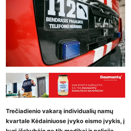
Trečiadienio vakarą individualių namų
kvartale Kėdainiuose įvyko eismo įvykis, į
kurį išskubėjo ne tik medikai ir policija,