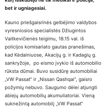
bet ir ugniagesiai.
Kauno priešgaisrinės gelbėjimo valdybos
vyresniosios specialistės Džiugintos
Vaitkevičienės teigimu, 18.15 val. iš
policijos komisariato gautas pranešimas,
kad Kėdainiuose, Akacijų g. ir Kadagių g.
sankryžoje, po eismo įvykio iš automobilio
rūksta dūmai. Buvo susidūrę automobiliai
„VW Passat“ ir „Nissan Qashqai“, gaisro
požymių nebuvo. Saugumo dėlei atjungti
abiejų automobilių akumuliatoriai. Vieną
suknežintą automobilį „VW Passat“