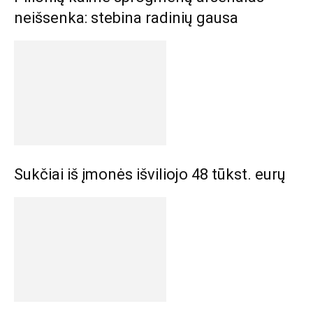
neišsenka: stebina radinių gausa
Sukčiai iš įmonės išviliojo 48 tūkst. eurų