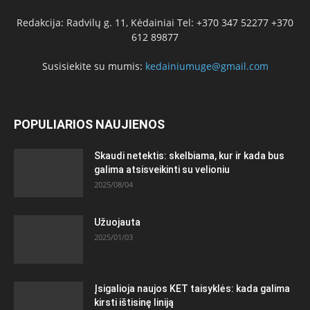
Redakcija: Radvilų g. 11, Kėdainiai Tel: +370 347 52277 +370
612 89877
Susisiekite su mumis:
kedainiumuge@gmail.com
POPULIARIOS NAUJIENOS
Skaudi netektis: skelbiama, kur ir kada bus
galima atsisveikinti su velioniu
2025/08/04
Užuojauta
2025/01/03
Įsigalioja naujos KET taisyklės: kada galima
kirsti ištisinę liniją