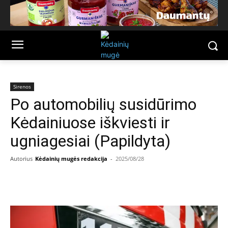
Sirenos
Po automobilių susidūrimo
Kėdainiuose iškviesti ir
ugniagesiai (Papildyta)
Autorius
Kėdainių mugės redakcija
-
2025/08/28
Facebook
Email