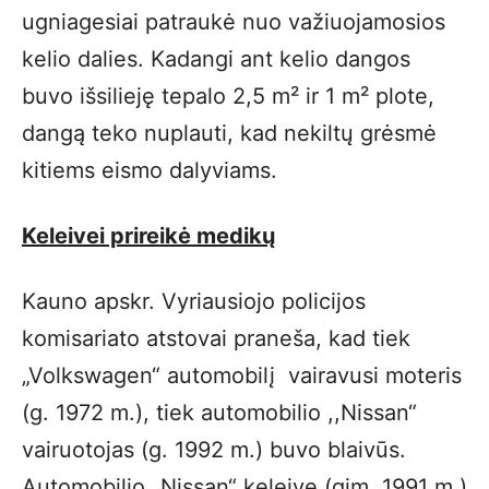
ugniagesiai patraukė nuo važiuojamosios
kelio dalies. Kadangi ant kelio dangos
buvo išsilieję tepalo 2,5 m² ir 1 m² plote,
dangą teko nuplauti, kad nekiltų grėsmė
kitiems eismo dalyviams.
Keleivei prireikė medikų
Kauno apskr. Vyriausiojo policijos
komisariato atstovai praneša, kad tiek
„Volkswagen“ automobilį vairavusi moteris
(g. 1972 m.), tiek automobilio ,,Nissan“
vairuotojas (g. 1992 m.) buvo blaivūs.
Automobilio „Nissan“ keleivę (gim. 1991 m.)