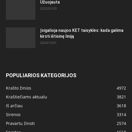
Užuojauta
2025/01/03
Įsigalioja naujos KET taisyklės: kada galima
kirsti ištisinę liniją
2024/12/01
POPULIARIOS KATEGORIJOS
Krašto žinios
4972
Kraštiečiams aktualu
3821
Iš arčiau
3618
Sirenos
3314
Pravartu žinoti
2574