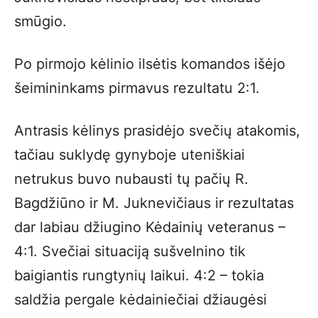
smūgio.
Po pirmojo kėlinio ilsėtis komandos išėjo
šeimininkams pirmavus rezultatu 2:1.
Antrasis kėlinys prasidėjo svečių atakomis,
tačiau suklydę gynyboje uteniškiai
netrukus buvo nubausti tų pačių R.
Bagdžiūno ir M. Juknevičiaus ir rezultatas
dar labiau džiugino Kėdainių veteranus –
4:1. Svečiai situaciją sušvelnino tik
baigiantis rungtynių laikui. 4:2 – tokia
saldžia pergale kėdainiečiai džiaugėsi