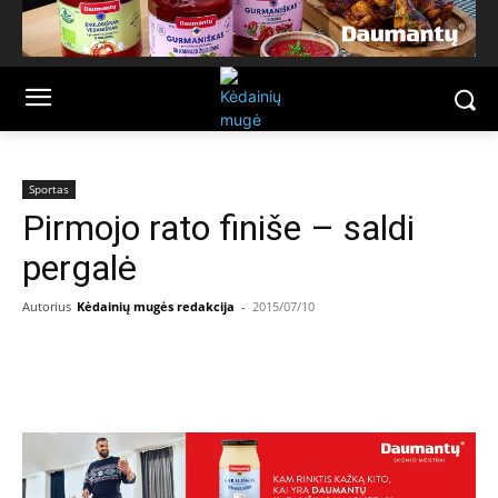
Sportas
Pirmojo rato finiše – saldi
pergalė
Autorius
Kėdainių mugės redakcija
-
2015/07/10
Facebook
Email