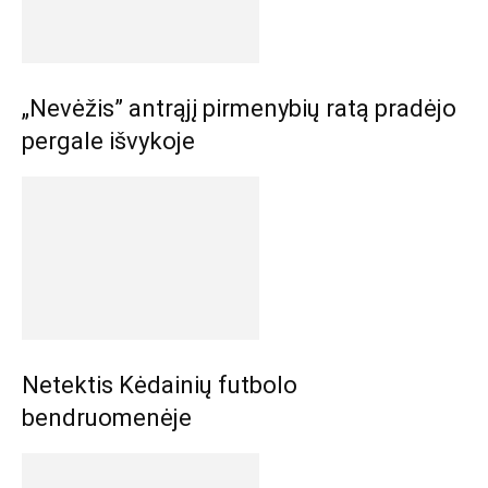
„Nevėžis” antrąjį pirmenybių ratą pradėjo
pergale išvykoje
Netektis Kėdainių futbolo
bendruomenėje