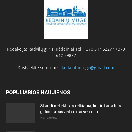
Redakcija: Radvilų g. 11, Kėdainiai Tel: +370 347 52277 +370
612 89877
Susisiekite su mumis:
kedainiumuge@gmail.com
POPULIARIOS NAUJIENOS
Skaudi netektis: skelbiama, kur ir kada bus
galima atsisveikinti su velioniu
2025/08/04