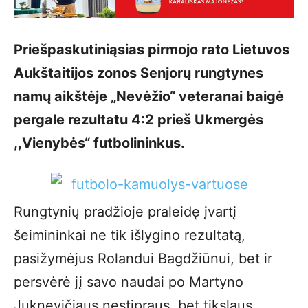
Priešpaskutiniąsias pirmojo rato Lietuvos
Aukštaitijos zonos Senjorų rungtynes
namų aikštėje „Nevėžio“ veteranai baigė
pergale rezultatu 4:2 prieš Ukmergės
,,Vienybės“ futbolininkus.
Rungtynių pradžioje praleidę įvartį
šeimininkai ne tik išlygino rezultatą,
pasižymėjus Rolandui Bagdžiūnui, bet ir
persvėrė jį savo naudai po Martyno
Juknevičiaus nestipraus, bet tikslaus