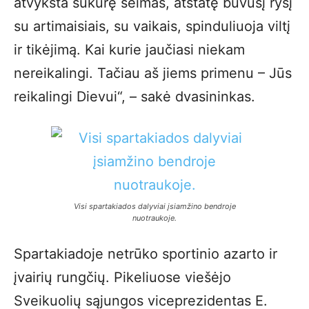
atvyksta sukūrę šeimas, atstatę buvusį ryšį
su artimaisiais, su vaikais, spinduliuoja viltį
ir tikėjimą. Kai kurie jaučiasi niekam
nereikalingi. Tačiau aš jiems primenu – Jūs
reikalingi Dievui“, – sakė dvasininkas.
Visi spartakiados dalyviai įsiamžino bendroje
nuotraukoje.
Spartakiadoje netrūko sportinio azarto ir
įvairių rungčių. Pikeliuose viešėjo
Sveikuolių sąjungos viceprezidentas E.