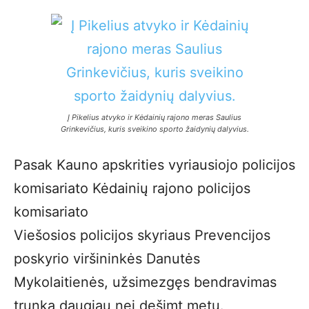
Į Pikelius atvyko ir Kėdainių rajono meras Saulius
Grinkevičius, kuris sveikino sporto žaidynių dalyvius.
Pasak Kauno apskrities vyriausiojo policijos
komisariato Kėdainių rajono policijos
komisariato
Viešosios policijos skyriaus Prevencijos
poskyrio viršininkės Danutės
Mykolaitienės, užsimezgęs bendravimas
trunka daugiau nei dešimt metų.