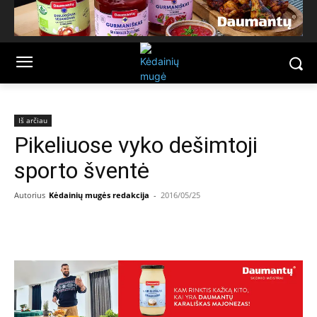
Iš arčiau
Pikeliuose vyko dešimtoji
sporto šventė
Autorius
Kėdainių mugės redakcija
-
2016/05/25
Facebook
Email