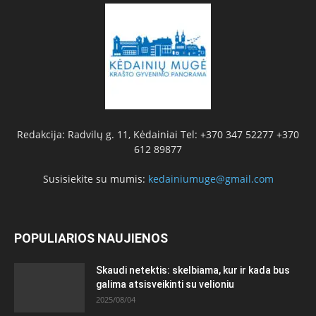
Redakcija: Radvilų g. 11, Kėdainiai Tel: +370 347 52277 +370
612 89877
Susisiekite su mumis:
kedainiumuge@gmail.com
POPULIARIOS NAUJIENOS
Skaudi netektis: skelbiama, kur ir kada bus
galima atsisveikinti su velioniu
2025/08/04