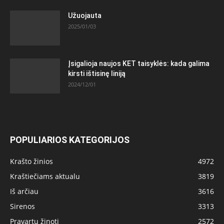
Užuojauta
2025/01/03
Įsigalioja naujos KET taisyklės: kada galima
kirsti ištisinę liniją
2024/12/01
POPULIARIOS KATEGORIJOS
Krašto žinios
4972
Kraštiečiams aktualu
3819
Iš arčiau
3616
Sirenos
3313
Pravartu žinoti
2572