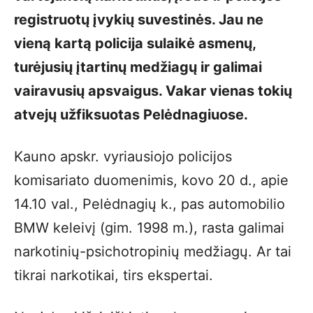
registruotų įvykių suvestinės. Jau ne
vieną kartą policija sulaikė asmenų,
turėjusių įtartinų medžiagų ir galimai
vairavusių apsvaigus. Vakar vienas tokių
atvejų užfiksuotas Pelėdnagiuose.
Kauno apskr. vyriausiojo policijos
komisariato duomenimis, kovo 20 d., apie
14.10 val., Pelėdnagių k., pas automobilio
BMW keleivį (gim. 1998 m.), rasta galimai
narkotinių-psichotropinių medžiagų. Ar tai
tikrai narkotikai, tirs ekspertai.