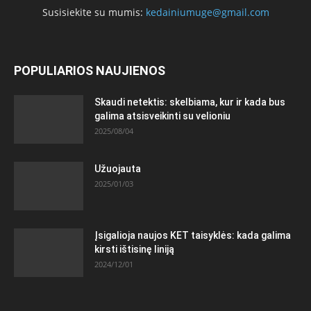
Susisiekite su mumis:
kedainiumuge@gmail.com
POPULIARIOS NAUJIENOS
Skaudi netektis: skelbiama, kur ir kada bus
galima atsisveikinti su velioniu
2025/08/04
Užuojauta
2025/01/03
Įsigalioja naujos KET taisyklės: kada galima
kirsti ištisinę liniją
2024/12/01