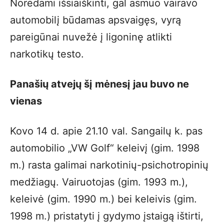
Norėdami išsiaiškinti, gal asmuo vairavo
automobilį būdamas apsvaigęs, vyrą
pareigūnai nuvežė į ligoninę atlikti
narkotikų testo.
Panašių atvejų šį mėnesį jau buvo ne
vienas
Kovo 14 d. apie 21.10 val. Sangailų k. pas
automobilio „VW Golf“ keleivį (gim. 1998
m.) rasta galimai narkotinių-psichotropinių
medžiagų. Vairuotojas (gim. 1993 m.),
keleivė (gim. 1990 m.) bei keleivis (gim.
1998 m.) pristatyti į gydymo įstaigą ištirti,