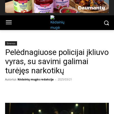
Sirenos
Pelėdnagiuose policijai įkliuvo
vyras, su savimi galimai
turėjęs narkotikų
Autorius
Kėdainių mugės redakcija
-
2025/03/21
Facebook
Email