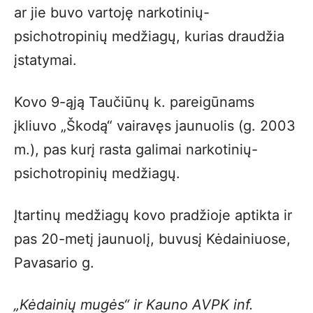
ar jie buvo vartoję narkotinių-
psichotropinių medžiagų, kurias draudžia
įstatymai.
Kovo 9-ąją Taučiūnų k. pareigūnams
įkliuvo „Škodą“ vairavęs jaunuolis (g. 2003
m.), pas kurį rasta galimai narkotinių-
psichotropinių medžiagų.
Įtartinų medžiagų kovo pradžioje aptikta ir
pas 20-metį jaunuolį, buvusį Kėdainiuose,
Pavasario g.
„Kėdainių mugės“ ir Kauno AVPK inf.