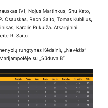
nauskas (V), Nojus Martinkus, Shu Kato,
P. Osauskas, Reon Saito, Tomas Kubilius,
ikas, Karolis Rukuiža. Atsarginiai:
eitė R. Saito.
irmenybių rungtynes Kėdainių „Nevėžis”
 Marijampolėje su „Sūduva B”.