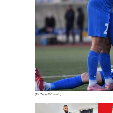
(FK "Nevėžis" nuotr.)