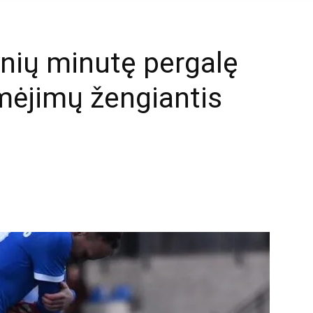
nių minutę pergalę
imėjimų žengiantis
mail