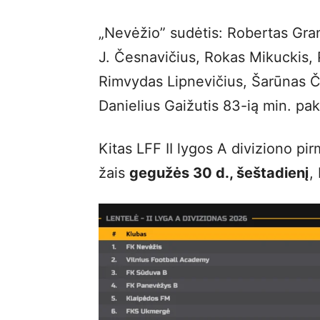
„Nevėžio” sudėtis: Robertas Gra
J. Česnavičius, Rokas Mikuckis, 
Rimvydas Lipnevičius, Šarūnas Čin
Danielius Gaižutis 83-ią min. pak
Kitas LFF II lygos A diviziono p
žais
gegužės 30 d., šeštadienį
,