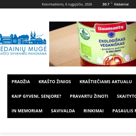
C
Ketvirtadienis, 6 rugpjūčio, 2026
30.7
Kėdainiai
PRADŽIA
KRAŠTO ŽINIOS
KRAŠTIEČIAMS AKTUALU
KAIP GYVENI, SENJORE?
PRAVARTU ŽINOTI
SKAITYT
IN MEMORIAM
SAVIVALDA
RINKIMAI
PASAULIS