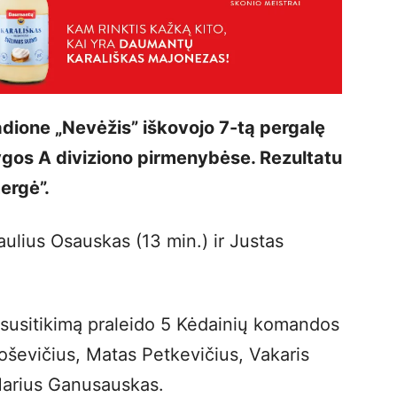
dione „Nevėžis” iškovojo 7-tą pergalę
lygos A diviziono pirmenybėse. Rezultatu
ergė”.
Paulius Osauskas (13 min.) ir Justas
į susitikimą praleido 5 Kėdainių komandos
oševičius, Matas Petkevičius, Vakaris
 Marius Ganusauskas.