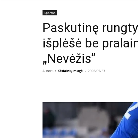
Sportas
Paskutinę rungty
išplėšė be prala
„Nevėžis”
Autorius
Kėdainių mugė
-
2026/05/23
Facebook
E
Dalintis