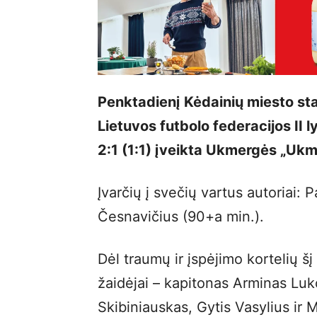
Penktadienį Kėdainių miesto sta
Lietuvos futbolo federacijos II 
2:1 (1:1) įveikta Ukmergės „Ukm
Įvarčių į svečių vartus autoriai: 
Česnavičius (90+a min.).
Dėl traumų ir įspėjimo kortelių š
žaidėjai – kapitonas Arminas Luk
Skibiniauskas, Gytis Vasylius ir