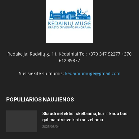
Redakcija: Radvilų g. 11, Kėdainiai Tel: +370 347 52277 +370
612 89877
Susisiekite su mumis:
kedainiumuge@gmail.com
POPULIARIOS NAUJIENOS
Skaudi netektis: skelbiama, kur ir kada bus
galima atsisveikinti su velioniu
2025/08/04