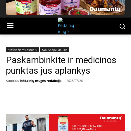
Kraštiečiams aktualu
Skaitytojai klausia
Paskambinkite ir medicinos
punktas jus aplankys
Autorius
Kėdainių mugės redakcija
-
2023/07/26
Facebook
Email