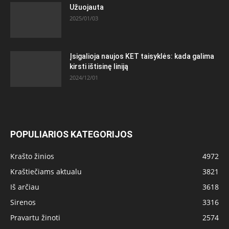
Užuojauta
2025/01/03
Įsigalioja naujos KET taisyklės: kada galima
kirsti ištisinę liniją
2024/12/01
POPULIARIOS KATEGORIJOS
Krašto žinios
4972
Kraštiečiams aktualu
3821
Iš arčiau
3618
Sirenos
3316
Pravartu žinoti
2574