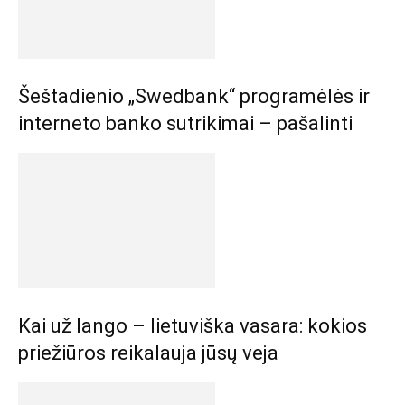
Šeštadienio „Swedbank“ programėlės ir
interneto banko sutrikimai – pašalinti
Kai už lango – lietuviška vasara: kokios
priežiūros reikalauja jūsų veja