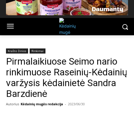
Krašto žinios
Rinkimai
Pirmalaikiuose Seimo nario
rinkimuose Raseinių-Kėdainių
varžysis kėdainietė Sandra
Barzdienė
Autorius
Kėdainių mugės redakcija
-
2023/06/30
Facebook
Email