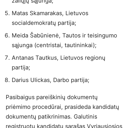
žaliųjų sąjunga;
Matas Skamarakas, Lietuvos
socialdemokratų partija;
Meida Šabūnienė, Tautos ir teisingumo
sąjunga (centristai, tautininkai);
Antanas Tautkus, Lietuvos regionų
partija;
Darius Ulickas, Darbo partija;
Pasibaigus pareiškinių dokumentų
priėmimo procedūrai, prasideda kandidatų
dokumentų patikrinimas. Galutinis
registruotų kandidatų sąrašas Vyriausiosios