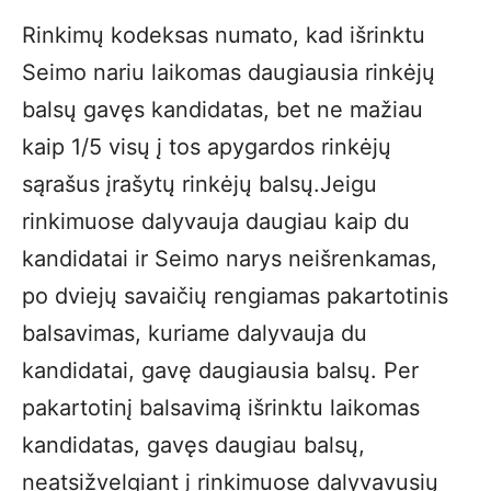
Rinkimų kodeksas numato, kad išrinktu
Seimo nariu laikomas daugiausia rinkėjų
balsų gavęs kandidatas, bet ne mažiau
kaip 1/5 visų į tos apygardos rinkėjų
sąrašus įrašytų rinkėjų balsų.Jeigu
rinkimuose dalyvauja daugiau kaip du
kandidatai ir Seimo narys neišrenkamas,
po dviejų savaičių rengiamas pakartotinis
balsavimas, kuriame dalyvauja du
kandidatai, gavę daugiausia balsų. Per
pakartotinį balsavimą išrinktu laikomas
kandidatas, gavęs daugiau balsų,
neatsižvelgiant į rinkimuose dalyvavusių