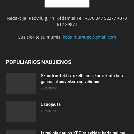
Redakcija: Radvilų g. 11, Kėdainiai Tel: +370 347 52277 +370
612 89877
Susisiekite su mumis:
kedainiumuge@gmail.com
POPULIARIOS NAUJIENOS
Skaudi netektis: skelbiama, kur ir kada bus
galima atsisveikinti su velioniu
2025/08/04
Užuojauta
2025/01/03
Įsigalioja naujos KET taisyklės: kada galima