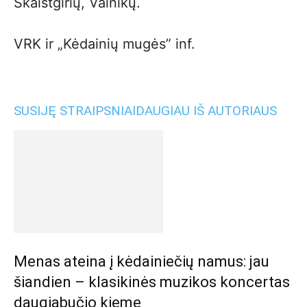
Skaistgirių, Vainikų.
VRK ir „Kėdainių mugės” inf.
SUSIJĘ STRAIPSNIAI
DAUGIAU IŠ AUTORIAUS
Menas ateina į kėdainiečių namus: jau
šiandien – klasikinės muzikos koncertas
daugiabučio kieme