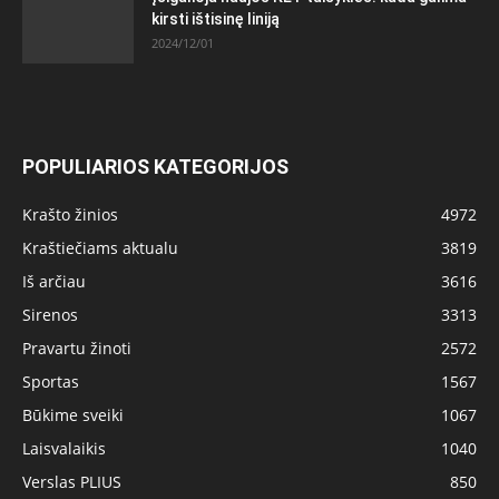
kirsti ištisinę liniją
2024/12/01
POPULIARIOS KATEGORIJOS
Krašto žinios
4972
Kraštiečiams aktualu
3819
Iš arčiau
3616
Sirenos
3313
Pravartu žinoti
2572
Sportas
1567
Būkime sveiki
1067
Laisvalaikis
1040
Verslas PLIUS
850