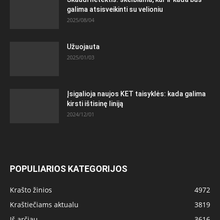
galima atsisveikinti su velioniu
2025/08/04
Užuojauta
2025/01/03
Įsigalioja naujos KET taisyklės: kada galima
kirsti ištisinę liniją
2024/12/01
POPULIARIOS KATEGORIJOS
Krašto žinios
4972
Kraštiečiams aktualu
3819
Iš arčiau
3616