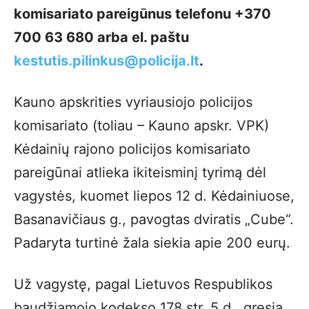
komisariato pareigūnus telefonu +370
700 63 680 arba el. paštu
kestutis.pilinkus@policija.lt
.
Kauno apskrities vyriausiojo policijos
komisariato (toliau – Kauno apskr. VPK)
Kėdainių rajono policijos komisariato
pareigūnai atlieka ikiteisminį tyrimą dėl
vagystės, kuomet liepos 12 d. Kėdainiuose,
Basanavičiaus g., pavogtas dviratis „Cube“.
Padaryta turtinė žala siekia apie 200 eurų.
Už vagystę, pagal Lietuvos Respublikos
baudžiamojo kodekso 178 str. 5 d., gresia