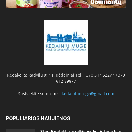
Redakcija: Radvilų g. 11, Kėdainiai Tel: +370 347 52277 +370
612 89877
Susisiekite su mumis:
kedainiumuge@gmail.com
POPULIARIOS NAUJIENOS
Skaudi netektis: skelbiama, kur ir kada bus