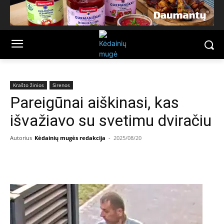
Krašto žinios
Sirenos
Pareigūnai aiškinasi, kas
išvažiavo su svetimu dviračiu
Autorius
Kėdainių mugės redakcija
-
2025/08/20
Facebook
Email