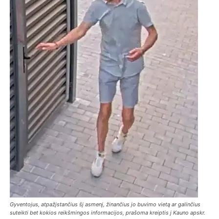
Gyventojus, atpažįstančius šį asmenį, žinančius jo buvimo vietą ar galinčius
suteikti bet kokios reikšmingos informacijos, prašoma kreiptis į Kauno apskr.