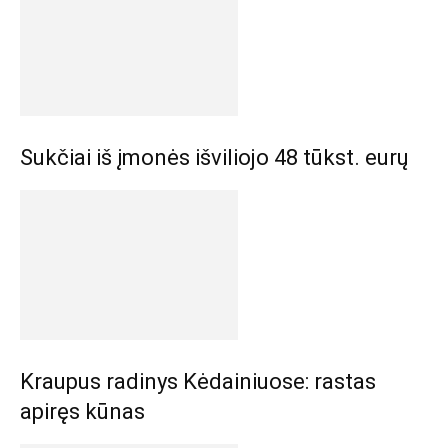
Sukčiai iš įmonės išviliojo 48 tūkst. eurų
Kraupus radinys Kėdainiuose: rastas
apiręs kūnas