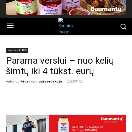
Verslas PLIUS
Parama verslui – nuo kelių
šimtų iki 4 tūkst. eurų
Autorius
Kėdainių mugės redakcija
-
2022/01/28
Facebook
Email