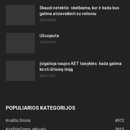
Skaudi netektis: skelbiama, kur ir kada bus
galima atsisveikinti su velioniu
2025/08/04
Užuojauta
2025/01/03
Įsigalioja naujos KET taisyklės: kada galima
kirsti ištisinę liniją
2024/12/01
POPULIARIOS KATEGORIJOS
Krašto žinios
4972
Kraštiečiams aktualu
3815