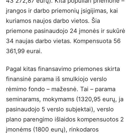
43 272,87 eurų). Kita populiari priemonė –
įrangos ir darbo priemonių įsigijimas, kai
kuriamos naujos darbo vietos. Šia
priemone pasinaudojo 24 įmonės ir sukūrė
34 naujas darbo vietas. Kompensuota 56
361,99 eurai.
Pagal kitas finansavimo priemones skirta
finansinė parama iš smulkiojo verslo
rėmimo fondo – mažesnė. Tai – parama
seminarams, mokymams (1320,95 eurų, ja
pasinaudojo 5 verslo subjektai), verslo
plano parengimo išlaidos kompensuotos 2
įmonėms (1800 eurų), rinkodaros