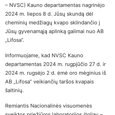
– NVSC) Kauno departamentas nagrinėjo
2024 m. liepos 8 d. Jūsų skundą dėl
cheminių medžiagų kvapo sklindančio į
Jūsų gyvenamąją aplinką galimai nuo AB
„Lifosa“.
Informuojame, kad NVSC Kauno
departamentas 2024 m. rugpjūčio 27 d. ir
2024 m. rugsėjo 2 d. ėmė oro mėginius iš
AB „Lifosa“ veikiančių taršos kvapais
šaltinių.
Remiantis Nacionalinės visuomenės
sveiktos priežiūros laboratorijos (toliau –