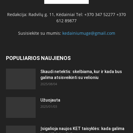
Redakcija: Radvilų g. 11, Kėdainiai Tel: +370 347 52277 +370
612 89877
Susisiekite su mumis:
kedainiumuge@gmail.com
POPULIARIOS NAUJIENOS
Skaudi netektis: skelbiama, kur ir kada bus
galima atsisveikinti su velioniu
2025/08/04
Užuojauta
2025/01/03
Įsigalioja naujos KET taisyklės: kada galima