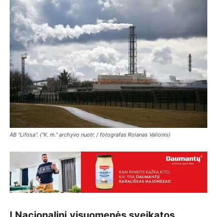
AB "Lifosa". ("K. m." archyvo nuotr. / fotografas Rolanas Valionis)
Į Nacionalinį visuomenės sveikatos