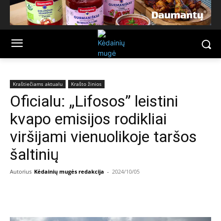
Kraštiečiams aktualu
Krašto žinios
Oficialu: „Lifosos” leistini
kvapo emisijos rodikliai
viršijami vienuolikoje taršos
šaltinių
Autorius
Kėdainių mugės redakcija
-
2024/10/05
Facebook
Email