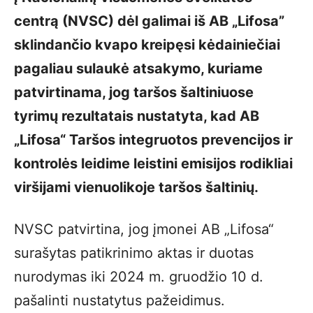
centrą (NVSC) dėl galimai iš AB „Lifosa”
sklindančio kvapo kreipęsi kėdainiečiai
pagaliau sulaukė atsakymo, kuriame
patvirtinama, jog taršos šaltiniuose
tyrimų rezultatais nustatyta, kad AB
„Lifosa“ Taršos integruotos prevencijos ir
kontrolės leidime leistini emisijos rodikliai
viršijami vienuolikoje taršos šaltinių.
NVSC patvirtina, jog įmonei AB „Lifosa“
surašytas patikrinimo aktas ir duotas
nurodymas iki 2024 m. gruodžio 10 d.
pašalinti nustatytus pažeidimus.