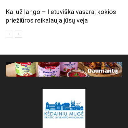
Kai už lango – lietuviška vasara: kokios
priežiūros reikalauja jūsų veja