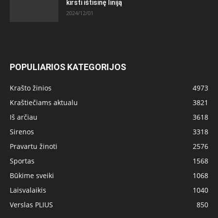
kirsti ištisinę liniją
2024/12/01
POPULIARIOS KATEGORIJOS
Krašto žinios
4973
Kraštiečiams aktualu
3821
Iš arčiau
3618
Sirenos
3318
Pravartu žinoti
2576
Sportas
1568
Būkime sveiki
1068
Laisvalaikis
1040
Verslas PLIUS
850