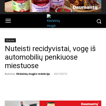
Sirenos
Nuteisti recidyvistai, vogę iš
automobilių penkiuose
miestuose
Autorius
Kėdainių mugės redakcija
-
2021/03/10
Facebook
Email