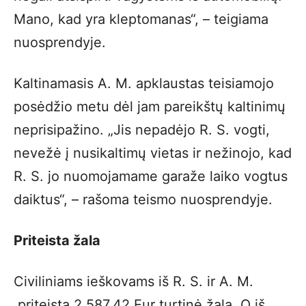
Mano, kad yra kleptomanas“, – teigiama
nuosprendyje.
Kaltinamasis A. M. apklaustas teisiamojo
posėdžio metu dėl jam pareikštų kaltinimų
neprisipažino. „Jis nepadėjo R. S. vogti,
nevežė į nusikaltimų vietas ir nežinojo, kad
R. S. jo nuomojamame garaže laiko vogtus
daiktus“, – rašoma teismo nuosprendyje.
Priteista žala
Civiliniams ieškovams iš R. S. ir A. M.
priteista 2 587,42 Eur turtinė žala. O iš