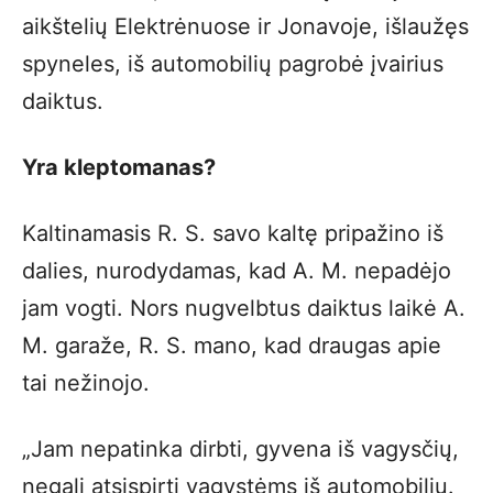
aikštelių Elektrėnuose ir Jonavoje, išlaužęs
spyneles, iš automobilių pagrobė įvairius
daiktus.
Yra kleptomanas?
Kaltinamasis R. S. savo kaltę pripažino iš
dalies, nurodydamas, kad A. M. nepadėjo
jam vogti. Nors nugvelbtus daiktus laikė A.
M. garaže, R. S. mano, kad draugas apie
tai nežinojo.
„Jam nepatinka dirbti, gyvena iš vagysčių,
negali atsispirti vagystėms iš automobilių.