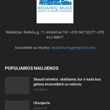
Redakcija: Radvilų g. 11, Kėdainiai Tel: +370 347 52277 +370
612 89877
Susisiekite su mumis:
kedainiumuge@gmail.com
POPULIARIOS NAUJIENOS
Skaudi netektis: skelbiama, kur ir kada bus
galima atsisveikinti su velioniu
2025/08/04
Užuojauta
2025/01/03