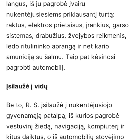
langus, iš jų pagrobė įvairų
nukentėjusiesiems priklausantį turtą:
raktus, elektros prietaisus, įrankius, garso
sistemas, drabužius, žvejybos reikmenis,
ledo ritulininko aprangą ir net kario
amuniciją su šalmu. Taip pat kėsinosi
pagrobti automobilį.
Įsilaužė į vidų
Be to, R. S. įsilaužė į nukentėjusiojo
gyvenamąją patalpą, iš kurios pagrobė
vestuvinį žiedą, navigaciją, kompiuterį ir
kitus daiktus, o iš automobilių stovėjimo