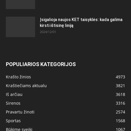
Įsigalioja naujos KET taisyklės: kada galima
kirsti ištisinę liniją
2024/12/01
POPULIARIOS KATEGORIJOS
Krašto žinios
4973
Kraštiečiams aktualu
3821
Iš arčiau
3618
Sirenos
3316
Pravartu žinoti
2574
Sportas
1568
Būkime sveiki
1067