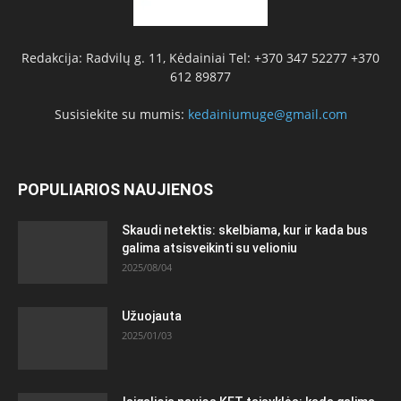
Redakcija: Radvilų g. 11, Kėdainiai Tel: +370 347 52277 +370
612 89877
Susisiekite su mumis:
kedainiumuge@gmail.com
POPULIARIOS NAUJIENOS
Skaudi netektis: skelbiama, kur ir kada bus
galima atsisveikinti su velioniu
2025/08/04
Užuojauta
2025/01/03