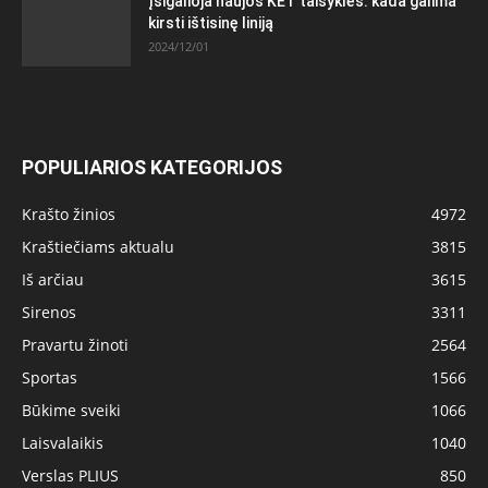
Įsigalioja naujos KET taisyklės: kada galima
kirsti ištisinę liniją
2024/12/01
POPULIARIOS KATEGORIJOS
Krašto žinios
4972
Kraštiečiams aktualu
3815
Iš arčiau
3615
Sirenos
3311
Pravartu žinoti
2564
Sportas
1566
Būkime sveiki
1066
Laisvalaikis
1040
Verslas PLIUS
850