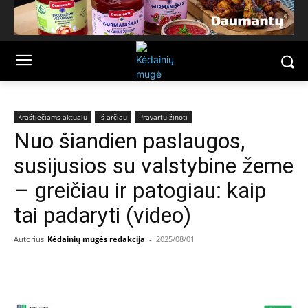
Kraštiečiams aktualu
Iš arčiau
Pravartu žinoti
Nuo šiandien paslaugos,
susijusios su valstybine žeme
– greičiau ir patogiau: kaip
tai padaryti (video)
Autorius
Kėdainių mugės redakcija
-
2025/08/01
Facebook
Email