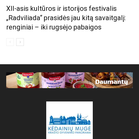
XII-asis kultūros ir istorijos festivalis
„Radviliada“ prasidės jau kitą savaitgalį:
renginiai – iki rugsėjo pabaigos