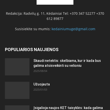
Redakcija: Radvilų g. 11, Kėdainiai Tel: +370 347 52277 +370
612 89877
Susisiekite su mumis:
kedainiumuge@gmail.com
POPULIARIOS NAUJIENOS
Skaudi netektis: skelbiama, kur ir kada bus
galima atsisveikinti su velioniu
2025/08/04
Užuojauta
2025/01/03
Įsigalioja naujos KET taisyklės: kada galima