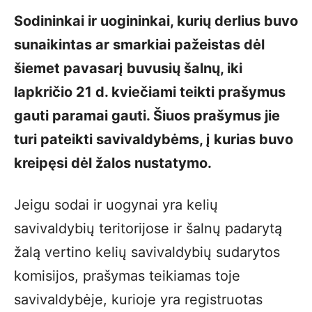
Sodininkai ir uogininkai, kurių derlius buvo
sunaikintas ar smarkiai pažeistas dėl
šiemet pavasarį buvusių šalnų, iki
lapkričio 21 d. kviečiami teikti prašymus
gauti paramai gauti. Šiuos prašymus jie
turi pateikti savivaldybėms, į kurias buvo
kreipęsi dėl žalos nustatymo.
Jeigu sodai ir uogynai yra kelių
savivaldybių teritorijose ir šalnų padarytą
žalą vertino kelių savivaldybių sudarytos
komisijos, prašymas teikiamas toje
savivaldybėje, kurioje yra registruotas