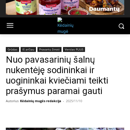
Grūdas
Iš arčiau
Pravartu žinoti
Verslas PLIUS
Nuo pavasarinių šalnų
nukentėję sodininkai ir
uogininkai kviečiami teikti
prašymus paramai gauti
Autorius
Kėdainių mugės redakcija
-
2025/11/10
Facebook
Email