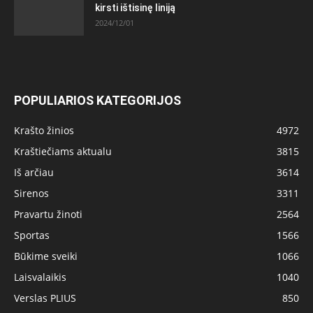
kirsti ištisinę liniją
2024/12/01
POPULIARIOS KATEGORIJOS
Krašto žinios
4972
Kraštiečiams aktualu
3815
Iš arčiau
3614
Sirenos
3311
Pravartu žinoti
2564
Sportas
1566
Būkime sveiki
1066
Laisvalaikis
1040
Verslas PLIUS
850