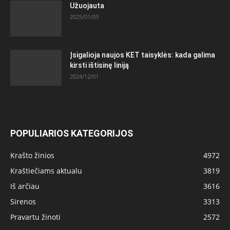
Užuojauta
2025/01/03
Įsigalioja naujos KET taisyklės: kada galima
kirsti ištisinę liniją
2024/12/01
POPULIARIOS KATEGORIJOS
Krašto žinios
4972
Kraštiečiams aktualu
3819
Iš arčiau
3616
Sirenos
3313
Pravartu žinoti
2572