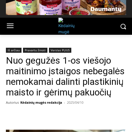
Iš arčiau
Pravartu žinoti
Verslas PLIUS
Nuo gegužės 1-os viešojo
maitinimo įstaigos nebegalės
nemokamai dalinti plastikinių
maisto ir gėrimų pakuočių
Autorius
Kėdainių mugės redakcija
-
2025/04/10
Facebook
Email