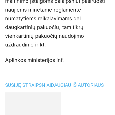
maitinimo įstaigoms palaipsniui pasiruošti
naujiems minėtame reglamente
numatytiems reikalavimams dėl
daugkartinių pakuočių, tam tikrų
vienkartinių pakuočių naudojimo
uždraudimo ir kt.
Aplinkos ministerijos inf.
SUSIJĘ STRAIPSNIAI
DAUGIAU IŠ AUTORIAUS