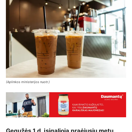
(Aplinkos ministerijos nuotr.)
Gegužės 1 d. įsigalioja praėjusių metų