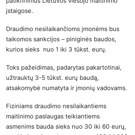
patikrinimus Lietuvos viešojo maitinimo
įstaigose.
Draudimo nesilaikančioms įmonėms bus
taikomos sankcijos – piniginės baudos,
kurios sieks nuo 1 iki 3 tūkst. eurų.
Toks pažeidimas, padarytas pakartotinai,
užtrauktų 3-5 tūkst. eurų baudą,
atsakomybė numatyta ir įmonių vadovams.
Fiziniams draudimo nesilaikantiems
maitinimo paslaugas teikiantiems
asmenims bauda sieks nuo 30 iki 60 eurų,