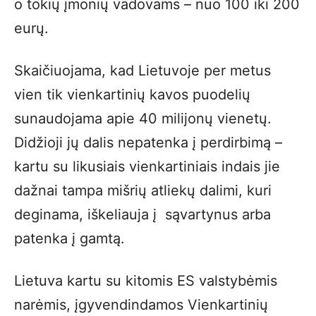
o tokių įmonių vadovams – nuo 100 iki 200
eurų.
Skaičiuojama, kad Lietuvoje per metus
vien tik vienkartinių kavos puodelių
sunaudojama apie 40 milijonų vienetų.
Didžioji jų dalis nepatenka į perdirbimą –
kartu su likusiais vienkartiniais indais jie
dažnai tampa mišrių atliekų dalimi, kuri
deginama, iškeliauja į sąvartynus arba
patenka į gamtą.
Lietuva kartu su kitomis ES valstybėmis
narėmis, įgyvendindamos Vienkartinių