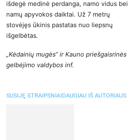
išdegė medinė perdanga, namo vidus bei
namų apyvokos daiktai. Už 7 metrų
stovėjęs ūkinis pastatas nuo liepsnų
išgelbėtas.
„Kėdainių mugės“ ir Kauno priešgaisrinės
gelbėjimo valdybos inf.
SUSIJĘ STRAIPSNIAI
DAUGIAU IŠ AUTORIAUS