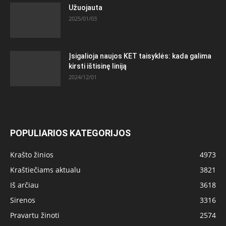
Užuojauta
2025/01/03
Įsigalioja naujos KET taisyklės: kada galima
kirsti ištisinę liniją
2024/12/01
POPULIARIOS KATEGORIJOS
Krašto žinios
4973
Kraštiečiams aktualu
3821
Iš arčiau
3618
Sirenos
3316
Pravartu žinoti
2574