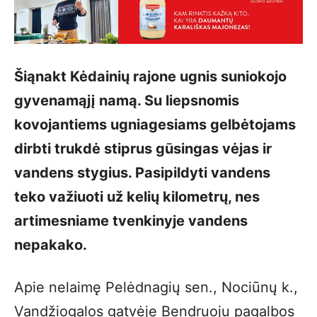
Šiąnakt Kėdainių rajone ugnis suniokojo
gyvenamąjį namą. Su liepsnomis
kovojantiems ugniagesiams gelbėtojams
dirbti trukdė stiprus gūsingas vėjas ir
vandens stygius. Pasipildyti vandens
teko važiuoti už kelių kilometrų, nes
artimesniame tvenkinyje vandens
nepakako.
Apie nelaimę Pelėdnagių sen., Nociūnų k.,
Vandžiogalos gatvėje Bendruoju pagalbos