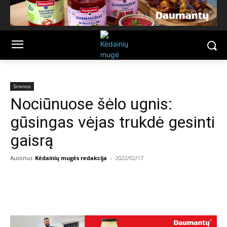
Sirenos
Nociūnuose šėlo ugnis:
gūsingas vėjas trukdė gesinti
gaisrą
Autorius
Kėdainių mugės redakcija
-
2022/02/17
Facebook
Email