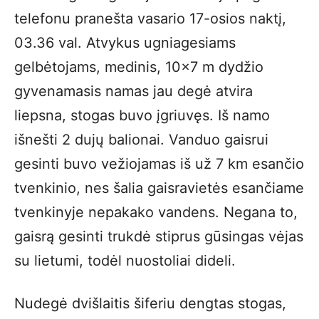
telefonu pranešta vasario 17-osios naktį,
03.36 val. Atvykus ugniagesiams
gelbėtojams, medinis, 10×7 m dydžio
gyvenamasis namas jau degė atvira
liepsna, stogas buvo įgriuvęs. Iš namo
išnešti 2 dujų balionai. Vanduo gaisrui
gesinti buvo vežiojamas iš už 7 km esančio
tvenkinio, nes šalia gaisravietės esančiame
tvenkinyje nepakako vandens. Negana to,
gaisrą gesinti trukdė stiprus gūsingas vėjas
su lietumi, todėl nuostoliai dideli.
Nudegė dvišlaitis šiferiu dengtas stogas,