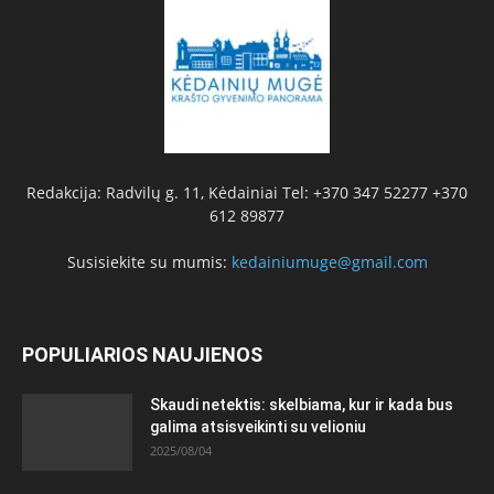
Redakcija: Radvilų g. 11, Kėdainiai Tel: +370 347 52277 +370
612 89877
Susisiekite su mumis:
kedainiumuge@gmail.com
POPULIARIOS NAUJIENOS
Skaudi netektis: skelbiama, kur ir kada bus
galima atsisveikinti su velioniu
2025/08/04