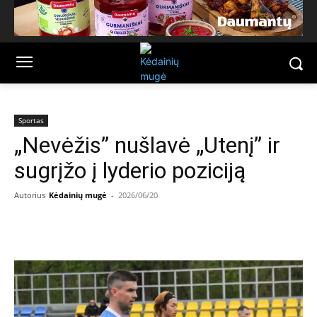
Sportas
„Nevėžis” nušlavė „Utenį” ir
sugrįžo į lyderio poziciją
Autorius
Kėdainių mugė
-
2026/06/20
Facebook
Email