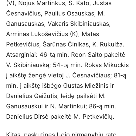
(V), Nojus Martinkus, S. Kato, Justas
Česnavičius, Paulius Osauskas, M.
Ganusauskas, Vakaris Skibiniauskas,
Arminas Lukoševičius (K), Matas
Petkevičius, Šarūnas Činikas, K. Rukuiža.
Atsarginiai: 46-tą min. Reon Saito pakeitė
V. Skibiniauską; 54-tą min. Rokas Mikuckis
į aikštę žengė vietoj J. Česnavičiaus; 81-ą
min. į aikštę išbėgo Gustas Miežinis ir
Danielius Gaižutis, leidę pailsėti M.
Ganusauskui ir N. Martinkui; 86-ą min.
Danielius Dirsė pakeitė M. Petkevičių.
Kitas, paskutines I-ojo pirmenybių rato,