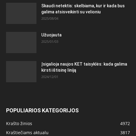
Skaudi netektis: skelbiama, kur ir kada bus
galima atsisveikinti su velioniu
2025/08/04
Užuojauta
2025/01/03
Įsigalioja naujos KET taisyklės: kada galima
kirsti ištisinę liniją
2024/12/01
POPULIARIOS KATEGORIJOS
Krašto žinios
4972
Kraštiečiams aktualu
3817