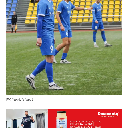
(FK "Nevėžis" nuotr.)