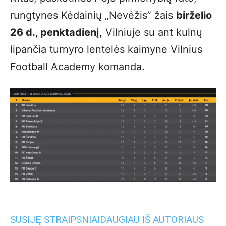
rungtynes Kėdainių „Nevėžis” žais
birželio
26 d., penktadienį,
Vilniuje su ant kulnų
lipančia turnyro lentelės kaimyne Vilnius
Football Academy komanda.
SUSIJĘ STRAIPSNIAI
DAUGIAU IŠ AUTORIAUS