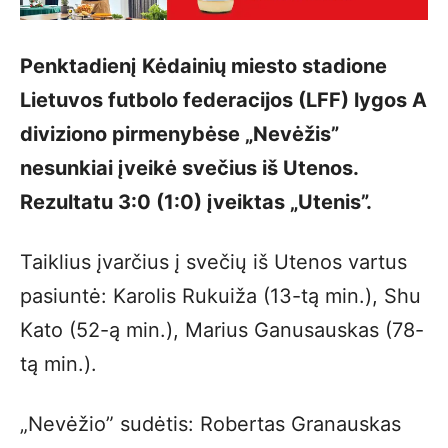
Penktadienį Kėdainių miesto stadione
Lietuvos futbolo federacijos (LFF) lygos A
diviziono pirmenybėse „Nevėžis”
nesunkiai įveikė svečius iš Utenos.
Rezultatu 3:0 (1:0) įveiktas „Utenis”.
Taiklius įvarčius į svečių iš Utenos vartus
pasiuntė: Karolis Rukuiža (13-tą min.), Shu
Kato (52-ą min.), Marius Ganusauskas (78-
tą min.).
„Nevėžio” sudėtis: Robertas Granauskas