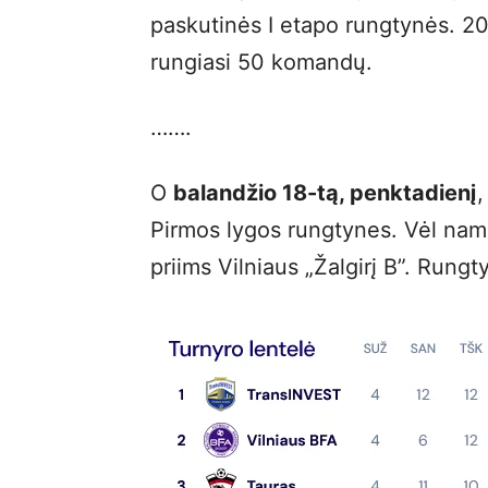
paskutinės I etapo rungtynės. 
rungiasi 50 komandų.
…….
O
balandžio 18-tą, penktadienį
,
Pirmos lygos rungtynes. Vėl nam
priims Vilniaus „Žalgirį B”. Rungt