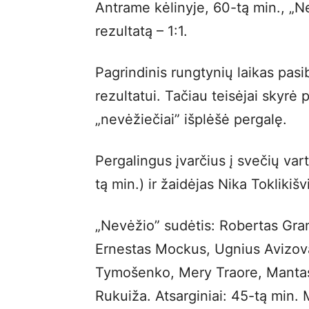
Antrame kėlinyje, 60-tą min., „N
rezultatą – 1:1.
Pagrindinis rungtynių laikas pasi
rezultatui. Tačiau teisėjai skyrė 
„nevėžiečiai” išplėšė pergalę.
Pergalingus įvarčius į svečių var
tą min.) ir žaidėjas Nika Toklikišvi
„Nevėžio” sudėtis: Robertas Gra
Ernestas Mockus, Ugnius Avizovas,
Tymošenko, Mery Traore, Mantas 
Rukuiža. Atsarginiai: 45-tą min.