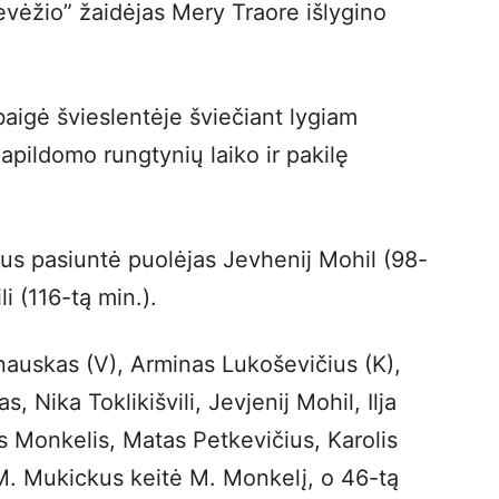
evėžio” žaidėjas Mery Traore išlygino
baigė švieslentėje šviečiant lygiam
papildomo rungtynių laiko ir pakilę
tus pasiuntė puolėjas Jevhenij Mohil (98-
li (116-tą min.).
nauskas (V), Arminas Lukoševičius (K),
 Nika Toklikišvili, Jevjenij Mohil, Ilja
Monkelis, Matas Petkevičius, Karolis
 M. Mukickus keitė M. Monkelį, o 46-tą