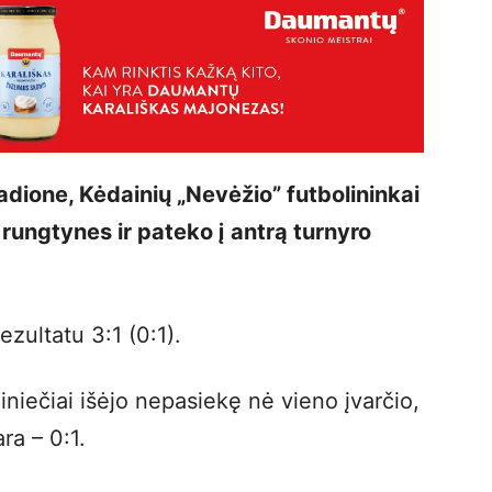
adione, Kėdainių „Nevėžio” futbolininkai
rungtynes ir pateko į antrą turnyro
ezultatu 3:1 (0:1).
iniečiai išėjo nepasiekę nė vieno įvarčio,
ra – 0:1.