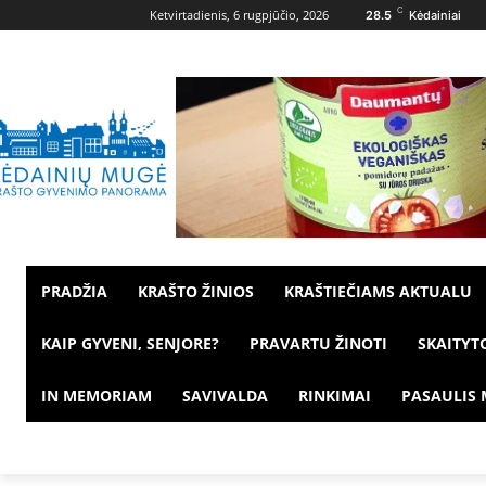
C
Ketvirtadienis, 6 rugpjūčio, 2026
28.5
Kėdainiai
PRADŽIA
KRAŠTO ŽINIOS
KRAŠTIEČIAMS AKTUALU
KAIP GYVENI, SENJORE?
PRAVARTU ŽINOTI
SKAITYT
IN MEMORIAM
SAVIVALDA
RINKIMAI
PASAULIS