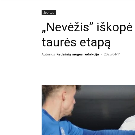
Sportas
„Nevėžis” iškopė 
taurės etapą
Autorius
Kėdainių mugės redakcija
-
2025/04/11
Facebook
E
Dalintis