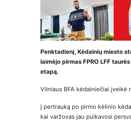
Penktadienį, Kėdainių miesto st
laimėjo pirmas FPRO LFF taurės 
etapą.
Vilniaus BFA kėdainiečiai įveikė r
Į pertrauką po pirmo kėlinio kėda
kai varžovas jau puikavosi persva