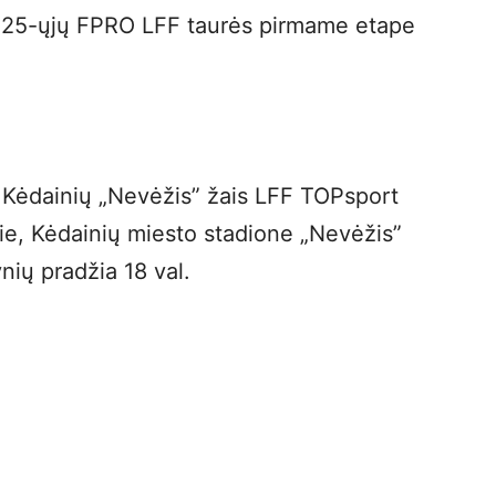
2025-ųjų FPRO LFF taurės pirmame etape
 Kėdainių „Nevėžis” žais LFF TOPsport
ie, Kėdainių miesto stadione „Nevėžis”
ynių pradžia 18 val.