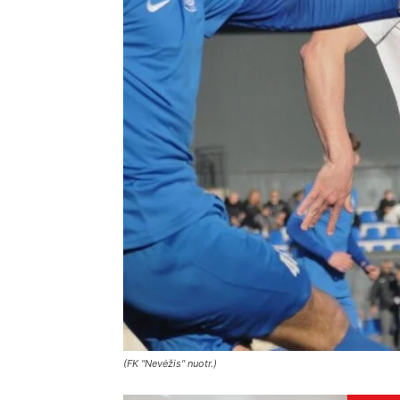
(FK "Nevėžis" nuotr.)