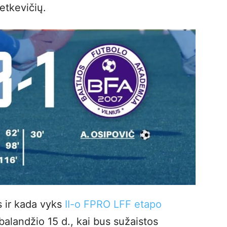
etkevičių.
s ir kada vyks
II-o FPRO LFF etapo
alandžio 15 d., kai bus sužaistos