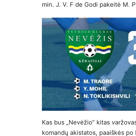
min. J. V. F de Godi pakeitė M. P
Kas bus „Nevėžio” kitas varžova
komandų akistatos, paaiškės po b