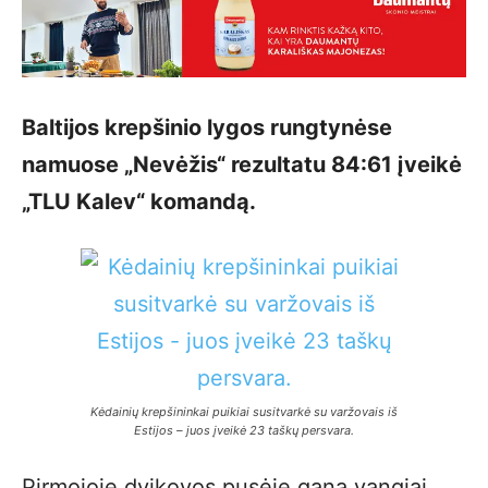
Baltijos krepšinio lygos rungtynėse
namuose „Nevėžis“ rezultatu 84:61 įveikė
„TLU Kalev“ komandą.
Kėdainių krepšininkai puikiai susitvarkė su varžovais iš
Estijos – juos įveikė 23 taškų persvara.
Pirmojoje dvikovos pusėje gana vangiai