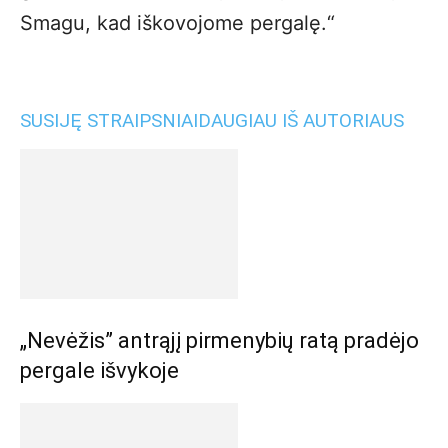
Smagu, kad iškovojome pergalę.“
SUSIJĘ STRAIPSNIAI
DAUGIAU IŠ AUTORIAUS
„Nevėžis” antrąjį pirmenybių ratą pradėjo
pergale išvykoje