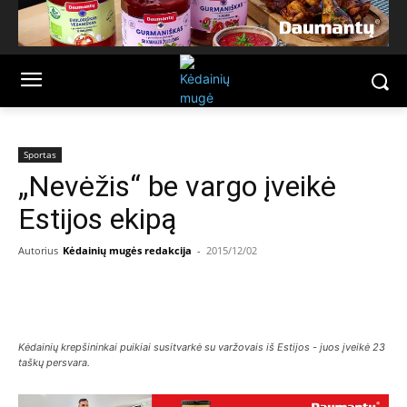
Sportas
„Nevėžis“ be vargo įveikė
Estijos ekipą
Autorius
Kėdainių mugės redakcija
-
2015/12/02
Facebook
Email
Kėdainių krepšininkai puikiai susitvarkė su varžovais iš Estijos - juos įveikė 23
taškų persvara.