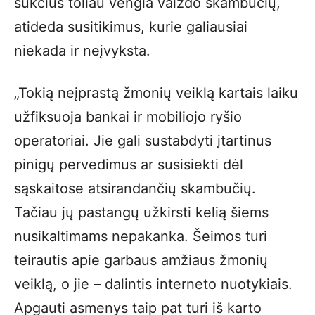
sukčius toliau vengia vaizdo skambučių,
atideda susitikimus, kurie galiausiai
niekada ir neįvyksta.
„Tokią neįprastą žmonių veiklą kartais laiku
užfiksuoja bankai ir mobiliojo ryšio
operatoriai. Jie gali sustabdyti įtartinus
pinigų pervedimus ar susisiekti dėl
sąskaitose atsirandančių skambučių.
Tačiau jų pastangų užkirsti kelią šiems
nusikaltimams nepakanka. Šeimos turi
teirautis apie garbaus amžiaus žmonių
veiklą, o jie – dalintis interneto nuotykiais.
Apgauti asmenys taip pat turi iš karto