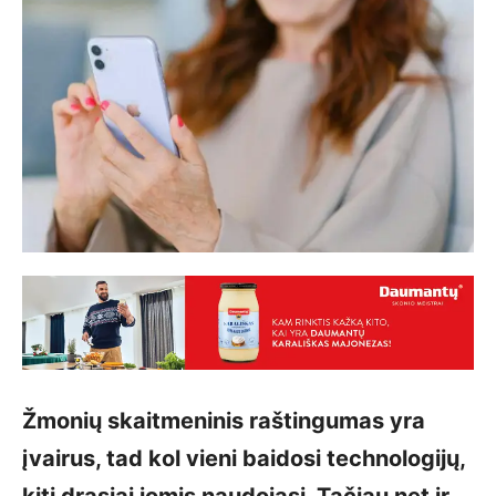
Žmonių skaitmeninis raštingumas yra
įvairus, tad kol vieni baidosi technologijų,
kiti drąsiai jomis naudojasi. Tačiau net ir