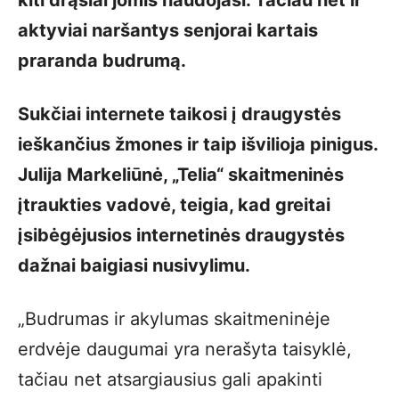
aktyviai naršantys senjorai kartais
praranda budrumą.
Sukčiai internete taikosi į draugystės
ieškančius žmones ir taip išvilioja pinigus.
Julija Markeliūnė, „Telia“ skaitmeninės
įtraukties vadovė, teigia, kad greitai
įsibėgėjusios internetinės draugystės
dažnai baigiasi nusivylimu.
„Budrumas ir akylumas skaitmeninėje
erdvėje daugumai yra nerašyta taisyklė,
tačiau net atsargiausius gali apakinti