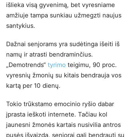
išlieka visą gyvenimą, bet vyresniame
amžiuje tampa sunkiau užmegzti naujus
santykius.
Dažnai senjorams yra sudėtinga išeiti iš
namų ir atrasti bendraminčius.
„Demotrends“
tyrimo
teigimu, 90 proc.
vyresnių žmonių su kitais bendrauja vos
kartą per 10 dienų.
Tokio trūkstamo emocinio ryšio dabar
įprasta ieškoti internete. Tačiau kol
jaunesni žmonės kartais nusivilia antros
pusės išvaizda, senjorai gali bendrauti su