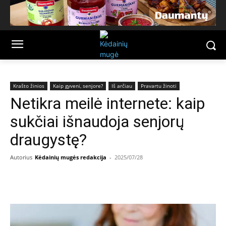
Krašto žinios
Kaip gyveni, senjore?
Iš arčiau
Pravartu žinoti
Netikra meilė internete: kaip
sukčiai išnaudoja senjorų
draugystę?
Autorius
Kėdainių mugės redakcija
-
2025/07/28
Facebook
Email