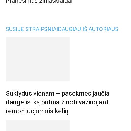
Pranešimas žiniasklaidai
SUSIJĘ STRAIPSNIAI
DAUGIAU IŠ AUTORIAUS
Suklydus vienam – pasekmes jaučia
daugelis: ką būtina žinoti važiuojant
remontuojamais kelių