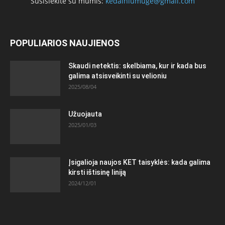
Susisiekite su mumis:
kedainiumuge@gmail.com
POPULIARIOS NAUJIENOS
Skaudi netektis: skelbiama, kur ir kada bus
galima atsisveikinti su velioniu
2025/08/04
Užuojauta
2025/01/03
Įsigalioja naujos KET taisyklės: kada galima
kirsti ištisinę liniją
2024/12/01