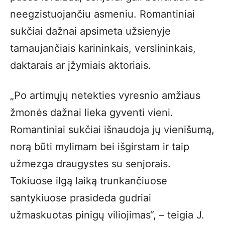
neegzistuojančiu asmeniu. Romantiniai
sukčiai dažnai apsimeta užsienyje
tarnaujančiais karininkais, verslininkais,
daktarais ar įžymiais aktoriais.
„Po artimųjų netekties vyresnio amžiaus
žmonės dažnai lieka gyventi vieni.
Romantiniai sukčiai išnaudoja jų vienišumą,
norą būti mylimam bei išgirstam ir taip
užmezga draugystes su senjorais.
Tokiuose ilgą laiką trunkančiuose
santykiuose prasideda gudriai
užmaskuotas pinigų viliojimas“, – teigia J.