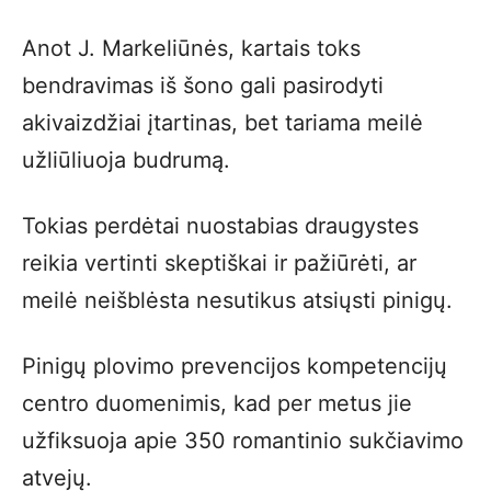
Anot J. Markeliūnės, kartais toks
bendravimas iš šono gali pasirodyti
akivaizdžiai įtartinas, bet tariama meilė
užliūliuoja budrumą.
Tokias perdėtai nuostabias draugystes
reikia vertinti skeptiškai ir pažiūrėti, ar
meilė neišblėsta nesutikus atsiųsti pinigų.
Pinigų plovimo prevencijos kompetencijų
centro duomenimis, kad per metus jie
užfiksuoja apie 350 romantinio sukčiavimo
atvejų.