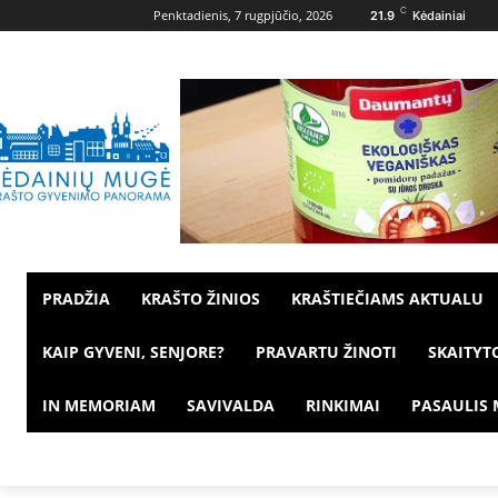
C
Penktadienis, 7 rugpjūčio, 2026
21.9
Kėdainiai
PRADŽIA
KRAŠTO ŽINIOS
KRAŠTIEČIAMS AKTUALU
KAIP GYVENI, SENJORE?
PRAVARTU ŽINOTI
SKAITYT
IN MEMORIAM
SAVIVALDA
RINKIMAI
PASAULIS