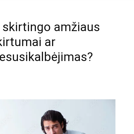
 skirtingo amžiaus
kirtumai ar
nesusikalbėjimas?
mail