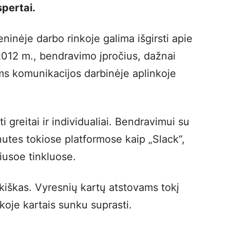
pertai.
ninėje darbo rinkoje galima išgirsti apie
2012 m., bendravimo įpročius, dažnai
ms komunikacijos darbinėje aplinkoje
i greitai ir individualiai. Bendravimui su
nutes tokiose platformose kaip „Slack“,
iusoe tinkluose.
ukiškas. Vyresnių kartų atstovams tokį
oje kartais sunku suprasti.