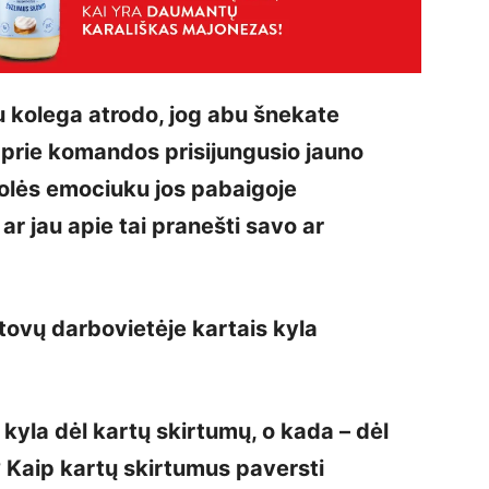
u kolega atrodo, jog abu šnekate
k prie komandos prisijungusio jauno
olės emociuku jos pabaigoje
 ar jau apie tai pranešti savo ar
stovų darbovietėje kartais kyla
ie kyla dėl kartų skirtumų, o kada – dėl
 Kaip kartų skirtumus paversti