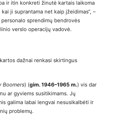
 ir itin konkreti žinutė kartais laikoma
 kai ji suprantama net kaip įžeidimas“, –
os personalo sprendimų bendrovės
nio verslo operacijų vadovė.
kartos dažnai renkasi skirtingus
y Boomers
) (
gim. 1946–1965 m.
) vis dar
fonu ar gyviems susitikimams. Jų
s galima labai lengvai nesusikalbėti ir
inių problemų.