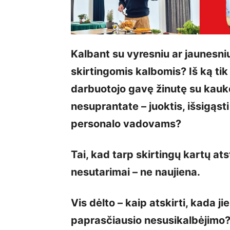
Kalbant su vyresniu ar jaunesni
skirtingomis kalbomis? Iš ką ti
darbuotojo gavę žinutę su kauk
nesuprantate – juoktis, išsigąsti
personalo vadovams?
Tai, kad tarp skirtingų kartų at
nesutarimai – ne naujiena.
Vis dėlto – kaip atskirti, kada j
paprasčiausio nesusikalbėjimo?