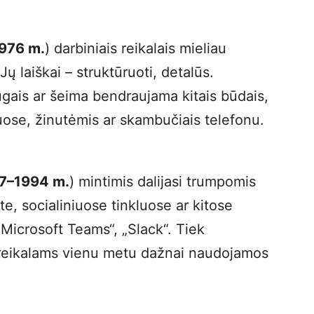
976 m.
) darbiniais reikalais mieliau
ų laiškai – struktūruoti, detalūs.
gais ar šeima bendraujama kitais būdais,
luose, žinutėmis ar skambučiais telefonu.
77–1994 m.
) mintimis dalijasi trumpomis
te, socialiniuose tinkluose ar kitose
„Microsoft Teams“, „Slack“. Tiek
 reikalams vienu metu dažnai naudojamos