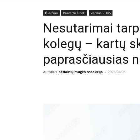
Iš arčiau
Pravartu žinoti
Verslas PLIUS
Nesutarimai tarp
kolegų – kartų s
paprasčiausias 
Autorius
Kėdainių mugės redakcija
-
2025/04/03
Facebook
E
Dalintis