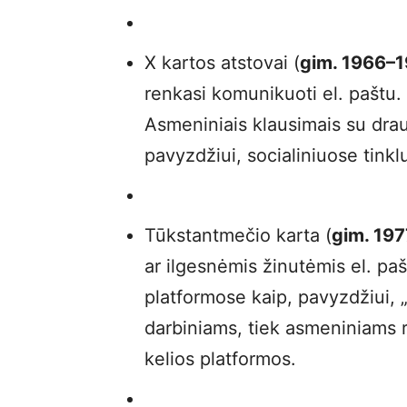
X kartos atstovai (
gim. 1966–1
renkasi komunikuoti el. paštu. J
Asmeniniais klausimais su drau
pavyzdžiui, socialiniuose tink
Tūkstantmečio karta (
gim. 19
ar ilgesnėmis žinutėmis el. paš
platformose kaip, pavyzdžiui, 
darbiniams, tiek asmeniniams
kelios platformos.