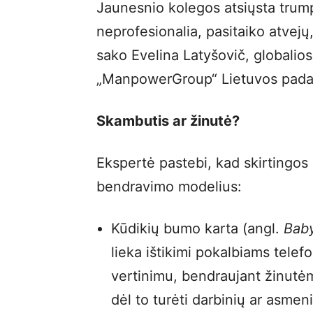
Jaunesnio kolegos atsiųsta trumpa
neprofesionalia, pasitaiko atvejų,
sako Evelina Latyšovič, globali
„ManpowerGroup“ Lietuvos padali
Skambutis ar žinutė?
Ekspertė pastebi, kad skirtingos 
bendravimo modelius:
Kūdikių bumo karta (angl.
Bab
lieka ištikimi pokalbiams tele
vertinimu, bendraujant žinutėmi
dėl to turėti darbinių ar asmen