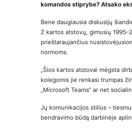
komandos stiprybe? Atsako eks
Bene daugiausia diskusijų šiandie
Z kartos atstovų, gimusių 1995–
prieštaraujančius nusistovėjusio
normoms.
„Šios kartos atstovai mėgsta dirbt
kolegomis jie renkasi trumpas ži
„Microsoft Teams“ ar net socialin
Jų komunikacijos stilius – tiesm
bendravimo būdą darbinėje aplink