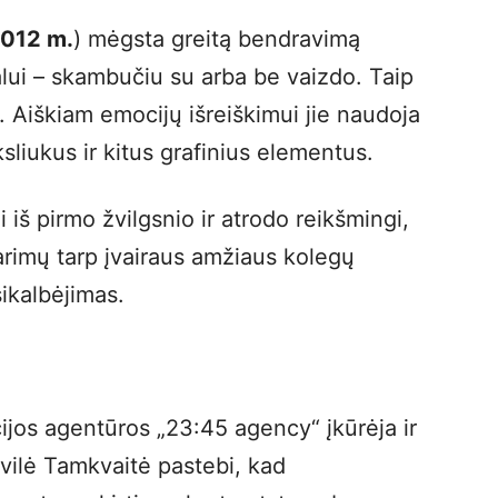
2012 m.
) mėgsta greitą bendravimą
lui – skambučiu su arba be vaizdo. Taip
į. Aiškiam emocijų išreiškimui jie naudoja
liukus ir kitus grafinius elementus.
i iš pirmo žvilgsnio ir atrodo reikšmingi,
rimų tarp įvairaus amžiaus kolegų
ikalbėjimas.
jos agentūros „23:45 agency“ įkūrėja ir
ilė Tamkvaitė pastebi, kad