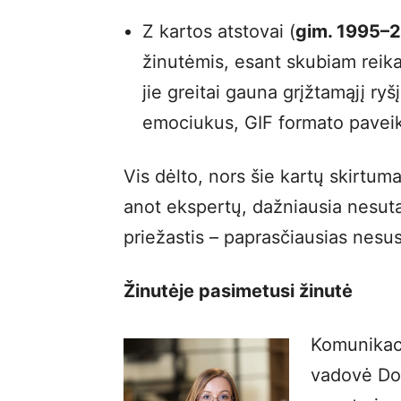
Z kartos atstovai (
gim. 1995–
žinutėmis, esant skubiam reika
jie greitai gauna grįžtamąjį ryš
emociukus, GIF formato paveiks
Vis dėlto, nors šie kartų skirtuma
anot ekspertų, dažniausia nesuta
priežastis – paprasčiausias nesus
Žinutėje pasimetusi žinutė
Komunikaci
vadovė Dov