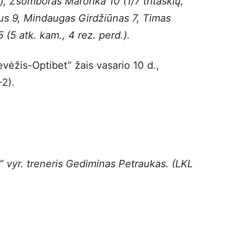
os), Zsomboras Maronka 10 (1/7 tritaškių,
ius 9, Mindaugas Girdžiūnas 7, Timas
 (5 atk. kam., 4 rez. perd.).
vėžis-Optibet” žais vasario 10 d.,
-2).
” vyr. treneris Gediminas Petraukas. (LKL