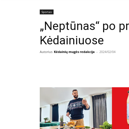
Sportas
„Neptūnas“ po pr
Kėdainiuose
Autorius
Kėdainių mugės redakcija
-
2024/02/04
Facebook
E
Dalintis