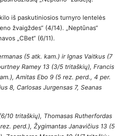
ilo iš paskutiniosios turnyro lentelės
ieno žvaigždes“ (4/14). „Neptūnas“
navos „CBet“ (6/11).
rmanas (5 atk. kam.) ir Ignas Vaitkus (7
Courtney Ramey 13 (3/5 tritaškių), Francis
kam.), Amitas Ebo 9 (5 rez. perd., 4 per.
čius 8, Carlosas Jurgensas 7, Seanas
(6/10 tritaškių), Thomasas Rutherfordas
4 rez. perd.), Žygimantas Janavičius 13 (5