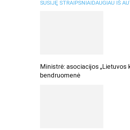
SUSIJĘ STRAIPSNIAI
DAUGIAU IŠ A
Ministrė: asociacijos „Lietuvos 
bendruomenė