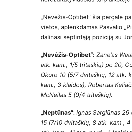
„Nevėžis-Optibet“ šia pergale pak
vietos, aplenkdamas Pasvalio „P
dalinasi septintąją poziciją su Jo
„Nevėžis-Optibet“:
Zane’as Wate
atk. kam., 1/5 tritaškių) po 20, 
Okoro 10 (5/7 dvitaškių, 12 atk. 
kam., 3 klaidos), Robertas Kelia
McNeilas 5 (0/4 tritaškių).
„Neptūnas“:
Ignas Sargiūnas 26 
15 (7/10 dvitaškių, 8 atk. kam., 