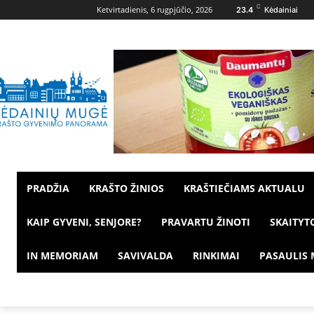
C
Ketvirtadienis, 6 rugpjūčio, 2026
23.4
Kėdainiai
PRADŽIA
KRAŠTO ŽINIOS
KRAŠTIEČIAMS AKTUALU
KAIP GYVENI, SENJORE?
PRAVARTU ŽINOTI
SKAITYT
IN MEMORIAM
SAVIVALDA
RINKIMAI
PASAULIS