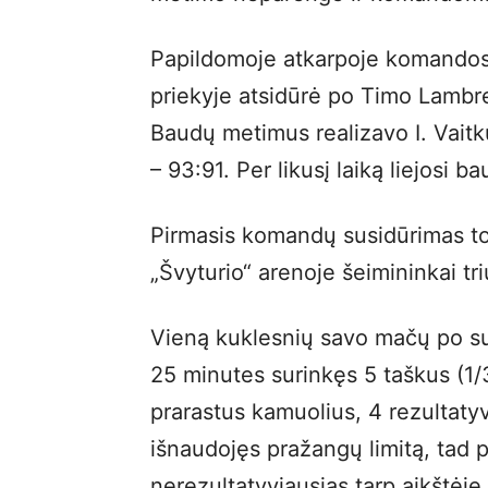
Papildomoje atkarpoje komandos 
priekyje atsidūrė po Timo Lambre
Baudų metimus realizavo I. Vaitku
– 93:91. Per likusį laiką liejosi 
Pirmasis komandų susidūrimas to
„Švyturio“ arenoje šeimininkai t
Vieną kuklesnių savo mačų po sug
25 minutes surinkęs 5 taškus (1/3 
prarastus kamuolius, 4 rezultat
išnaudojęs pražangų limitą, tad 
nerezultatyviausias tarp aikštėje