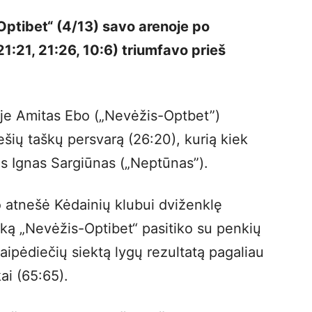
ptibet“ (4/13) savo arenoje po
21:21, 21:26, 10:6) triumfavo prieš
je Amitas Ebo („Nevėžis-Optbet”)
šių taškų persvarą (26:20), kurią kiek
ręs Ignas Sargiūnas („Neptūnas”).
 atnešė Kėdainių klubui dviženklę
uką „Nevėžis-Optibet“ pasitiko su penkių
aipėdiečių siektą lygų rezultatą pagaliau
ai (65:65).