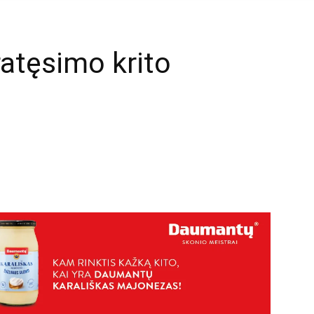
atęsimo krito
mail