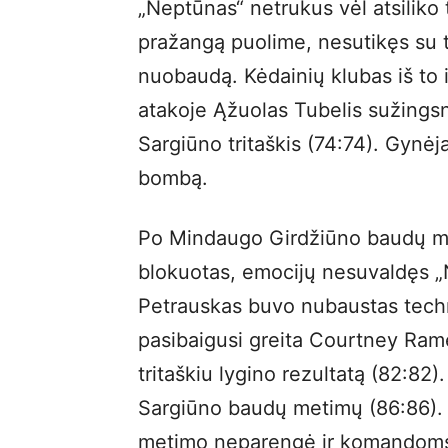
„Neptūnas“ netrukus vėl atsiliko
pražangą puolime, nesutikęs su 
nuobaudą. Kėdainių klubas iš to i
atakoje Ąžuolas Tubelis sužingsn
Sargiūno tritaškis (74:74). Gynėj
bombą.
Po Mindaugo Girdžiūno baudų me
blokuotas, emocijų nesuvaldęs „
Petrauskas buvo nubaustas tech
pasibaigusi greita Courtney Ra
tritaškiu lygino rezultatą (82:82).
Sargiūno baudų metimų (86:86). 
metimo neparengė ir komandoms 