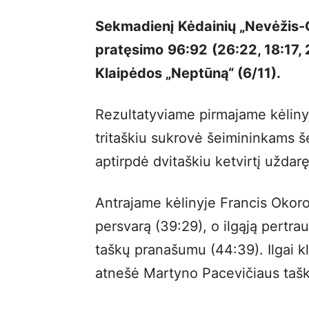
Sekmadienį Kėdainių „Nevėžis-O
pratęsimo
96:92
(26:22, 18:17, 
Klaipėdos „Neptūną“ (6/11).
Rezultatyviame pirmajame kėliny
tritaškiu sukrovė šeimininkams še
aptirpdė dvitaškiu ketvirtį užda
Antrajame kėlinyje Francis Okoro
persvarą (39:29), o ilgąją pertra
taškų pranašumu (44:39). Ilgai kl
atnešė Martyno Pacevičiaus tašk