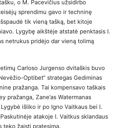
 tašku, o M. Pacevičius užsidirbo
teisėjų sprendimu gavo ir techninę
šspaudė tik vieną tašką, bet kitoje
iavo. Lygybę aikštėje atstatė penktasis I.
as netrukus pridėjo dar vieną tolimą
timų Carloso Jurgenso dvitaškis buvo
Nevėžio-Optibet“ strategas Gediminas
nine pražanga. Tai kompensavo taškais
mey pražanga, Zane’as Watermanas
 Lygybė išliko ir po Igno Vaitkaus bei I.
Paskutinėje atakoje I. Vaitkus sklandaus
teko žaisti pratęsimą.