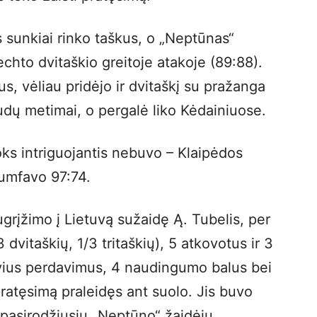
sunkiai rinko taškus, o „Neptūnas“
chto dvitaškio greitoje atakoje (89:88).
s, vėliau pridėjo ir dvitaškį su pražanga
baudų metimai, o pergalė liko Kėdainiuose.
ks intriguojantis nebuvo – Klaipėdos
riumfavo 97:74.
rįžimo į Lietuvą sužaidę Ą. Tubelis, per
dvitaškių, 1/3 tritaškių), 5 atkovotus ir 3
yvius perdavimus, 4 naudingumo balus bei
pratęsimą praleidęs ant suolo. Jis buvo
 pasirodžiusių „Neptūno“ žaidėjų.